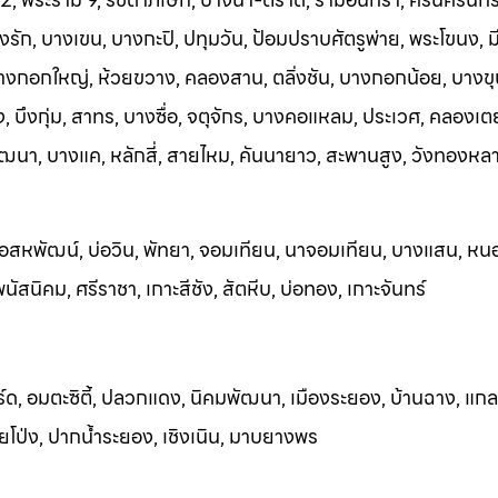
ัก, บางเขน, บางกะปิ, ปทุมวัน, ป้อมปราบศัตรูพ่าย, พระโขนง, มีน
บางกอกใหญ่, ห้วยขวาง, คลองสาน, ตลิ่งชัน, บางกอกน้อย, บางขุ
 บึงกุ่ม, สาทร, บางซื่อ, จตุจักร, บางคอแหลม, ประเวศ, คลองเต
ฒนา, บางแค, หลักสี่, สายไหม, คันนายาว, สะพานสูง, วังทองหล
อสหพัฒน์, บ่อวิน, พัทยา, จอมเทียน, นาจอ
มเทียน, บางแสน, หน
ัสนิคม, ศรีราชา, เกาะสีชัง, สัตหีบ, บ่อทอง, เกาะจันทร์
ร์ด, อมตะซิตี้, ปลวกแดง, นิคมพัฒนา, เมืองระยอง, บ้านฉาง, แกล
วยโป
่ง, ปากน้ำระยอง, เชิงเนิน, มาบยางพร