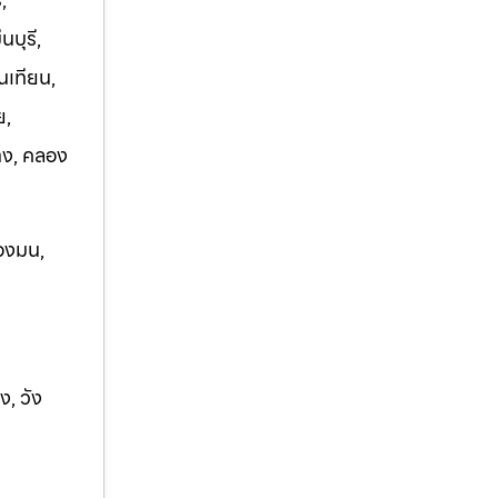
บุรี,
นเทียน,
ย,
าง, คลอง
องมน,
ง, ว
ัง