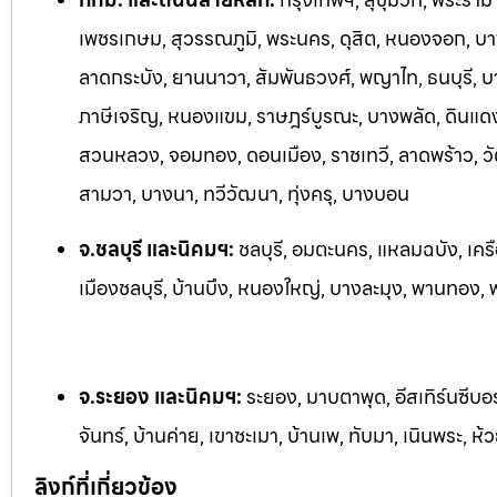
เพชรเกษม, สุวรรณภูมิ, พระนคร, ดุสิต, หนองจอก, บางร
ลาดกระบัง, ยานนาวา, สัมพันธวงศ์, พญาไท, ธนบุรี, 
ภาษีเจริญ, หนองแขม, ราษฎร์บูรณะ, บางพลัด, ดินแดง,
สวนหลวง, จอมทอง, ดอนเมือง, ราชเทวี, ลาดพร้าว, วั
สามวา, บางนา, ทวีวัฒนา, ทุ่งครุ, บางบอน
จ.ชลบุรี และนิคมฯ:
ชลบุรี, อมตะนคร, แหลมฉบัง, เครื
เมืองชลบุรี, บ้านบึง, หนองใหญ่, บางละมุง, พานทอง, พน
จ.ระยอง และนิคมฯ:
ระยอง, มาบตาพุด, อีสเทิร์นซีบอ
จันทร์, บ้านค่าย, เขาชะเมา, บ้านเพ, ทับมา, เนินพระ, ห้
ลิงก์ที่เกี่ยวข้อง