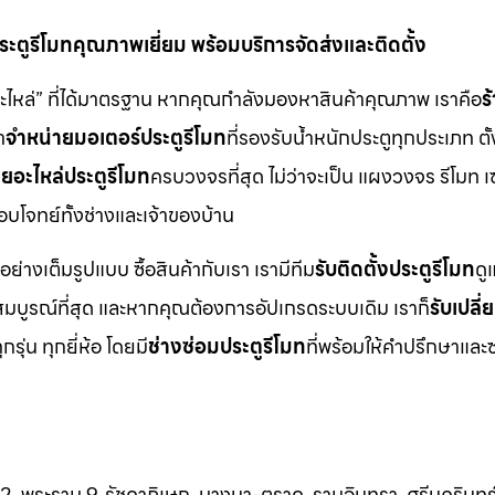
ตูรีโมทคุณภาพเยี่ยม พร้อมบริการจัดส่งและติดตั้ง
อะไหล่” ที่ได้มาตรฐาน หากคุณกำลังมองหาสินค้าคุณภาพ เราคือ
ร
า
จำหน่ายมอเตอร์ประตูรีโมท
ที่รองรับน้ำหนักประตูทุกประเภท ตั้
ยอะไหล่ประตูรีโมท
ครบวงจรที่สุด ไม่ว่าจะเป็น แผงวงจร รีโมท เ
ตอบโจทย์ทั้งช่างและเจ้าของบ้าน
อย่างเต็มรูปแบบ ซื้อสินค้ากับเรา เรามีทีม
รับติดตั้งประตูรีโมท
ดู
มบูรณ์ที่สุด และหากคุณต้องการอัปเกรดระบบเดิม เราก็
รับเปลี
ุกรุ่น ทุกยี่ห้อ โดยมี
ช่างซ่อมประตูรีโมท
ที่พร้อมให้คำปรึกษาและ
 2, พระราม 9, รัชดาภิเษก, บางนา-ตราด, รามอินทรา, ศรีนครินทร์