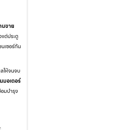
้านขาย
งแต่ประตู
ซนเซอร์กัน
แลให้จนจบ
่ยนมอเตอร์
ซ่อมบำรุง
,