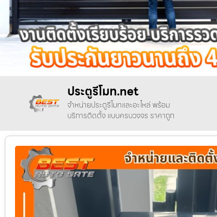
ประตูรีโมท.net
จำหน่ายประตูรีโมทและอะไหล่ พร้อม
บริการติดตั้ง แบบครบวงจร ราคาถูก