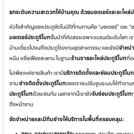
ยกระดับความสะดวกให้บ้านคุณ ด้วยมอเตอร์และอะไหล่ประ
หัวใจสำคัญของประตูอัตโนมัติที่ทนทานคือ “มอเตอร์” และ “
มอเตอร์ประตูรีโมท
ชั้นนำที่คัดสรรเฉพาะแบรนด์ระดับโลก เร
บ้านเดี่ยวไปจนถึงประตูโรงงานอุตสาหกรรม และยังมี
จำหน่า
หนีบ หรือเฟืองสะพาน ในฐานะ
ร้านขายอะไหล่ประตูรีโมท
ที่
ไม่เพียงแค่ขายสินค้า เรามี
บริการติดตั้งและซ่อมประตูรีโมท
งาน
ช่างติดตั้งประตูรีโมท
ของเราจะปรับจูนระบบให้ทำงานส
ประตูรีโมท
ด้วยเช่นกัน นอกจากนี้เรายัง
รับซ่อมประตูรีโมท
ท
ถึงหน้างาน
จัดจำหน่ายและมีทีมช่างให้บริการในพื้นที่ครอบคลุม:
กทม. และถนนสายหลัก:
กรุงเทพฯ, สุขุมวิท, พระราม