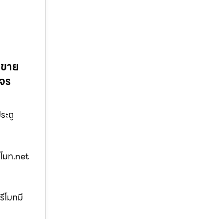
นขาย
งจร
ระตู
ีโมท.net
รีโมทมี