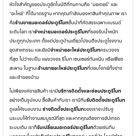
หัวใจสำคัญของประตูอัตโนมัติที่ทนทานคือ “มอเตอร์” และ
“อะไหล่” ที่ได้มาตรฐาน หากคุณกำลังมองหาสินค้าคุณภาพ เรา
คือ
ร้านขายมอเตอร์ประตูรีโมท
ชั้นนำที่คัดสรรเฉพาะแบรนด์
ระดับโลก เรา
จำหน่ายมอเตอร์ประตูรีโมท
ที่รองรับน้ำหนัก
ประตูทุกประเภท ตั้งแต่ประตูบ้านเดี่ยวไปจนถึงประตูโรงงาน
อุตสาหกรรม และยังมี
จำหน่ายอะไหล่ประตูรีโมท
ครบวงจร
ที่สุด ไม่ว่าจะเป็น แผงวงจร รีโมท เซนเซอร์กันหนีบ หรือเฟือง
สะพาน ในฐานะ
ร้านขายอะไหล่ประตูรีโมท
ที่ตอบโจทย์ทั้งช่าง
และเจ้าของบ้าน
ไม่เพียงแค่ขายสินค้า เรามี
บริการติดตั้งและซ่อมประตูรีโมท
อย่างเต็มรูปแบบ ซื้อสินค้ากับเรา เรามีทีม
รับติดตั้งประตูรีโมท
ดูแลให้จนจบงาน
ช่างติดตั้งประตูรีโมท
ของเราจะปรับจู
นระบบให้ทำงานสมบูรณ์ที่สุด และหากคุณต้องการอัปเกรด
ระบบเดิม เราก็
รับเปลี่ยนมอเตอร์ประตูรีโมท
ด้วยเช่นกัน