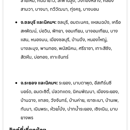
สายไหม, คันนายาว, สะพานสูง, วังทองหลาง, คลอง
สามวา, บางนา, ทวีวัฒนา, ทุ่งครุ, บางบอน
จ.ชลบุรี และนิคมฯ:
ชลบุรี, อมตะนคร, แหลมฉบัง, เครือ
สหพัฒน์, บ่อวิน, พัทยา, จอมเทียน, นาจอ
มเทียน, บาง
แสน, หนองมน, เมืองชลบุรี, บ้านบึง, หนองใหญ่,
บางละมุง, พานทอง, พนัสนิคม, ศรีราชา, เกาะสีชัง,
สัตหีบ, บ่อทอง, เกาะจันทร์
จ.ระยอง และนิคมฯ:
ระยอง, มาบตาพุด, อีสเทิร์นซี
บอร์ด, อมตะซิตี้, ปลวกแดง, นิคมพัฒนา, เมืองระยอง,
บ้านฉาง, แกลง, ว
ังจันทร์, บ้านค่าย, เขาชะเมา, บ้านเพ,
ทับมา, เนินพระ, ห้วยโป
่ง, ปากน้ำระยอง, เชิงเนิน, มาบ
ยางพร