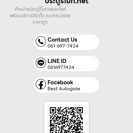
ประตูรีโมท.net
จำหน่ายประตูรีโมทและอะไหล่
พร้อมบริการติดตั้ง แบบครบวงจร
ราคาถูก
Contact Us
061-697-7424
LINE ID
0616977424
Facebook
Best Autogate