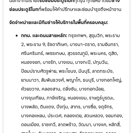
นอกจากนี้เรายัง
รับซ่อมประตูรีโมท
ทุกรุ่น ทุกยี่ห้อ โดยมี
ช่าง
ซ่อมประตูรีโมท
ที่พร้อมให้คำปรึกษาและซ่อมบำรุงถึงหน้างาน
จัดจำหน่ายและมีทีมช่างให้บริการในพื้นที่ครอบคลุม:
กทม. และถนนสายหลัก:
กรุงเทพฯ, สุขุมวิท, พระราม
2, พระราม 9, รัชดาภิเษก, บางนา-ตราด, รามอินทรา,
ศรีนครินทร์, เพชรเกษม, สุวรรณภูมิ, พระนคร, ดุสิต,
หนองจอก, บางรัก, บางเขน, บางกะปิ, ปทุมวัน,
ป้อมปราบศัตรูพ่าย, พระโขนง, มีนบุรี, ลาดกระบัง,
ยานนาวา, สัมพันธวงศ์, พญาไท, ธนบุรี, บางกอกใหญ่,
ห้วยขวาง, คลองสาน, ตลิ่งชัน, บางกอกน้อย,
บางขุนเทียน, ภาษีเจริญ, หนองแขม, ราษฎร์บูรณะ,
บางพลัด, ดินแดง, บึงกุ่ม, สาทร, บางซื่อ, จตุจักร,
บางคอแหลม, ประเวศ, คลองเตย, สวนหลวง, จอมทอง,
ดอนเมือง, ราชเทวี, ลาดพร้าว, วัฒนา, บางแค, หลักสี่,