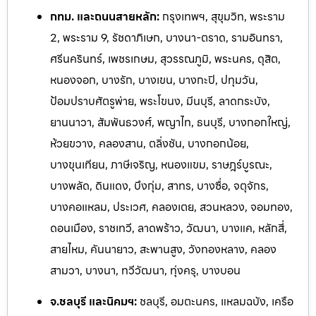
กทม. และถนนสายหลัก:
กรุงเทพฯ, สุขุมวิท, พระราม
2, พระราม 9, รัชดาภิเษก, บางนา-ตราด, รามอินทรา,
ศรีนครินทร์, เพชรเกษม, สุวรรณภูมิ, พระนคร, ดุสิต,
หนองจอก, บางรัก, บางเขน, บางกะปิ, ปทุมวัน,
ป้อมปราบศัตรูพ่าย, พระโขนง, มีนบุรี, ลาดกระบัง,
ยานนาวา, สัมพันธวงศ์, พญาไท, ธนบุรี, บางกอกใหญ่,
ห้วยขวาง, คลองสาน, ตลิ่งชัน, บางกอกน้อย,
บางขุนเทียน, ภาษีเจริญ, หนองแขม, ราษฎร์บูรณะ,
บางพลัด, ดินแดง, บึงกุ่ม, สาทร, บางซื่อ, จตุจักร,
บางคอแหลม, ประเวศ, คลองเตย, สวนหลวง, จอมทอง,
ดอนเมือง, ราชเทวี, ลาดพร้าว, วัฒนา, บางแค, หลักสี่,
สายไหม, คันนายาว, สะพานสูง, วังทองหลาง, คลอง
สามวา, บางนา, ทวีวัฒนา, ทุ่งครุ, บางบอน
จ.ชลบุรี และนิคมฯ:
ชลบุรี, อมตะนคร, แหลมฉบัง, เครือ