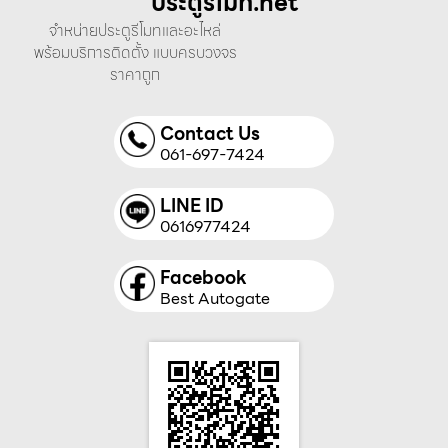
ประตูรีโมท.net
จำหน่ายประตูรีโมทและอะไหล่
พร้อมบริการติดตั้ง แบบครบวงจร
ราคาถูก
Contact Us
061-697-7424
LINE ID
0616977424
Facebook
Best Autogate