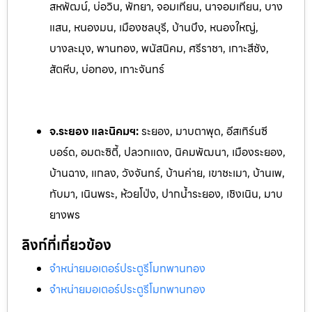
สหพัฒน์, บ่อวิน, พัทยา, จอมเทียน, นาจอ
มเทียน, บาง
แสน, หนองมน, เมืองชลบุรี, บ้านบึง, หนองใหญ่,
บางละมุง, พานทอง, พนัสนิคม, ศรีราชา, เกาะสีชัง,
สัตหีบ, บ่อทอง, เกาะจันทร์
จ.ระยอง และนิคมฯ:
ระยอง, มาบตาพุด, อีสเทิร์นซี
บอร์ด, อมตะซิตี้, ปลวกแดง, นิคมพัฒนา, เมืองระยอง,
บ้านฉาง, แกลง, ว
ังจันทร์, บ้านค่าย, เขาชะเมา, บ้านเพ,
ทับมา, เนินพระ, ห้วยโป
่ง, ปากน้ำระยอง, เชิงเนิน, มาบ
ยางพร
ลิงก์ที่เกี่ยวข้อง
จำหน่ายมอเตอร์ประตูรีโมทพานทอง
จำหน่ายมอเตอร์ประตูรีโมทพานทอง