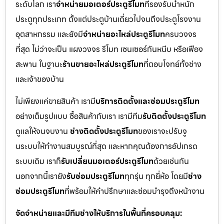
ระดับโลก เรา
จำหน่ายมอเตอร์ประตูรีโมท
ที่รองรับน้ำหนัก
ประตูทุกประเภท ตั้งแต่ประตูบ้านเดี่ยวไปจนถึงประตูโรงงาน
อุตสาหกรรม และยังมี
จำหน่ายอะไหล่ประตูรีโมท
ครบวงจร
ที่สุด ไม่ว่าจะเป็น แผงวงจร รีโมท เซนเซอร์กันหนีบ หรือเฟือง
สะพาน ในฐานะ
ร้านขายอะไหล่ประตูรีโมท
ที่ตอบโจทย์ทั้งช่าง
และเจ้าของบ้าน
ไม่เพียงแค่ขายสินค้า เรามี
บริการติดตั้งและซ่อมประตูรีโมท
อย่างเต็มรูปแบบ ซื้อสินค้ากับเรา เรามีทีม
รับติดตั้งประตูรีโมท
ดูแลให้จนจบงาน
ช่างติดตั้งประตูรีโมท
ของเราจะปรับจู
นระบบให้ทำงานสมบูรณ์ที่สุด และหากคุณต้องการอัปเกรด
ระบบเดิม เราก็
รับเปลี่ยนมอเตอร์ประตูรีโมท
ด้วยเช่นกัน
นอกจากนี้เรายัง
รับซ่อมประตูรีโมท
ทุกรุ่น ทุกยี่ห้อ โดยมี
ช่าง
ซ่อมประตูรีโมท
ที่พร้อมให้คำปรึกษาและซ่อมบำรุงถึงหน้างาน
จัดจำหน่ายและมีทีมช่างให้บริการในพื้นที่ครอบคลุม: