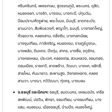
ศรีนครินทร์, เพชรเกษม, สุวรรณภูมิ, พระนคร, ดุสิต,
หนองจอก, บางรัก, บางเขน, บางกะปิ, ปทุมวัน,
ป้อมปราบศัตรูพ่าย, พระโขนง, มีนบุรี, ลาดกระบัง,
ยานนาวา, สัมพันธวงศ์, พญาไท, ธนบุรี, บางกอกใหญ่,
ห้วยขวาง, คลองสาน, ตลิ่งชัน, บางกอกน้อย,
บางขุนเทียน, ภาษีเจริญ, หนองแขม, ราษฎร์บูรณะ,
บางพลัด, ดินแดง, บึงกุ่ม, สาทร, บางซื่อ, จตุจักร,
บางคอแหลม, ประเวศ, คลองเตย, สวนหลวง, จอมทอง,
ดอนเมือง, ราชเทวี, ลาดพร้าว, วัฒนา, บางแค, หลักสี่,
สายไหม, คันนายาว, สะพานสูง, วังทองหลาง, คลอง
สามวา, บางนา, ทวีวัฒนา, ทุ่งครุ, บางบอน
จ.ชลบุรี และนิคมฯ:
ชลบุรี, อมตะนคร, แหลมฉบัง, เครือ
สหพัฒน์, บ่อวิน, พัทยา, จอมเทียน, นาจอ
มเทียน, บาง
แสน, หนองมน, เมืองชลบุรี, บ้านบึง, หนองใหญ่,