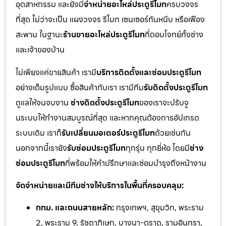
อุตสาหกรรม และยังมี
จำหน่ายอะไหล่ประตูรีโมท
ครบวงจร
ที่สุด ไม่ว่าจะเป็น แผงวงจร รีโมท เซนเซอร์กันหนีบ หรือเฟือง
สะพาน ในฐานะ
ร้านขายอะไหล่ประตูรีโมท
ที่ตอบโจทย์ทั้งช่าง
และเจ้าของบ้าน
ไม่เพียงแค่ขายสินค้า เรามี
บริการติดตั้งและซ่อมประตูรีโมท
อย่างเต็มรูปแบบ ซื้อสินค้ากับเรา เรามีทีม
รับติดตั้งประตูรีโมท
ดูแลให้จนจบงาน
ช่างติดตั้งประตูรีโมท
ของเราจะปรับจู
นระบบให้ทำงานสมบูรณ์ที่สุด และหากคุณต้องการอัปเกรด
ระบบเดิม เราก็
รับเปลี่ยนมอเตอร์ประตูรีโมท
ด้วยเช่นกัน
นอกจากนี้เรายัง
รับซ่อมประตูรีโมท
ทุกรุ่น ทุกยี่ห้อ โดยมี
ช่าง
ซ่อมประตูรีโมท
ที่พร้อมให้คำปรึกษาและซ่อมบำรุงถึงหน้างาน
จัดจำหน่ายและมีทีมช่างให้บริการในพื้นที่ครอบคลุม:
กทม. และถนนสายหลัก:
กรุงเทพฯ, สุขุมวิท, พระราม
2, พระราม 9, รัชดาภิเษก, บางนา-ตราด, รามอินทรา,