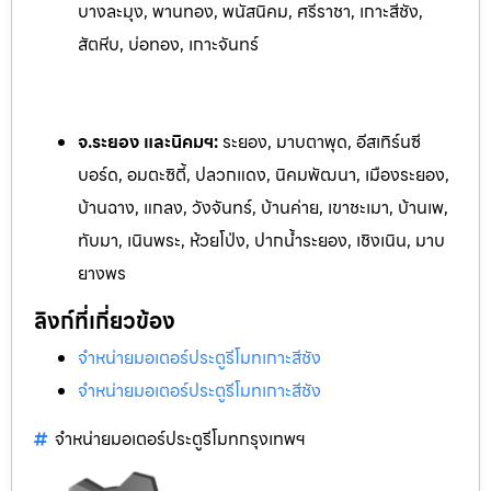
บางละมุง, พานทอง, พนัสนิคม, ศรีราชา, เกาะสีชัง,
สัตหีบ, บ่อทอง, เกาะจันทร์
จ.ระยอง และนิคมฯ:
ระยอง, มาบตาพุด, อีสเทิร์นซี
บอร์ด, อมตะซิตี้, ปลวกแดง, นิคมพัฒนา, เมืองระยอง,
บ้านฉาง, แกลง, ว
ังจันทร์, บ้านค่าย, เขาชะเมา, บ้านเพ,
ทับมา, เนินพระ, ห้วยโป
่ง, ปากน้ำระยอง, เชิงเนิน, มาบ
ยางพร
ลิงก์ที่เกี่ยวข้อง
จำหน่ายมอเตอร์ประตูรีโมทเกาะสีชัง
จำหน่ายมอเตอร์ประตูรีโมทเกาะสีชัง
จำหน่ายมอเตอร์ประตูรีโมทกรุงเทพฯ