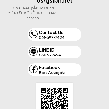
ประตูรีโมท.net
จำหน่ายประตูรีโมทและอะไหล่
พร้อมบริการติดตั้ง แบบครบวงจร
ราคาถูก
Contact Us
061-697-7424
LINE ID
0616977424
Facebook
Best Autogate