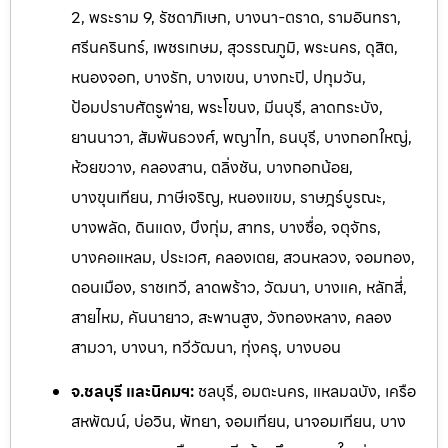
2, พระราม 9, รัชดาภิเษก, บางนา-ตราด, รามอินทรา,
ศรีนครินทร์, เพชรเกษม, สุวรรณภูมิ, พระนคร, ดุสิต,
หนองจอก, บางรัก, บางเขน, บางกะปิ, ปทุมวัน,
ป้อมปราบศัตรูพ่าย, พระโขนง, มีนบุรี, ลาดกระบัง,
ยานนาวา, สัมพันธวงศ์, พญาไท, ธนบุรี, บางกอกใหญ่,
ห้วยขวาง, คลองสาน, ตลิ่งชัน, บางกอกน้อย,
บางขุนเทียน, ภาษีเจริญ, หนองแขม, ราษฎร์บูรณะ,
บางพลัด, ดินแดง, บึงกุ่ม, สาทร, บางซื่อ, จตุจักร,
บางคอแหลม, ประเวศ, คลองเตย, สวนหลวง, จอมทอง,
ดอนเมือง, ราชเทวี, ลาดพร้าว, วัฒนา, บางแค, หลักสี่,
สายไหม, คันนายาว, สะพานสูง, วังทองหลาง, คลอง
สามวา, บางนา, ทวีวัฒนา, ทุ่งครุ, บางบอน
จ.ชลบุรี และนิคมฯ:
ชลบุรี, อมตะนคร, แหลมฉบัง, เครือ
สหพัฒน์, บ่อวิน, พัทยา, จอมเทียน, นาจอ
มเทียน, บาง