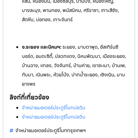
แสน, หนองมน, เมืองชลบุรี, บ้านบึง, หนองใหญ่,
บางละมุง, พานทอง, พนัสนิคม, ศรีราชา, เกาะสีชัง,
สัตหีบ, บ่อทอง, เกาะจันทร์
จ.ระยอง และนิคมฯ:
ระยอง, มาบตาพุด, อีสเทิร์นซี
บอร์ด, อมตะซิตี้, ปลวกแดง, นิคมพัฒนา, เมืองระยอง,
บ้านฉาง, แกลง, ว
ังจันทร์, บ้านค่าย, เขาชะเมา, บ้านเพ,
ทับมา, เนินพระ, ห้วยโป
่ง, ปากน้ำระยอง, เชิงเนิน, มาบ
ยางพร
ลิงก์ที่เกี่ยวข้อง
จำหน่ายมอเตอร์ประตูรีโมทบ่อวิน
จำหน่ายมอเตอร์ประตูรีโมทบ่อวิน
จำหน่ายมอเตอร์ประตูรีโมทกรุงเทพฯ