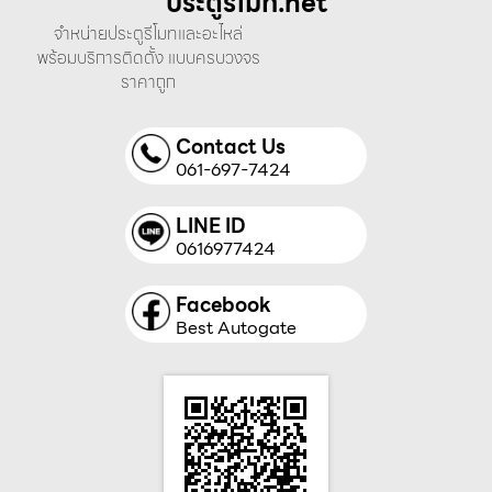
ประตูรีโมท.net
จำหน่ายประตูรีโมทและอะไหล่
พร้อมบริการติดตั้ง แบบครบวงจร
ราคาถูก
Contact Us
061-697-7424
LINE ID
0616977424
Facebook
Best Autogate