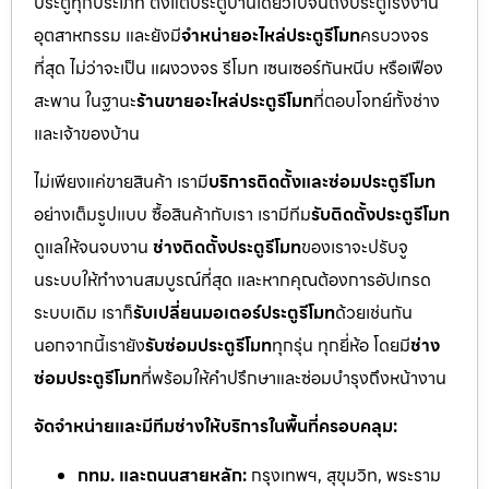
ประตูทุกประเภท ตั้งแต่ประตูบ้านเดี่ยวไปจนถึงประตูโรงงาน
อุตสาหกรรม และยังมี
จำหน่ายอะไหล่ประตูรีโมท
ครบวงจร
ที่สุด ไม่ว่าจะเป็น แผงวงจร รีโมท เซนเซอร์กันหนีบ หรือเฟือง
สะพาน ในฐานะ
ร้านขายอะไหล่ประตูรีโมท
ที่ตอบโจทย์ทั้งช่าง
และเจ้าของบ้าน
ไม่เพียงแค่ขายสินค้า เรามี
บริการติดตั้งและซ่อมประตูรีโมท
อย่างเต็มรูปแบบ ซื้อสินค้ากับเรา เรามีทีม
รับติดตั้งประตูรีโมท
ดูแลให้จนจบงาน
ช่างติดตั้งประตูรีโมท
ของเราจะปรับจู
นระบบให้ทำงานสมบูรณ์ที่สุด และหากคุณต้องการอัปเกรด
ระบบเดิม เราก็
รับเปลี่ยนมอเตอร์ประตูรีโมท
ด้วยเช่นกัน
นอกจากนี้เรายัง
รับซ่อมประตูรีโมท
ทุกรุ่น ทุกยี่ห้อ โดยมี
ช่าง
ซ่อมประตูรีโมท
ที่พร้อมให้คำปรึกษาและซ่อมบำรุงถึงหน้างาน
จัดจำหน่ายและมีทีมช่างให้บริการในพื้นที่ครอบคลุม:
กทม. และถนนสายหลัก:
กรุงเทพฯ, สุขุมวิท, พระราม