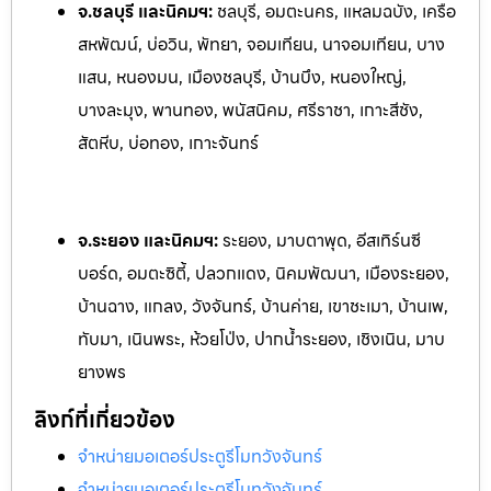
จ.ชลบุรี และนิคมฯ:
ชลบุรี, อมตะนคร, แหลมฉบัง, เครือ
สหพัฒน์, บ่อวิน, พัทยา, จอมเทียน, นาจอ
มเทียน, บาง
แสน, หนองมน, เมืองชลบุรี, บ้านบึง, หนองใหญ่,
บางละมุง, พานทอง, พนัสนิคม, ศรีราชา, เกาะสีชัง,
สัตหีบ, บ่อทอง, เกาะจันทร์
จ.ระยอง และนิคมฯ:
ระยอง, มาบตาพุด, อีสเทิร์นซี
บอร์ด, อมตะซิตี้, ปลวกแดง, นิคมพัฒนา, เมืองระยอง,
บ้านฉาง, แกลง, ว
ังจันทร์, บ้านค่าย, เขาชะเมา, บ้านเพ,
ทับมา, เนินพระ, ห้วยโป
่ง, ปากน้ำระยอง, เชิงเนิน, มาบ
ยางพร
ลิงก์ที่เกี่ยวข้อง
จำหน่ายมอเตอร์ประตูรีโมทวังจันทร์
จำหน่ายมอเตอร์ประตูรีโมทวังจันทร์