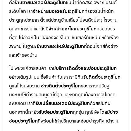
คือ
ร้านขายมอเตอร์ประตูรีโมท
ชั้นนำที่คัดสรรเฉพาะแบรนด์
ระดับโลก เรา
จำหน่ายมอเตอร์ประตูรีโมท
ที่รองรับน้ำหนัก
ประตูทุกประเภท ตั้งแต่ประตูบ้านเดี่ยวไปจนถึงประตูโรงงาน
อุตสาหกรรม และยังมี
จำหน่ายอะไหล่ประตูรีโมท
ครบวงจร
ที่สุด ไม่ว่าจะเป็น แผงวงจร รีโมท เซนเซอร์กันหนีบ หรือเฟือง
สะพาน ในฐานะ
ร้านขายอะไหล่ประตูรีโมท
ที่ตอบโจทย์ทั้งช่าง
และเจ้าของบ้าน
ไม่เพียงแค่ขายสินค้า เรามี
บริการติดตั้งและซ่อมประตูรีโมท
อย่างเต็มรูปแบบ ซื้อสินค้ากับเรา เรามีทีม
รับติดตั้งประตูรีโมท
ดูแลให้จนจบงาน
ช่างติดตั้งประตูรีโมท
ของเราจะปรับจู
นระบบให้ทำงานสมบูรณ์ที่สุด และหากคุณต้องการอัปเกรด
ระบบเดิม เราก็
รับเปลี่ยนมอเตอร์ประตูรีโมท
ด้วยเช่นกัน
นอกจากนี้เรายัง
รับซ่อมประตูรีโมท
ทุกรุ่น ทุกยี่ห้อ โดยมี
ช่าง
ซ่อมประตูรีโมท
ที่พร้อมให้คำปรึกษาและซ่อมบำรุงถึงหน้างาน