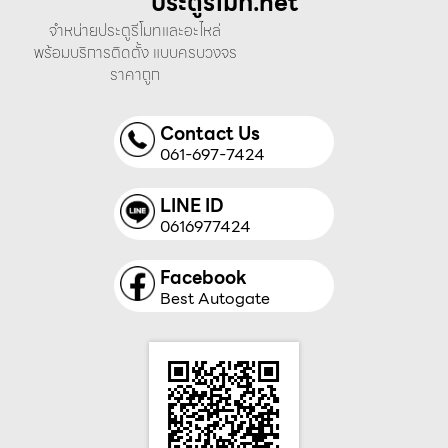
ประตูรีโมท.net
จำหน่ายประตูรีโมทและอะไหล่
พร้อมบริการติดตั้ง แบบครบวงจร
ราคาถูก
Contact Us
061-697-7424
LINE ID
0616977424
Facebook
Best Autogate