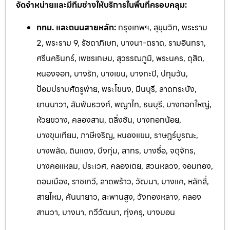
จัดจำหน่ายและมีทีมช่างให้บริการในพื้นที่ครอบคลุม:
กทม. และถนนสายหลัก:
กรุงเทพฯ, สุขุมวิท, พระราม
2, พระราม 9, รัชดาภิเษก, บางนา-ตราด, รามอินทรา,
ศรีนครินทร์, เพชรเกษม, สุวรรณภูมิ, พระนคร, ดุสิต,
หนองจอก, บางรัก, บางเขน, บางกะปิ, ปทุมวัน,
ป้อมปราบศัตรูพ่าย, พระโขนง, มีนบุรี, ลาดกระบัง,
ยานนาวา, สัมพันธวงศ์, พญาไท, ธนบุรี, บางกอกใหญ่,
ห้วยขวาง, คลองสาน, ตลิ่งชัน, บางกอกน้อย,
บางขุนเทียน, ภาษีเจริญ, หนองแขม, ราษฎร์บูรณะ,
บางพลัด, ดินแดง, บึงกุ่ม, สาทร, บางซื่อ, จตุจักร,
บางคอแหลม, ประเวศ, คลองเตย, สวนหลวง, จอมทอง,
ดอนเมือง, ราชเทวี, ลาดพร้าว, วัฒนา, บางแค, หลักสี่,
สายไหม, คันนายาว, สะพานสูง, วังทองหลาง, คลอง
สามวา, บางนา, ทวีวัฒนา, ทุ่งครุ, บางบอน