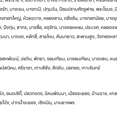
ัก, บางเขน, บางกะปิ, ปทุมวัน, ป้อมปราบศัตรูพ่าย, พระโขนง, มีน
บางกอกใหญ่, ห้วยขวาง, คลองสาน, ตลิ่งชัน, บางกอกน้อย, บางขุ
 บึงกุ่ม, สาทร, บางซื่อ, จตุจักร, บางคอแหลม, ประเวศ, คลองเต
ฒนา, บางแค, หลักสี่, สายไหม, คันนายาว, สะพานสูง, วังทองหล
อสหพัฒน์, บ่อวิน, พัทยา, จอมเทียน, นาจอ
มเทียน, บางแสน, หน
ัสนิคม, ศรีราชา, เกาะสีชัง, สัตหีบ, บ่อทอง, เกาะจันทร์
ร์ด, อมตะซิตี้, ปลวกแดง, นิคมพัฒนา, เมืองระยอง, บ้านฉาง, แกล
วยโป
่ง, ปากน้ำระยอง, เชิงเนิน, มาบยางพร