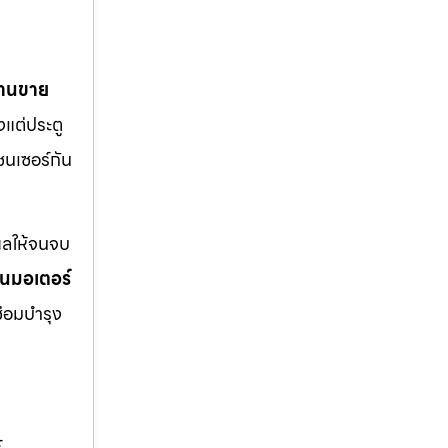
้านขาย
งแต่ประตู
ซนเซอร์กัน
แลให้จนจบ
่ยนมอเตอร์
ซ่อมบำรุง
,