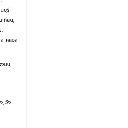
บุรี,
นเทียน,
ย,
าง, คลอง
องมน,
ง, ว
ัง