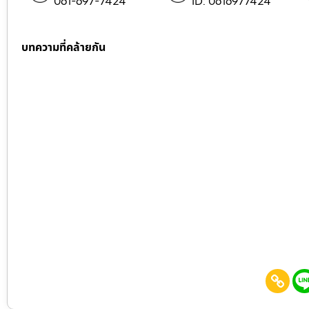
061-697-7424
ID: 0616977424
บทความที่คล้ายกัน