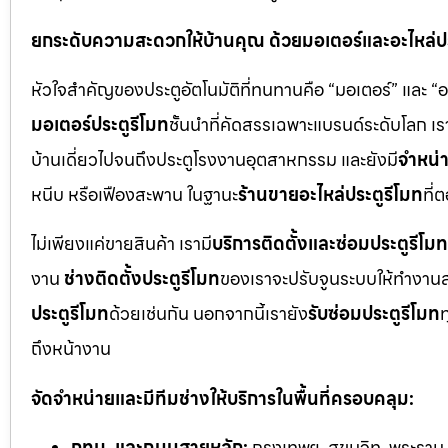
ยกระดับความสะดวกให้บ้านคุณ ด้วยมอเตอร์และอะไหล่ประ
หัวใจสำคัญของประตูอัตโนมัติที่ทนทานคือ “มอเตอร์” และ “
มอเตอร์ประตูรีโมท
ชั้นนำที่คัดสรรเฉพาะแบรนด์ระดับโลก เร
บ้านเดี่ยวไปจนถึงประตูโรงงานอุตสาหกรรม และยังมี
จำหน่า
หนีบ หรือเฟืองสะพาน ในฐานะ
ร้านขายอะไหล่ประตูรีโมท
ที่
ไม่เพียงแค่ขายสินค้า เรามี
บริการติดตั้งและซ่อมประตูรีโมท
งาน
ช่างติดตั้งประตูรีโมท
ของเราจะปรับจูนระบบให้ทำงานส
ประตูรีโมท
ด้วยเช่นกัน นอกจากนี้เรายัง
รับซ่อมประตูรีโมท
ท
ถึงหน้างาน
จัดจำหน่ายและมีทีมช่างให้บริการในพื้นที่ครอบคลุม:
กทม. และถนนสายหลัก:
กรุงเทพฯ, สุขุมวิท, พระราม