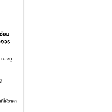
ซ่อม
บวงจร
น ประตู
ู
ี่ให้ราคา