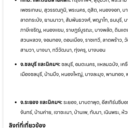
เพชรเกษม, สุวรรณภูมิ, พระนคร, ดุสิต, หนองจอก, บางร
ลาดกระบัง, ยานนาวา, สัมพันธวงศ์, พญาไท, ธนบุรี, 
ภาษีเจริญ, หนองแขม, ราษฎร์บูรณะ, บางพลัด, ดินแดง,
สวนหลวง, จอมทอง, ดอนเมือง, ราชเทวี, ลาดพร้าว, วั
สามวา, บางนา, ทวีวัฒนา, ทุ่งครุ, บางบอน
จ.ชลบุรี และนิคมฯ:
ชลบุรี, อมตะนคร, แหลมฉบัง, เครื
เมืองชลบุรี, บ้านบึง, หนองใหญ่, บางละมุง, พานทอง, พน
จ.ระยอง และนิคมฯ:
ระยอง, มาบตาพุด, อีสเทิร์นซีบอ
จันทร์, บ้านค่าย, เขาชะเมา, บ้านเพ, ทับมา, เนินพระ, ห้
ลิงก์ที่เกี่ยวข้อง