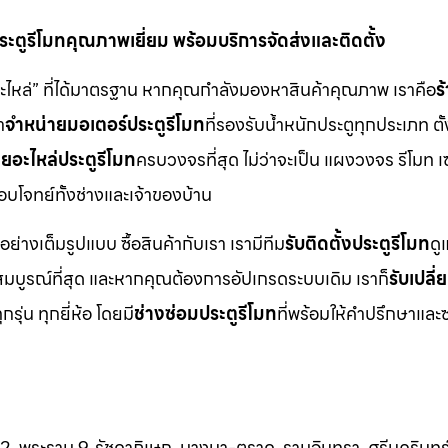
ตูรีโมทคุณภาพเยี่ยม พร้อมบริการจัดส่งและติดตั้ง
อะไหล่” ที่ได้มาตรฐาน หากคุณกำลังมองหาสินค้าคุณภาพ เราคือ
ร
า
จำหน่ายมอเตอร์ประตูรีโมท
ที่รองรับน้ำหนักประตูทุกประเภท ตั้
ยอะไหล่ประตูรีโมท
ครบวงจรที่สุด ไม่ว่าจะเป็น แผงวงจร รีโมท เ
ตอบโจทย์ทั้งช่างและเจ้าของบ้าน
อย่างเต็มรูปแบบ ซื้อสินค้ากับเรา เรามีทีม
รับติดตั้งประตูรีโมท
ดู
มบูรณ์ที่สุด และหากคุณต้องการอัปเกรดระบบเดิม เราก็
รับเปลี
ุกรุ่น ทุกยี่ห้อ โดยมี
ช่างซ่อมประตูรีโมท
ที่พร้อมให้คำปรึกษาและ
 2, พระราม 9, รัชดาภิเษก, บางนา-ตราด, รามอินทรา, ศรีนครินทร์