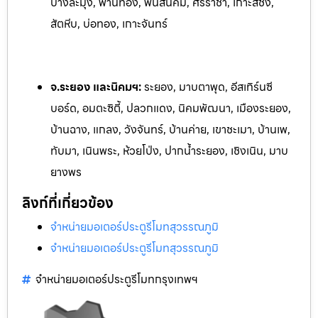
บางละมุง, พานทอง, พนัสนิคม, ศรีราชา, เกาะสีชัง,
สัตหีบ, บ่อทอง, เกาะจันทร์
จ.ระยอง และนิคมฯ:
ระยอง, มาบตาพุด, อีสเทิร์นซี
บอร์ด, อมตะซิตี้, ปลวกแดง, นิคมพัฒนา, เมืองระยอง,
บ้านฉาง, แกลง, ว
ังจันทร์, บ้านค่าย, เขาชะเมา, บ้านเพ,
ทับมา, เนินพระ, ห้วยโป
่ง, ปากน้ำระยอง, เชิงเนิน, มาบ
ยางพร
ลิงก์ที่เกี่ยวข้อง
จำหน่ายมอเตอร์ประตูรีโมทสุวรรณภูมิ
จำหน่ายมอเตอร์ประตูรีโมทสุวรรณภูมิ
จำหน่ายมอเตอร์ประตูรีโมทกรุงเทพฯ