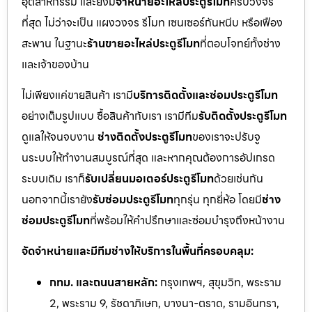
อุตสาหกรรม และยังมี
จำหน่ายอะไหล่ประตูรีโมท
ครบวงจร
ที่สุด ไม่ว่าจะเป็น แผงวงจร รีโมท เซนเซอร์กันหนีบ หรือเฟือง
สะพาน ในฐานะ
ร้านขายอะไหล่ประตูรีโมท
ที่ตอบโจทย์ทั้งช่าง
และเจ้าของบ้าน
ไม่เพียงแค่ขายสินค้า เรามี
บริการติดตั้งและซ่อมประตูรีโมท
อย่างเต็มรูปแบบ ซื้อสินค้ากับเรา เรามีทีม
รับติดตั้งประตูรีโมท
ดูแลให้จนจบงาน
ช่างติดตั้งประตูรีโมท
ของเราจะปรับจู
นระบบให้ทำงานสมบูรณ์ที่สุด และหากคุณต้องการอัปเกรด
ระบบเดิม เราก็
รับเปลี่ยนมอเตอร์ประตูรีโมท
ด้วยเช่นกัน
นอกจากนี้เรายัง
รับซ่อมประตูรีโมท
ทุกรุ่น ทุกยี่ห้อ โดยมี
ช่าง
ซ่อมประตูรีโมท
ที่พร้อมให้คำปรึกษาและซ่อมบำรุงถึงหน้างาน
จัดจำหน่ายและมีทีมช่างให้บริการในพื้นที่ครอบคลุม:
กทม. และถนนสายหลัก:
กรุงเทพฯ, สุขุมวิท, พระราม
2, พระราม 9, รัชดาภิเษก, บางนา-ตราด, รามอินทรา,