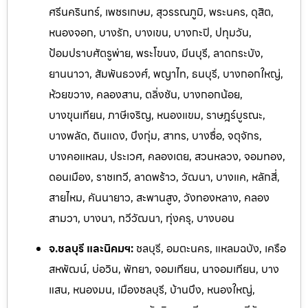
ศรีนครินทร์, เพชรเกษม, สุวรรณภูมิ, พระนคร, ดุสิต,
หนองจอก, บางรัก, บางเขน, บางกะปิ, ปทุมวัน,
ป้อมปราบศัตรูพ่าย, พระโขนง, มีนบุรี, ลาดกระบัง,
ยานนาวา, สัมพันธวงศ์, พญาไท, ธนบุรี, บางกอกใหญ่,
ห้วยขวาง, คลองสาน, ตลิ่งชัน, บางกอกน้อย,
บางขุนเทียน, ภาษีเจริญ, หนองแขม, ราษฎร์บูรณะ,
บางพลัด, ดินแดง, บึงกุ่ม, สาทร, บางซื่อ, จตุจักร,
บางคอแหลม, ประเวศ, คลองเตย, สวนหลวง, จอมทอง,
ดอนเมือง, ราชเทวี, ลาดพร้าว, วัฒนา, บางแค, หลักสี่,
สายไหม, คันนายาว, สะพานสูง, วังทองหลาง, คลอง
สามวา, บางนา, ทวีวัฒนา, ทุ่งครุ, บางบอน
จ.ชลบุรี และนิคมฯ:
ชลบุรี, อมตะนคร, แหลมฉบัง, เครือ
สหพัฒน์, บ่อวิน, พัทยา, จอมเทียน, นาจอ
มเทียน, บาง
แสน, หนองมน, เมืองชลบุรี, บ้านบึง, หนองใหญ่,