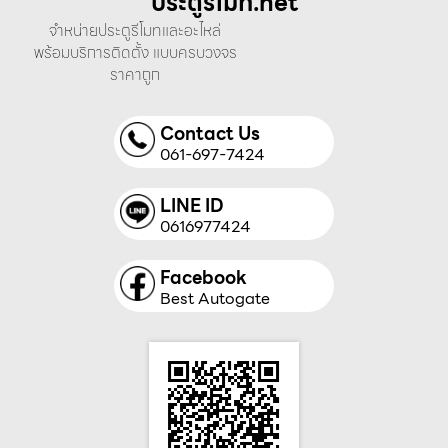
ประตูรีโมท.net
จำหน่ายประตูรีโมทและอะไหล่
พร้อมบริการติดตั้ง แบบครบวงจร
ราคาถูก
Contact Us
061-697-7424
LINE ID
0616977424
Facebook
Best Autogate