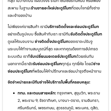
ที่สุด ไม่ว่าจะเป็น แผงวงจร รีโมท เซนเซอร์กันหนีบ หรือเฟือง
สะพาน ในฐานะ
ร้านขายอะไหล่ประตูรีโมท
ที่ตอบโจทย์ทั้งช่าง
และเจ้าของบ้าน
ไม่เพียงแค่ขายสินค้า เรามี
บริการติดตั้งและซ่อมประตูรีโมท
อย่างเต็มรูปแบบ ซื้อสินค้ากับเรา เรามีทีม
รับติดตั้งประตูรีโมท
ดูแลให้จนจบงาน
ช่างติดตั้งประตูรีโมท
ของเราจะปรับจู
นระบบให้ทำงานสมบูรณ์ที่สุด และหากคุณต้องการอัปเกรด
ระบบเดิม เราก็
รับเปลี่ยนมอเตอร์ประตูรีโมท
ด้วยเช่นกัน
นอกจากนี้เรายัง
รับซ่อมประตูรีโมท
ทุกรุ่น ทุกยี่ห้อ โดยมี
ช่าง
ซ่อมประตูรีโมท
ที่พร้อมให้คำปรึกษาและซ่อมบำรุงถึงหน้างาน
จัดจำหน่ายและมีทีมช่างให้บริการในพื้นที่ครอบคลุม:
กทม. และถนนสายหลัก:
กรุงเทพฯ, สุขุมวิท, พระราม
2, พระราม 9, รัชดาภิเษก, บางนา-ตราด, รามอินทรา,
ศรีนครินทร์, เพชรเกษม, สุวรรณภูมิ, พระนคร, ดุสิต,