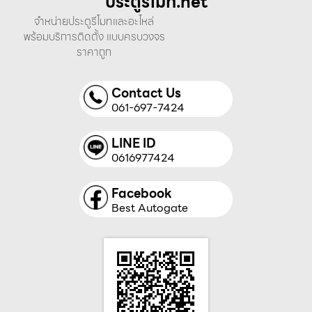
ประตูรีโมท.net
จำหน่ายประตูรีโมทและอะไหล่
พร้อมบริการติดตั้ง แบบครบวงจร
ราคาถูก
Contact Us
061-697-7424
LINE ID
0616977424
Facebook
Best Autogate