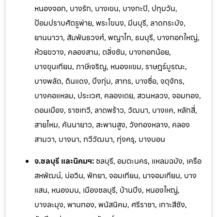
หนองจอก, บางรัก, บางเขน, บางกะปิ, ปทุมวัน,
ป้อมปราบศัตรูพ่าย, พระโขนง, มีนบุรี, ลาดกระบัง,
ยานนาวา, สัมพันธวงศ์, พญาไท, ธนบุรี, บางกอกใหญ่,
ห้วยขวาง, คลองสาน, ตลิ่งชัน, บางกอกน้อย,
บางขุนเทียน, ภาษีเจริญ, หนองแขม, ราษฎร์บูรณะ,
บางพลัด, ดินแดง, บึงกุ่ม, สาทร, บางซื่อ, จตุจักร,
บางคอแหลม, ประเวศ, คลองเตย, สวนหลวง, จอมทอง,
ดอนเมือง, ราชเทวี, ลาดพร้าว, วัฒนา, บางแค, หลักสี่,
สายไหม, คันนายาว, สะพานสูง, วังทองหลาง, คลอง
สามวา, บางนา, ทวีวัฒนา, ทุ่งครุ, บางบอน
จ.ชลบุรี และนิคมฯ:
ชลบุรี, อมตะนคร, แหลมฉบัง, เครือ
สหพัฒน์, บ่อวิน, พัทยา, จอมเทียน, นาจอ
มเทียน, บาง
แสน, หนองมน, เมืองชลบุรี, บ้านบึง, หนองใหญ่,
บางละมุง, พานทอง, พนัสนิคม, ศรีราชา, เกาะสีชัง,