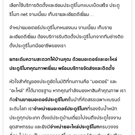
เลือกใช้บริการติดตั้งและซ่อมประตูรีโมทแบบเบ็ดเสร็จ ประตู
รีโมท.net งานเนี้ยบ เก็บรายละเอียดดีเยี่ยม…
จำหน่ายมอเตอร์ประตูรีโมทหนองมน งานเนี้ยบ เก็บราย
ละเอียดดีเยี่ยม ต้องบริการรับติดตั้งประตูรีโมทจากทีมช่างติด
ตั้งประตูรีโมทมืออาชีพของเรา
ยกระดับความสะดวกให้บ้านคุณ ด้วยมอเตอร์และอะไหล่
ประตูรีโมทคุณภาพเยี่ยม พร้อมบริการจัดส่งและติดตั้ง
หัวใจสำคัญของประตูอัตโนมัติที่ทนทานคือ “มอเตอร์” และ
“อะไหล่” ที่ได้มาตรฐาน หากคุณกำลังมองหาสินค้าคุณภาพ เรา
คือ
ร้านขายมอเตอร์ประตูรีโมท
ชั้นนำที่คัดสรรเฉพาะแบรนด์
ระดับโลก เรา
จำหน่ายมอเตอร์ประตูรีโมท
ที่รองรับน้ำหนัก
ประตูทุกประเภท ตั้งแต่ประตูบ้านเดี่ยวไปจนถึงประตูโรงงาน
อุตสาหกรรม และยังมี
จำหน่ายอะไหล่ประตูรีโมท
ครบวงจร