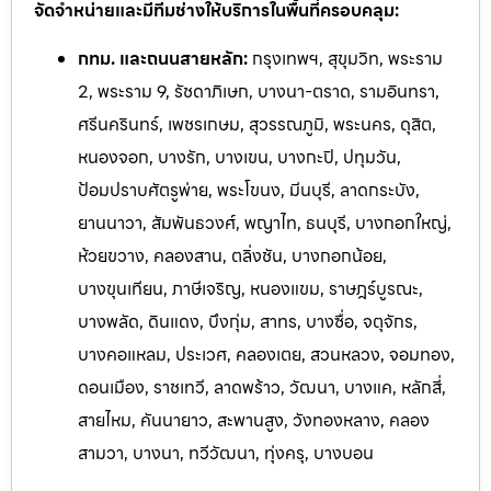
จัดจำหน่ายและมีทีมช่างให้บริการในพื้นที่ครอบคลุม:
กทม. และถนนสายหลัก:
กรุงเทพฯ, สุขุมวิท, พระราม
2, พระราม 9, รัชดาภิเษก, บางนา-ตราด, รามอินทรา,
ศรีนครินทร์, เพชรเกษม, สุวรรณภูมิ, พระนคร, ดุสิต,
หนองจอก, บางรัก, บางเขน, บางกะปิ, ปทุมวัน,
ป้อมปราบศัตรูพ่าย, พระโขนง, มีนบุรี, ลาดกระบัง,
ยานนาวา, สัมพันธวงศ์, พญาไท, ธนบุรี, บางกอกใหญ่,
ห้วยขวาง, คลองสาน, ตลิ่งชัน, บางกอกน้อย,
บางขุนเทียน, ภาษีเจริญ, หนองแขม, ราษฎร์บูรณะ,
บางพลัด, ดินแดง, บึงกุ่ม, สาทร, บางซื่อ, จตุจักร,
บางคอแหลม, ประเวศ, คลองเตย, สวนหลวง, จอมทอง,
ดอนเมือง, ราชเทวี, ลาดพร้าว, วัฒนา, บางแค, หลักสี่,
สายไหม, คันนายาว, สะพานสูง, วังทองหลาง, คลอง
สามวา, บางนา, ทวีวัฒนา, ทุ่งครุ, บางบอน