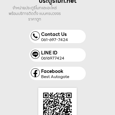
ประตูรีโมท.net
จำหน่ายประตูรีโมทและอะไหล่
พร้อมบริการติดตั้ง แบบครบวงจร
ราคาถูก
Contact Us
061-697-7424
LINE ID
0616977424
Facebook
Best Autogate