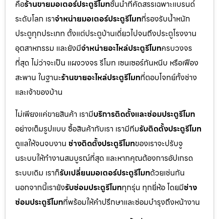
คือ
ร้านขายมอเตอร์ประตูรีโมท
ชั้นนำที่คัดสรรเฉพาะแบรนด์
ระดับโลก เรา
จำหน่ายมอเตอร์ประตูรีโมท
ที่รองรับน้ำหนัก
ประตูทุกประเภท ตั้งแต่ประตูบ้านเดี่ยวไปจนถึงประตูโรงงาน
อุตสาหกรรม และยังมี
จำหน่ายอะไหล่ประตูรีโมท
ครบวงจร
ที่สุด ไม่ว่าจะเป็น แผงวงจร รีโมท เซนเซอร์กันหนีบ หรือเฟือง
สะพาน ในฐานะ
ร้านขายอะไหล่ประตูรีโมท
ที่ตอบโจทย์ทั้งช่าง
และเจ้าของบ้าน
ไม่เพียงแค่ขายสินค้า เรามี
บริการติดตั้งและซ่อมประตูรีโมท
อย่างเต็มรูปแบบ ซื้อสินค้ากับเรา เรามีทีม
รับติดตั้งประตูรีโมท
ดูแลให้จนจบงาน
ช่างติดตั้งประตูรีโมท
ของเราจะปรับจู
นระบบให้ทำงานสมบูรณ์ที่สุด และหากคุณต้องการอัปเกรด
ระบบเดิม เราก็
รับเปลี่ยนมอเตอร์ประตูรีโมท
ด้วยเช่นกัน
นอกจากนี้เรายัง
รับซ่อมประตูรีโมท
ทุกรุ่น ทุกยี่ห้อ โดยมี
ช่าง
ซ่อมประตูรีโมท
ที่พร้อมให้คำปรึกษาและซ่อมบำรุงถึงหน้างาน