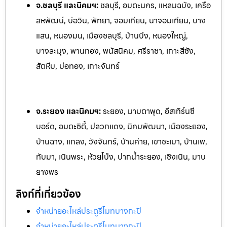
จ.ชลบุรี และนิคมฯ:
ชลบุรี, อมตะนคร, แหลมฉบัง, เครือ
สหพัฒน์, บ่อวิน, พัทยา, จอมเทียน, นาจอ
มเทียน, บาง
แสน, หนองมน, เมืองชลบุรี, บ้านบึง, หนองใหญ่,
บางละมุง, พานทอง, พนัสนิคม, ศรีราชา, เกาะสีชัง,
สัตหีบ, บ่อทอง, เกาะจันทร์
จ.ระยอง และนิคมฯ:
ระยอง, มาบตาพุด, อีสเทิร์นซี
บอร์ด, อมตะซิตี้, ปลวกแดง, นิคมพัฒนา, เมืองระยอง,
บ้านฉาง, แกลง, ว
ังจันทร์, บ้านค่าย, เขาชะเมา, บ้านเพ,
ทับมา, เนินพระ, ห้วยโป
่ง, ปากน้ำระยอง, เชิงเนิน, มาบ
ยางพร
ลิงก์ที่เกี่ยวข้อง
จำหน่ายอะไหล่ประตูรีโมทบางกะปิ
จำหน่ายอะไหล่ประตูรีโมทบางกะปิ