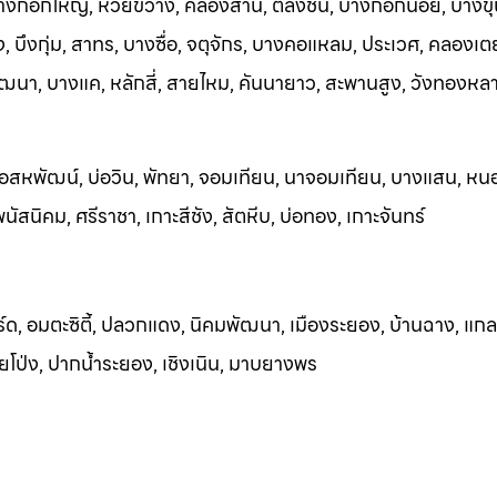
บางกอกใหญ่, ห้วยขวาง, คลองสาน, ตลิ่งชัน, บางกอกน้อย, บางขุ
 บึงกุ่ม, สาทร, บางซื่อ, จตุจักร, บางคอแหลม, ประเวศ, คลองเต
ฒนา, บางแค, หลักสี่, สายไหม, คันนายาว, สะพานสูง, วังทองหล
อสหพัฒน์, บ่อวิน, พัทยา, จอมเทียน, นาจอ
มเทียน, บางแสน, หน
ัสนิคม, ศรีราชา, เกาะสีชัง, สัตหีบ, บ่อทอง, เกาะจันทร์
ร์ด, อมตะซิตี้, ปลวกแดง, นิคมพัฒนา, เมืองระยอง, บ้านฉาง, แกล
วยโป
่ง, ปากน้ำระยอง, เชิงเนิน, มาบยางพร