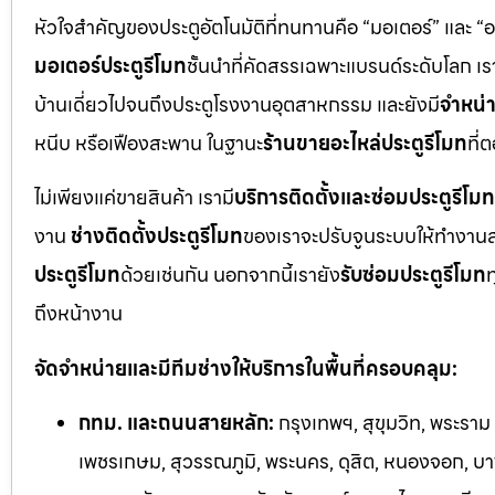
หัวใจสำคัญของประตูอัตโนมัติที่ทนทานคือ “มอเตอร์” และ “
มอเตอร์ประตูรีโมท
ชั้นนำที่คัดสรรเฉพาะแบรนด์ระดับโลก เร
บ้านเดี่ยวไปจนถึงประตูโรงงานอุตสาหกรรม และยังมี
จำหน่า
หนีบ หรือเฟืองสะพาน ในฐานะ
ร้านขายอะไหล่ประตูรีโมท
ที่
ไม่เพียงแค่ขายสินค้า เรามี
บริการติดตั้งและซ่อมประตูรีโมท
งาน
ช่างติดตั้งประตูรีโมท
ของเราจะปรับจูนระบบให้ทำงานส
ประตูรีโมท
ด้วยเช่นกัน นอกจากนี้เรายัง
รับซ่อมประตูรีโมท
ท
ถึงหน้างาน
จัดจำหน่ายและมีทีมช่างให้บริการในพื้นที่ครอบคลุม:
กทม. และถนนสายหลัก:
กรุงเทพฯ, สุขุมวิท, พระราม
เพชรเกษม, สุวรรณภูมิ, พระนคร, ดุสิต, หนองจอก, บางร