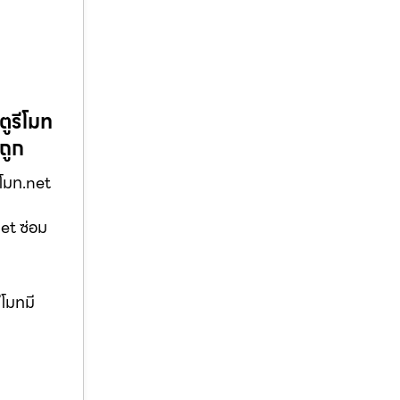
ตูรีโมท
ถูก
ีโมท.net
net ซ่อม
ีโมทมี