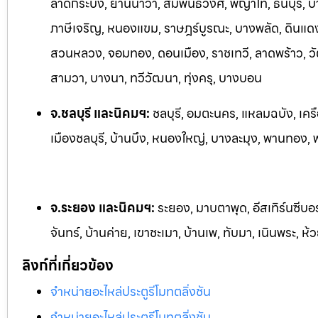
ลาดกระบัง, ยานนาวา, สัมพันธวงศ์, พญาไท, ธนบุรี, 
ภาษีเจริญ, หนองแขม, ราษฎร์บูรณะ, บางพลัด, ดินแดง,
สวนหลวง, จอมทอง, ดอนเมือง, ราชเทวี, ลาดพร้าว, วั
สามวา, บางนา, ทวีวัฒนา, ทุ่งครุ, บางบอน
จ.ชลบุรี และนิคมฯ:
ชลบุรี, อมตะนคร, แหลมฉบัง, เครื
เมืองชลบุรี, บ้านบึง, หนองใหญ่, บางละมุง, พานทอง, พน
จ.ระยอง และนิคมฯ:
ระยอง, มาบตาพุด, อีสเทิร์นซีบอ
จันทร์, บ้านค่าย, เขาชะเมา, บ้านเพ, ทับมา, เนินพระ, ห้
ลิงก์ที่เกี่ยวข้อง
จำหน่ายอะไหล่ประตูรีโมทตลิ่งชัน
จำหน่ายอะไหล่ประตูรีโมทตลิ่งชัน