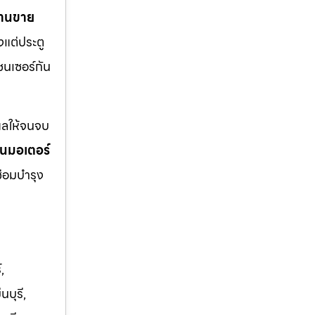
้านขาย
งแต่ประตู
ซนเซอร์กัน
แลให้จนจบ
่ยนมอเตอร์
ซ่อมบำรุง
,
บุรี,