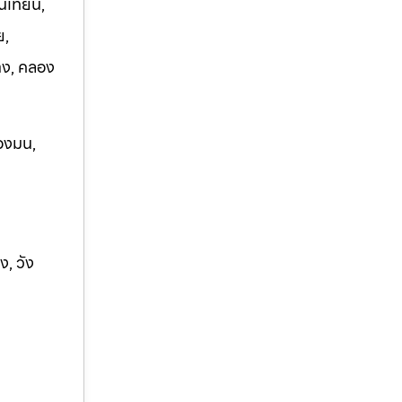
นเทียน,
ย,
าง, คลอง
องมน,
ง, ว
ัง