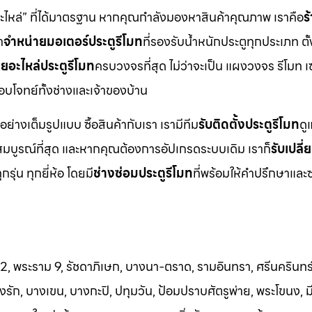
อะไหล่” ที่ได้มาตรฐาน หากคุณกำลังมองหาสินค้าคุณภาพ เราคือ
ร
า
จำหน่ายมอเตอร์ประตูรีโมท
ที่รองรับน้ำหนักประตูทุกประเภท ตั้
ยอะไหล่ประตูรีโมท
ครบวงจรที่สุด ไม่ว่าจะเป็น แผงวงจร รีโมท เ
ตอบโจทย์ทั้งช่างและเจ้าของบ้าน
อย่างเต็มรูปแบบ ซื้อสินค้ากับเรา เรามีทีม
รับติดตั้งประตูรีโมท
ดู
มบูรณ์ที่สุด และหากคุณต้องการอัปเกรดระบบเดิม เราก็
รับเปลี
ุกรุ่น ทุกยี่ห้อ โดยมี
ช่างซ่อมประตูรีโมท
ที่พร้อมให้คำปรึกษาและ
 2, พระราม 9, รัชดาภิเษก, บางนา-ตราด, รามอินทรา, ศรีนครินทร์
ัก, บางเขน, บางกะปิ, ปทุมวัน, ป้อมปราบศัตรูพ่าย, พระโขนง, มีน