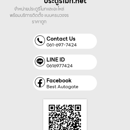
ประตูรีโมท.net
จำหน่ายประตูรีโมทและอะไหล่
พร้อมบริการติดตั้ง แบบครบวงจร
ราคาถูก
Contact Us
061-697-7424
LINE ID
0616977424
Facebook
Best Autogate