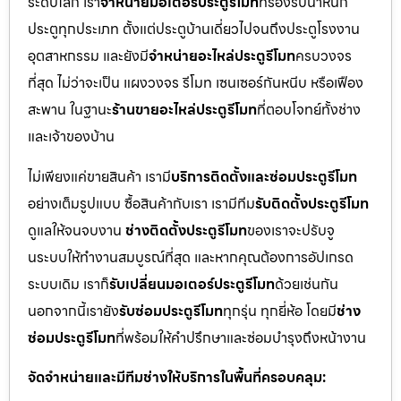
ระดับโลก เรา
จำหน่ายมอเตอร์ประตูรีโมท
ที่รองรับน้ำหนัก
ประตูทุกประเภท ตั้งแต่ประตูบ้านเดี่ยวไปจนถึงประตูโรงงาน
อุตสาหกรรม และยังมี
จำหน่ายอะไหล่ประตูรีโมท
ครบวงจร
ที่สุด ไม่ว่าจะเป็น แผงวงจร รีโมท เซนเซอร์กันหนีบ หรือเฟือง
สะพาน ในฐานะ
ร้านขายอะไหล่ประตูรีโมท
ที่ตอบโจทย์ทั้งช่าง
และเจ้าของบ้าน
ไม่เพียงแค่ขายสินค้า เรามี
บริการติดตั้งและซ่อมประตูรีโมท
อย่างเต็มรูปแบบ ซื้อสินค้ากับเรา เรามีทีม
รับติดตั้งประตูรีโมท
ดูแลให้จนจบงาน
ช่างติดตั้งประตูรีโมท
ของเราจะปรับจู
นระบบให้ทำงานสมบูรณ์ที่สุด และหากคุณต้องการอัปเกรด
ระบบเดิม เราก็
รับเปลี่ยนมอเตอร์ประตูรีโมท
ด้วยเช่นกัน
นอกจากนี้เรายัง
รับซ่อมประตูรีโมท
ทุกรุ่น ทุกยี่ห้อ โดยมี
ช่าง
ซ่อมประตูรีโมท
ที่พร้อมให้คำปรึกษาและซ่อมบำรุงถึงหน้างาน
จัดจำหน่ายและมีทีมช่างให้บริการในพื้นที่ครอบคลุม: