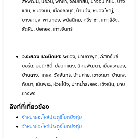
สหพัฒน์, บ่อวิน, พัทยา, จอมเทียน, นาจอ
มเทียน, บาง
แสน, หนองมน, เมืองชลบุรี, บ้านบึง, หนองใหญ่,
บางละมุง, พานทอง, พนัสนิคม, ศรีราชา, เกาะสีชัง,
สัตหีบ, บ่อทอง, เกาะจันทร์
จ.ระยอง และนิคมฯ:
ระยอง, มาบตาพุด, อีสเทิร์นซี
บอร์ด, อมตะซิตี้, ปลวกแดง, นิคมพัฒนา, เมืองระยอง,
บ้านฉาง, แกลง, ว
ังจันทร์, บ้านค่าย, เขาชะเมา, บ้านเพ,
ทับมา, เนินพระ, ห้วยโป
่ง, ปากน้ำระยอง, เชิงเนิน, มาบ
ยางพร
ลิงก์ที่เกี่ยวข้อง
จำหน่ายอะไหล่ประตูรีโมทบึงกุ่ม
จำหน่ายอะไหล่ประตูรีโมทบึงกุ่ม