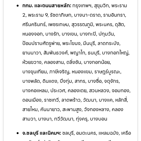
กทม. และถนนสายหลัก:
กรุงเทพฯ, สุขุมวิท, พระราม
2, พระราม 9, รัชดาภิเษก, บางนา-ตราด, รามอินทรา,
ศรีนครินทร์, เพชรเกษม, สุวรรณภูมิ, พระนคร, ดุสิต,
หนองจอก, บางรัก, บางเขน, บางกะปิ, ปทุมวัน,
ป้อมปราบศัตรูพ่าย, พระโขนง, มีนบุรี, ลาดกระบัง,
ยานนาวา, สัมพันธวงศ์, พญาไท, ธนบุรี, บางกอกใหญ่,
ห้วยขวาง, คลองสาน, ตลิ่งชัน, บางกอกน้อย,
บางขุนเทียน, ภาษีเจริญ, หนองแขม, ราษฎร์บูรณะ,
บางพลัด, ดินแดง, บึงกุ่ม, สาทร, บางซื่อ, จตุจักร,
บางคอแหลม, ประเวศ, คลองเตย, สวนหลวง, จอมทอง,
ดอนเมือง, ราชเทวี, ลาดพร้าว, วัฒนา, บางแค, หลักสี่,
สายไหม, คันนายาว, สะพานสูง, วังทองหลาง, คลอง
สามวา, บางนา, ทวีวัฒนา, ทุ่งครุ, บางบอน
จ.ชลบุรี และนิคมฯ:
ชลบุรี, อมตะนคร, แหลมฉบัง, เครือ