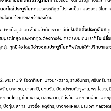
า
จำหน่ายมอเตอร์ประตูรีโมท
ที่รองรับน้ำหนักประตูทุกประเภท ตั้
ยอะไหล่ประตูรีโมท
ครบวงจรที่สุด ไม่ว่าจะเป็น แผงวงจร รีโมท เ
ตอบโจทย์ทั้งช่างและเจ้าของบ้าน
อย่างเต็มรูปแบบ ซื้อสินค้ากับเรา เรามีทีม
รับติดตั้งประตูรีโมท
ดู
มบูรณ์ที่สุด และหากคุณต้องการอัปเกรดระบบเดิม เราก็
รับเปลี
ุกรุ่น ทุกยี่ห้อ โดยมี
ช่างซ่อมประตูรีโมท
ที่พร้อมให้คำปรึกษาและ
 2, พระราม 9, รัชดาภิเษก, บางนา-ตราด, รามอินทรา, ศรีนครินทร์
ัก, บางเขน, บางกะปิ, ปทุมวัน, ป้อมปราบศัตรูพ่าย, พระโขนง, มีน
บางกอกใหญ่, ห้วยขวาง, คลองสาน, ตลิ่งชัน, บางกอกน้อย, บางขุ
 บึงกุ่ม, สาทร, บางซื่อ, จตุจักร, บางคอแหลม, ประเวศ, คลองเต