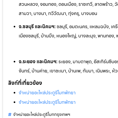
สวนหลวง, จอมทอง, ดอนเมือง, ราชเทวี, ลาดพร้าว, วั
สามวา, บางนา, ทวีวัฒนา, ทุ่งครุ, บางบอน
จ.ชลบุรี และนิคมฯ:
ชลบุรี, อมตะนคร, แหลมฉบัง, เครื
เมืองชลบุรี, บ้านบึง, หนองใหญ่, บางละมุง, พานทอง, พน
จ.ระยอง และนิคมฯ:
ระยอง, มาบตาพุด, อีสเทิร์นซีบอ
จันทร์, บ้านค่าย, เขาชะเมา, บ้านเพ, ทับมา, เนินพระ, ห้
ลิงก์ที่เกี่ยวข้อง
จำหน่ายอะไหล่ประตูรีโมทพัทยา
จำหน่ายอะไหล่ประตูรีโมทพัทยา
จำหน่ายอะไหล่ประตูรีโมทกรุงเทพฯ