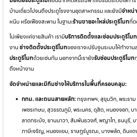
มอเตอร์ประตูรีโมท
ชั้นนำที่คัดสรรเฉพาะแบรนด์ระดับโลก เร
บ้านเดี่ยวไปจนถึงประตูโรงงานอุตสาหกรรม และยังมี
จำหน่า
หนีบ หรือเฟืองสะพาน ในฐานะ
ร้านขายอะไหล่ประตูรีโมท
ที่
ไม่เพียงแค่ขายสินค้า เรามี
บริการติดตั้งและซ่อมประตูรีโมท
งาน
ช่างติดตั้งประตูรีโมท
ของเราจะปรับจูนระบบให้ทำงานส
ประตูรีโมท
ด้วยเช่นกัน นอกจากนี้เรายัง
รับซ่อมประตูรีโมท
ท
ถึงหน้างาน
จัดจำหน่ายและมีทีมช่างให้บริการในพื้นที่ครอบคลุม:
กทม. และถนนสายหลัก:
กรุงเทพฯ, สุขุมวิท, พระราม
เพชรเกษม, สุวรรณภูมิ, พระนคร, ดุสิต, หนองจอก, บางร
ลาดกระบัง, ยานนาวา, สัมพันธวงศ์, พญาไท, ธนบุรี, 
ภาษีเจริญ, หนองแขม, ราษฎร์บูรณะ, บางพลัด, ดินแดง,