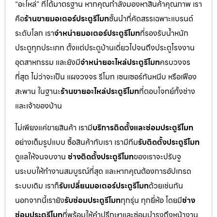
“อะไหล่” ที่ได้มาตรฐาน หากคุณกำลังมองหาสินค้าคุณภาพ เรา
คือ
ร้านขายมอเตอร์ประตูรีโมท
ชั้นนำที่คัดสรรเฉพาะแบรนด์
ระดับโลก เรา
จำหน่ายมอเตอร์ประตูรีโมท
ที่รองรับน้ำหนัก
ประตูทุกประเภท ตั้งแต่ประตูบ้านเดี่ยวไปจนถึงประตูโรงงาน
อุตสาหกรรม และยังมี
จำหน่ายอะไหล่ประตูรีโมท
ครบวงจร
ที่สุด ไม่ว่าจะเป็น แผงวงจร รีโมท เซนเซอร์กันหนีบ หรือเฟือง
สะพาน ในฐานะ
ร้านขายอะไหล่ประตูรีโมท
ที่ตอบโจทย์ทั้งช่าง
และเจ้าของบ้าน
ไม่เพียงแค่ขายสินค้า เรามี
บริการติดตั้งและซ่อมประตูรีโมท
อย่างเต็มรูปแบบ ซื้อสินค้ากับเรา เรามีทีม
รับติดตั้งประตูรีโมท
ดูแลให้จนจบงาน
ช่างติดตั้งประตูรีโมท
ของเราจะปรับจู
นระบบให้ทำงานสมบูรณ์ที่สุด และหากคุณต้องการอัปเกรด
ระบบเดิม เราก็
รับเปลี่ยนมอเตอร์ประตูรีโมท
ด้วยเช่นกัน
นอกจากนี้เรายัง
รับซ่อมประตูรีโมท
ทุกรุ่น ทุกยี่ห้อ โดยมี
ช่าง
ซ่อมประตูรีโมท
ที่พร้อมให้คำปรึกษาและซ่อมบำรุงถึงหน้างาน