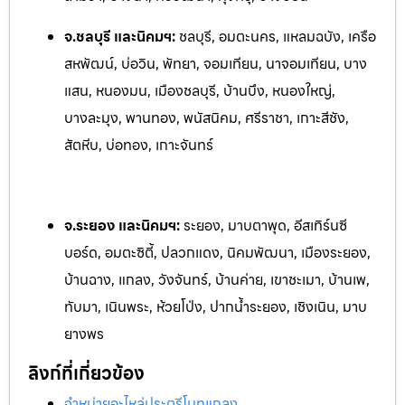
จ.ชลบุรี และนิคมฯ:
ชลบุรี, อมตะนคร, แหลมฉบัง, เครือ
สหพัฒน์, บ่อวิน, พัทยา, จอมเทียน, นาจอ
มเทียน, บาง
แสน, หนองมน, เมืองชลบุรี, บ้านบึง, หนองใหญ่,
บางละมุง, พานทอง, พนัสนิคม, ศรีราชา, เกาะสีชัง,
สัตหีบ, บ่อทอง, เกาะจันทร์
จ.ระยอง และนิคมฯ:
ระยอง, มาบตาพุด, อีสเทิร์นซี
บอร์ด, อมตะซิตี้, ปลวกแดง, นิคมพัฒนา, เมืองระยอง,
บ้านฉาง, แกลง, ว
ังจันทร์, บ้านค่าย, เขาชะเมา, บ้านเพ,
ทับมา, เนินพระ, ห้วยโป
่ง, ปากน้ำระยอง, เชิงเนิน, มาบ
ยางพร
ลิงก์ที่เกี่ยวข้อง
จำหน่ายอะไหล่ประตูรีโมทแกลง