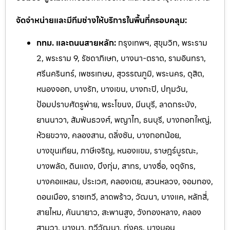
จัดจำหน่ายและมีทีมช่างให้บริการในพื้นที่ครอบคลุม:
กทม. และถนนสายหลัก:
กรุงเทพฯ, สุขุมวิท, พระราม
2, พระราม 9, รัชดาภิเษก, บางนา-ตราด, รามอินทรา,
ศรีนครินทร์, เพชรเกษม, สุวรรณภูมิ, พระนคร, ดุสิต,
หนองจอก, บางรัก, บางเขน, บางกะปิ, ปทุมวัน,
ป้อมปราบศัตรูพ่าย, พระโขนง, มีนบุรี, ลาดกระบัง,
ยานนาวา, สัมพันธวงศ์, พญาไท, ธนบุรี, บางกอกใหญ่,
ห้วยขวาง, คลองสาน, ตลิ่งชัน, บางกอกน้อย,
บางขุนเทียน, ภาษีเจริญ, หนองแขม, ราษฎร์บูรณะ,
บางพลัด, ดินแดง, บึงกุ่ม, สาทร, บางซื่อ, จตุจักร,
บางคอแหลม, ประเวศ, คลองเตย, สวนหลวง, จอมทอง,
ดอนเมือง, ราชเทวี, ลาดพร้าว, วัฒนา, บางแค, หลักสี่,
สายไหม, คันนายาว, สะพานสูง, วังทองหลาง, คลอง
สามวา, บางนา, ทวีวัฒนา, ทุ่งครุ, บางบอน