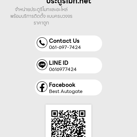
ประตูรีโมท.net
จำหน่ายประตูรีโมทและอะไหล่
พร้อมบริการติดตั้ง แบบครบวงจร
ราคาถูก
Contact Us
061-697-7424
LINE ID
0616977424
Facebook
Best Autogate