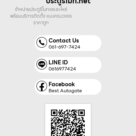
ประตูรีโมท.net
จำหน่ายประตูรีโมทและอะไหล่
พร้อมบริการติดตั้ง แบบครบวงจร
ราคาถูก
Contact Us
061-697-7424
LINE ID
0616977424
Facebook
Best Autogate