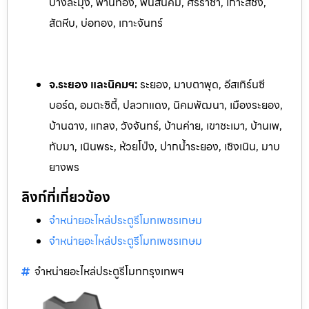
บางละมุง, พานทอง, พนัสนิคม, ศรีราชา, เกาะสีชัง,
สัตหีบ, บ่อทอง, เกาะจันทร์
จ.ระยอง และนิคมฯ:
ระยอง, มาบตาพุด, อีสเทิร์นซี
บอร์ด, อมตะซิตี้, ปลวกแดง, นิคมพัฒนา, เมืองระยอง,
บ้านฉาง, แกลง, ว
ังจันทร์, บ้านค่าย, เขาชะเมา, บ้านเพ,
ทับมา, เนินพระ, ห้วยโป
่ง, ปากน้ำระยอง, เชิงเนิน, มาบ
ยางพร
ลิงก์ที่เกี่ยวข้อง
จำหน่ายอะไหล่ประตูรีโมทเพชรเกษม
จำหน่ายอะไหล่ประตูรีโมทเพชรเกษม
จำหน่ายอะไหล่ประตูรีโมทกรุงเทพฯ