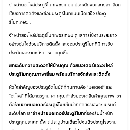
จำหน่ายอะไหล่ประตูรีโมทเพชรเกษม ประหยัดงบและเวลา เลือก
ใช้บริการติดตั้งและซ่อมประตูรีโมทแบบเบ็ดเสร็จ ประตู
รีโมท.net…
จำหน่ายอะไหล่ประตูรีโมทเพชรเกษม ดูแลการใช้งานระยะยาว
อย่างอุ่นใจด้วยบริการติดตั้งและซ่อมประตูรีโมทที่มีการรับ
ประกันผลงานหลังการขายทุกชิ้น
ยกระดับความสะดวกให้บ้านคุณ ด้วยมอเตอร์และอะไหล่
ประตูรีโมทคุณภาพเยี่ยม พร้อมบริการจัดส่งและติดตั้ง
หัวใจสำคัญของประตูอัตโนมัติที่ทนทานคือ “มอเตอร์” และ
“อะไหล่” ที่ได้มาตรฐาน หากคุณกำลังมองหาสินค้าคุณภาพ เรา
คือ
ร้านขายมอเตอร์ประตูรีโมท
ชั้นนำที่คัดสรรเฉพาะแบรนด์
ระดับโลก เรา
จำหน่ายมอเตอร์ประตูรีโมท
ที่รองรับน้ำหนัก
ประตูทุกประเภท ตั้งแต่ประตูบ้านเดี่ยวไปจนถึงประตูโรงงาน