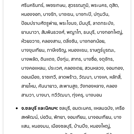
ศรีนครินทร์, เพชรเกษม, สุวรรณภูมิ, พระนคร, ดุสิต,
หนองจอก, บางรัก, บางเขน, บางกะปิ, ปทุมวัน,
ป้อมปราบศัตรูพ่าย, พระโขนง, มีนบุรี, ลาดกระบัง,
ยานนาวา, สัมพันธวงศ์, พญาไท, ธนบุรี, บางกอกใหญ่,
ห้วยขวาง, คลองสาน, ตลิ่งชัน, บางกอกน้อย,
บางขุนเทียน, ภาษีเจริญ, หนองแขม, ราษฎร์บูรณะ,
บางพลัด, ดินแดง, บึงกุ่ม, สาทร, บางซื่อ, จตุจักร,
บางคอแหลม, ประเวศ, คลองเตย, สวนหลวง, จอมทอง,
ดอนเมือง, ราชเทวี, ลาดพร้าว, วัฒนา, บางแค, หลักสี่,
สายไหม, คันนายาว, สะพานสูง, วังทองหลาง, คลอง
สามวา, บางนา, ทวีวัฒนา, ทุ่งครุ, บางบอน
จ.ชลบุรี และนิคมฯ:
ชลบุรี, อมตะนคร, แหลมฉบัง, เครือ
สหพัฒน์, บ่อวิน, พัทยา, จอมเทียน, นาจอ
มเทียน, บาง
แสน, หนองมน, เมืองชลบุรี, บ้านบึง, หนองใหญ่,