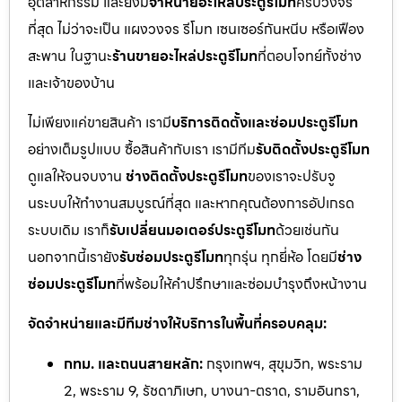
อุตสาหกรรม และยังมี
จำหน่ายอะไหล่ประตูรีโมท
ครบวงจร
ที่สุด ไม่ว่าจะเป็น แผงวงจร รีโมท เซนเซอร์กันหนีบ หรือเฟือง
สะพาน ในฐานะ
ร้านขายอะไหล่ประตูรีโมท
ที่ตอบโจทย์ทั้งช่าง
และเจ้าของบ้าน
ไม่เพียงแค่ขายสินค้า เรามี
บริการติดตั้งและซ่อมประตูรีโมท
อย่างเต็มรูปแบบ ซื้อสินค้ากับเรา เรามีทีม
รับติดตั้งประตูรีโมท
ดูแลให้จนจบงาน
ช่างติดตั้งประตูรีโมท
ของเราจะปรับจู
นระบบให้ทำงานสมบูรณ์ที่สุด และหากคุณต้องการอัปเกรด
ระบบเดิม เราก็
รับเปลี่ยนมอเตอร์ประตูรีโมท
ด้วยเช่นกัน
นอกจากนี้เรายัง
รับซ่อมประตูรีโมท
ทุกรุ่น ทุกยี่ห้อ โดยมี
ช่าง
ซ่อมประตูรีโมท
ที่พร้อมให้คำปรึกษาและซ่อมบำรุงถึงหน้างาน
จัดจำหน่ายและมีทีมช่างให้บริการในพื้นที่ครอบคลุม:
กทม. และถนนสายหลัก:
กรุงเทพฯ, สุขุมวิท, พระราม
2, พระราม 9, รัชดาภิเษก, บางนา-ตราด, รามอินทรา,