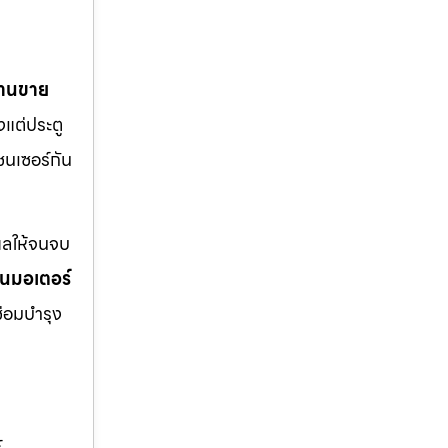
้านขาย
งแต่ประตู
ซนเซอร์กัน
แลให้จนจบ
่ยนมอเตอร์
ซ่อมบำรุง
,