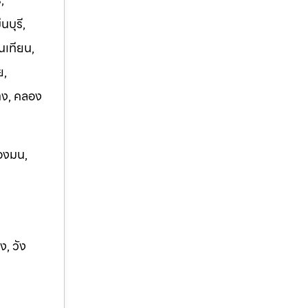
บุรี,
นเทียน,
ย,
าง, คลอง
องมน,
ง, ว
ัง