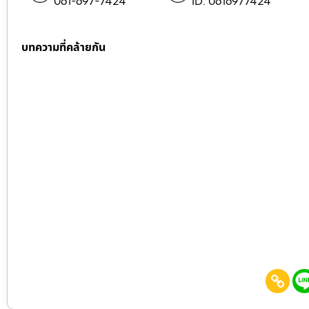
061-697-7424
ID: 0616977424
บทความที่คล้ายกัน