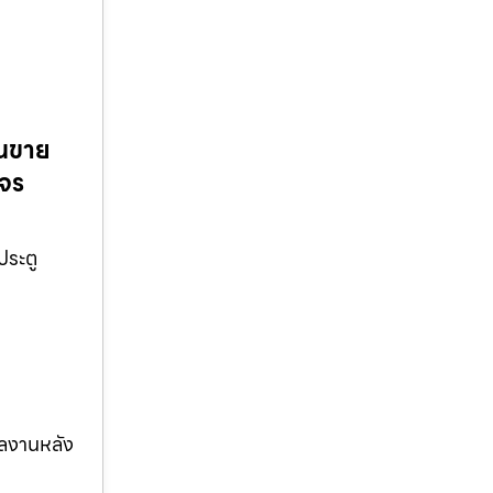
านขาย
งจร
ประตู
ผลงานหลัง