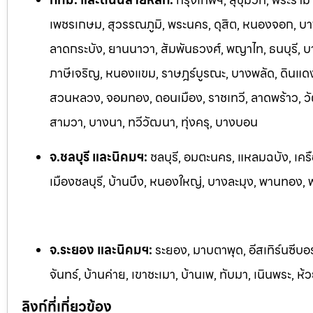
เพชรเกษม, สุวรรณภูมิ, พระนคร, ดุสิต, หนองจอก, บางร
ลาดกระบัง, ยานนาวา, สัมพันธวงศ์, พญาไท, ธนบุรี, 
ภาษีเจริญ, หนองแขม, ราษฎร์บูรณะ, บางพลัด, ดินแดง,
สวนหลวง, จอมทอง, ดอนเมือง, ราชเทวี, ลาดพร้าว, วั
สามวา, บางนา, ทวีวัฒนา, ทุ่งครุ, บางบอน
จ.ชลบุรี และนิคมฯ:
ชลบุรี, อมตะนคร, แหลมฉบัง, เครื
เมืองชลบุรี, บ้านบึง, หนองใหญ่, บางละมุง, พานทอง, พน
จ.ระยอง และนิคมฯ:
ระยอง, มาบตาพุด, อีสเทิร์นซีบอ
จันทร์, บ้านค่าย, เขาชะเมา, บ้านเพ, ทับมา, เนินพระ, ห้
ลิงก์ที่เกี่ยวข้อง