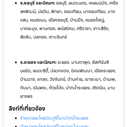
จ.ชลบุรี และนิคมฯ:
ชลบุรี, อมตะนคร, แหลมฉบัง, เครือ
สหพัฒน์, บ่อวิน, พัทยา, จอมเทียน, นาจอ
มเทียน, บาง
แสน, หนองมน, เมืองชลบุรี, บ้านบึง, หนองใหญ่,
บางละมุง, พานทอง, พนัสนิคม, ศรีราชา, เกาะสีชัง,
สัตหีบ, บ่อทอง, เกาะจันทร์
จ.ระยอง และนิคมฯ:
ระยอง, มาบตาพุด, อีสเทิร์นซี
บอร์ด, อมตะซิตี้, ปลวกแดง, นิคมพัฒนา, เมืองระยอง,
บ้านฉาง, แกลง, ว
ังจันทร์, บ้านค่าย, เขาชะเมา, บ้านเพ,
ทับมา, เนินพระ, ห้วยโป
่ง, ปากน้ำระยอง, เชิงเนิน, มาบ
ยางพร
ลิงก์ที่เกี่ยวข้อง
จำหน่ายอะไหล่ประตูรีโมทปากน้ำระยอง
จำหน่ายอะไหล่ประตูรีโมทปากน้ำระยอง