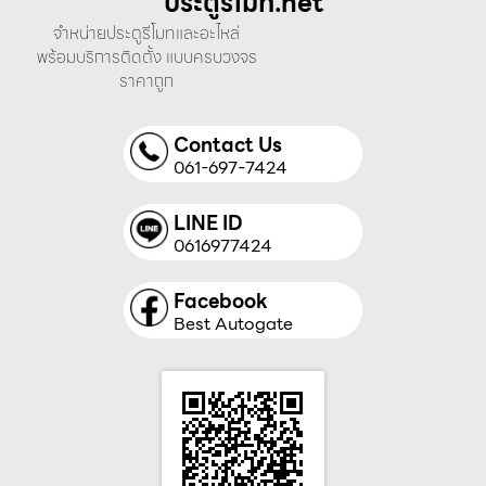
ประตูรีโมท.net
จำหน่ายประตูรีโมทและอะไหล่
พร้อมบริการติดตั้ง แบบครบวงจร
ราคาถูก
Contact Us
061-697-7424
LINE ID
0616977424
Facebook
Best Autogate