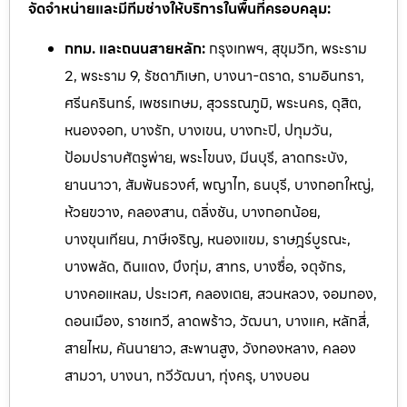
จัดจำหน่ายและมีทีมช่างให้บริการในพื้นที่ครอบคลุม:
กทม. และถนนสายหลัก:
กรุงเทพฯ, สุขุมวิท, พระราม
2, พระราม 9, รัชดาภิเษก, บางนา-ตราด, รามอินทรา,
ศรีนครินทร์, เพชรเกษม, สุวรรณภูมิ, พระนคร, ดุสิต,
หนองจอก, บางรัก, บางเขน, บางกะปิ, ปทุมวัน,
ป้อมปราบศัตรูพ่าย, พระโขนง, มีนบุรี, ลาดกระบัง,
ยานนาวา, สัมพันธวงศ์, พญาไท, ธนบุรี, บางกอกใหญ่,
ห้วยขวาง, คลองสาน, ตลิ่งชัน, บางกอกน้อย,
บางขุนเทียน, ภาษีเจริญ, หนองแขม, ราษฎร์บูรณะ,
บางพลัด, ดินแดง, บึงกุ่ม, สาทร, บางซื่อ, จตุจักร,
บางคอแหลม, ประเวศ, คลองเตย, สวนหลวง, จอมทอง,
ดอนเมือง, ราชเทวี, ลาดพร้าว, วัฒนา, บางแค, หลักสี่,
สายไหม, คันนายาว, สะพานสูง, วังทองหลาง, คลอง
สามวา, บางนา, ทวีวัฒนา, ทุ่งครุ, บางบอน