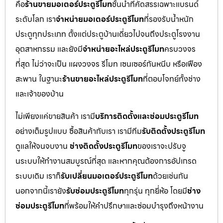
คือ
ร้านขายมอเตอร์ประตูรีโมท
ชั้นนำที่คัดสรรเฉพาะแบรนด์
ระดับโลก เรา
จำหน่ายมอเตอร์ประตูรีโมท
ที่รองรับน้ำหนัก
ประตูทุกประเภท ตั้งแต่ประตูบ้านเดี่ยวไปจนถึงประตูโรงงาน
อุตสาหกรรม และยังมี
จำหน่ายอะไหล่ประตูรีโมท
ครบวงจร
ที่สุด ไม่ว่าจะเป็น แผงวงจร รีโมท เซนเซอร์กันหนีบ หรือเฟือง
สะพาน ในฐานะ
ร้านขายอะไหล่ประตูรีโมท
ที่ตอบโจทย์ทั้งช่าง
และเจ้าของบ้าน
ไม่เพียงแค่ขายสินค้า เรามี
บริการติดตั้งและซ่อมประตูรีโมท
อย่างเต็มรูปแบบ ซื้อสินค้ากับเรา เรามีทีม
รับติดตั้งประตูรีโมท
ดูแลให้จนจบงาน
ช่างติดตั้งประตูรีโมท
ของเราจะปรับจู
นระบบให้ทำงานสมบูรณ์ที่สุด และหากคุณต้องการอัปเกรด
ระบบเดิม เราก็
รับเปลี่ยนมอเตอร์ประตูรีโมท
ด้วยเช่นกัน
นอกจากนี้เรายัง
รับซ่อมประตูรีโมท
ทุกรุ่น ทุกยี่ห้อ โดยมี
ช่าง
ซ่อมประตูรีโมท
ที่พร้อมให้คำปรึกษาและซ่อมบำรุงถึงหน้างาน