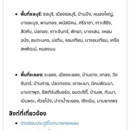
พื้นที่ชลบุรี:
ชลบุรี, เมืองชลบุรี, บ้านบึง, หนองใหญ่,
บางละมุง, พานทอง, พนัสนิคม, ศรีราชา, เกาะสีชัง,
สัตหีบ, บ่อทอง, เกาะจันทร์, พัทยา, บางแสน, แหลม
ฉบัง, อมตะนคร, บ่อวิน, จอมเทียน, นาจอมเทียน, เครือ
สหพัฒน์, หนองมน
พื้นที่ระยอง:
ระย
อง, เมืองระยอง, บ้านฉาง, แกลง, วัง
จันทร์, บ้านค่าย, ปลวกแดง, เ
ขาชะเมา, นิคมพัฒนา,
มาบตาพุด, อีสเทิร์นซีบอร์ด, อมตะซิตี้, บ้านเพ, ท
ับมา,
เนินพระ, ห้วยโป่ง, ปากน้ำระยอง, เชิงเนิน, มาบยางพร
ลิงก์ที่เกี่ยวข้อง
ช่างซ่อมประตูรีโมทบางคอแหลม