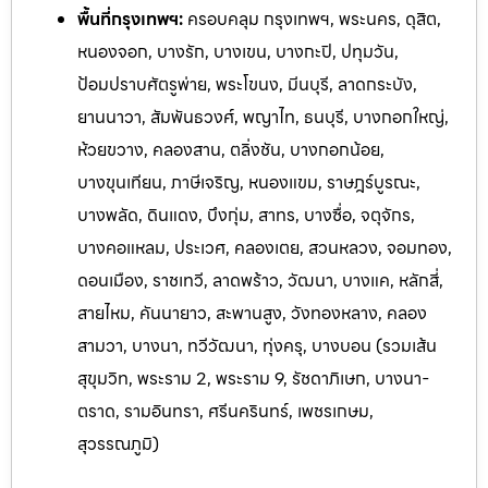
พื้นที่กรุงเทพฯ:
ครอบคลุม กรุงเทพฯ, พระนคร, ดุสิต,
หนองจอก, บางรัก, บางเขน, บางกะปิ, ปทุมวัน,
ป้อมปราบศัตรูพ่าย, พระโขนง, มีนบุรี, ลาดกระบัง,
ยานนาวา, สัมพันธวงศ์, พญาไท, ธนบุรี, บางกอกใหญ่,
ห้วยขวาง, คลองสาน, ตลิ่งชัน, บางกอกน้อย,
บางขุนเทียน, ภาษีเจริญ, หนองแขม, ราษฎร์บูรณะ,
บางพลัด, ดินแดง, บึงกุ่ม, สาทร, บางซื่อ, จตุจักร,
บางคอแหลม, ประเวศ, คลองเตย, สวนหลวง, จอมทอง,
ดอนเมือง, ราชเทวี, ลาดพร้าว, วัฒนา, บางแค, หลักสี่,
สายไหม, คันนายาว, สะพานสูง, วังทองหลาง, คลอง
สามวา, บางนา, ทวีวัฒนา, ทุ่งครุ, บางบอน (รวมเส้น
สุขุมวิท, พระราม 2, พระราม 9, รัชดาภิเษก, บางนา-
ตราด, รามอินทรา, ศรีนครินทร์, เพ
ชรเกษม,
สุวรรณภูมิ)