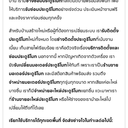
บ้าน เรามี
ช่างซ่อมประตูรีโมท
ที่สแตนด์บายพร้อมลงพื้นที่ เพื่อ
ให้บริการ
รับซ่อมประตูรีโมท
อย่างเร่งด่วน ประเมินหน้างานฟรี
และแจ้งราคาก่อนซ่อมทุกครั้ง
สำหรับบ้านสร้างใหม่หรือผู้ที่ต้องการเปลี่ยนระบบ เรา
รับติดตั้ง
ประตูรีโมท
ใหม่ทั้งหมด โดย
ช่างติดตั้งประตูรีโมท
ที่เน้นงาน
เนี้ยบ เก็บสายไฟเรียบร้อย เราคือตัวจริงเรื่อง
บริการติดตั้งและ
ซ่อมประตูรีโมท
นอกจากนี้ หากปัญหาเกิดจากตัวเครื่อง เรา
ยัง
รับเปลี่ยนมอเตอร์ประตูรีโมท
ให้ทันที เพราะเราเป็น
ร้านขาย
มอเตอร์ประตูรีโมท
และมีสต๊อกสินค้าพร้อมส่ง รวมถึง
จำหน่ายมอเตอร์ประตูรีโมท
ทุกรุ่นทุกขนาด หากเสียแค่อะไหล่
บางชิ้น เราก็มี
จำหน่ายอะไหล่ประตูรีโมท
แยกชิ้น แวะมาหาเรา
ที่
ร้านขายอะไหล่ประตูรีโมท
หรือให้ช่างของเรานำอะไหล่ไป
เปลี่ยนให้ถึงที่ได้เลย
เรียกใช้บริการได้ทุกเขตพื้นที่ จัดส่งช่างไวในทำเลต่อไปนี้: