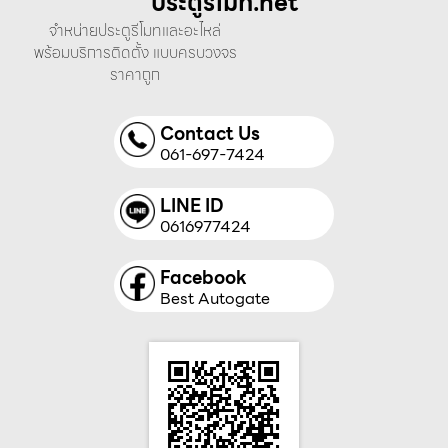
ประตูรีโมท.net
จำหน่ายประตูรีโมทและอะไหล่
พร้อมบริการติดตั้ง แบบครบวงจร
ราคาถูก
Contact Us
061-697-7424
LINE ID
0616977424
Facebook
Best Autogate