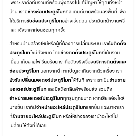
เพราะเราคือทีมงานที่พร้อมพุ่งตรงไปแก้ปัญหาให้คุณถึงหน้า
บ้าน เรามี
ช่างซ่อมประตูรีโมท
ที่สแตนด์บายพร้อมลงพื้นที่ เพื่อ
ให้บริการ
รับซ่อมประตูรีโมท
อย่างเร่งด่วน ประเมินหน้างานฟรี
และแจ้งราคาก่อนซ่อมทุกครั้ง
สำหรับบ้านสร้างใหม่หรือผู้ที่ต้องการเปลี่ยนระบบ เรา
รับติดตั้ง
ประตูรีโมท
ใหม่ทั้งหมด โดย
ช่างติดตั้งประตูรีโมท
ที่เน้นงาน
เนี้ยบ เก็บสายไฟเรียบร้อย เราคือตัวจริงเรื่อง
บริการติดตั้งและ
ซ่อมประตูรีโมท
นอกจากนี้ หากปัญหาเกิดจากตัวเครื่อง เรา
ยัง
รับเปลี่ยนมอเตอร์ประตูรีโมท
ให้ทันที เพราะเราเป็น
ร้านขาย
มอเตอร์ประตูรีโมท
และมีสต๊อกสินค้าพร้อมส่ง รวมถึง
จำหน่ายมอเตอร์ประตูรีโมท
ทุกรุ่นทุกขนาด หากเสียแค่อะไหล่
บางชิ้น เราก็มี
จำหน่ายอะไหล่ประตูรีโมท
แยกชิ้น แวะมาหาเรา
ที่
ร้านขายอะไหล่ประตูรีโมท
หรือให้ช่างของเรานำอะไหล่ไป
เปลี่ยนให้ถึงที่ได้เลย