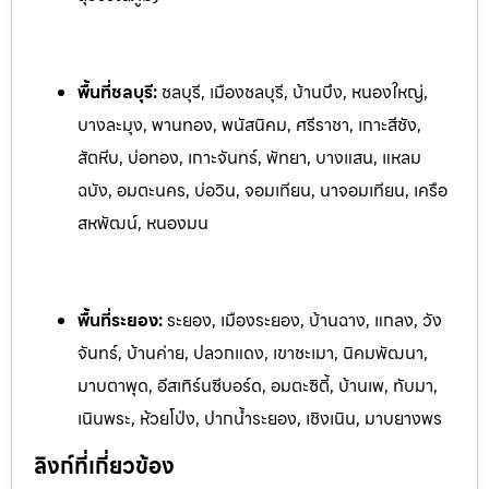
พื้นที่ชลบุรี:
ชลบุรี, เมืองชลบุรี, บ้านบึง, หนองใหญ่,
บางละมุง, พานทอง, พนัสนิคม, ศรีราชา, เกาะสีชัง,
สัตหีบ, บ่อทอง, เกาะจันทร์, พัทยา, บางแสน, แหลม
ฉบัง, อมตะนคร, บ่อวิน, จอมเทียน, นาจอมเทียน, เครือ
สหพัฒน์, หนองมน
พื้นที่ระยอง:
ระย
อง, เมืองระยอง, บ้านฉาง, แกลง, วัง
จันทร์, บ้านค่าย, ปลวกแดง, เ
ขาชะเมา, นิคมพัฒนา,
มาบตาพุด, อีสเทิร์นซีบอร์ด, อมตะซิตี้, บ้านเพ, ท
ับมา,
เนินพระ, ห้วยโป่ง, ปากน้ำระยอง, เชิงเนิน, มาบยางพร
ลิงก์ที่เกี่ยวข้อง