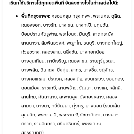
เรียกใช้บริการได้ทุกเขตพื้นที่ จัดส่งช่างไวในทำเลต่อไปนี้:
พื้นที่กรุงเทพฯ:
ครอบคลุม กรุงเทพฯ, พระนคร, ดุสิต,
หนองจอก, บางรัก, บางเขน, บางกะปิ, ปทุมวัน,
ป้อมปราบศัตรูพ่าย, พระโขนง, มีนบุรี, ลาดกระบัง,
ยานนาวา, สัมพันธวงศ์, พญาไท, ธนบุรี, บางกอกใหญ่,
ห้วยขวาง, คลองสาน, ตลิ่งชัน, บางกอกน้อย,
บางขุนเทียน, ภาษีเจริญ, หนองแขม, ราษฎร์บูรณะ,
บางพลัด, ดินแดง, บึงกุ่ม, สาทร, บางซื่อ, จตุจักร,
บางคอแหลม, ประเวศ, คลองเตย, สวนหลวง, จอมทอง,
ดอนเมือง, ราชเทวี, ลาดพร้าว, วัฒนา, บางแค, หลักสี่,
สายไหม, คันนายาว, สะพานสูง, วังทองหลาง, คลอง
สามวา, บางนา, ทวีวัฒนา, ทุ่งครุ, บางบอน (รวมเส้น
สุขุมวิท, พระราม 2, พระราม 9, รัชดาภิเษก, บางนา-
ตราด, รามอินทรา, ศรีนครินทร์, เพ
ชรเกษม,
สุวรรณภูมิ)