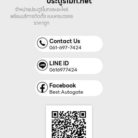
ประตูรีโมท.net
จำหน่ายประตูรีโมทและอะไหล่
พร้อมบริการติดตั้ง แบบครบวงจร
ราคาถูก
Contact Us
061-697-7424
LINE ID
0616977424
Facebook
Best Autogate