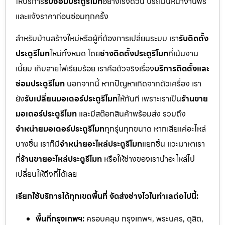
ให้บริการ
รับซ่อมประตูรีโมท
อย่างเร่งด่วน ประเมินหน้างานฟรี
และแจ้งราคาก่อนซ่อมทุกครั้ง
สำหรับบ้านสร้างใหม่หรือผู้ที่ต้องการเปลี่ยนระบบ เรา
รับติดตั้ง
ประตูรีโมท
ใหม่ทั้งหมด โดย
ช่างติดตั้งประตูรีโมท
ที่เน้นงาน
เนี้ยบ เก็บสายไฟเรียบร้อย เราคือตัวจริงเรื่อง
บริการติดตั้งและ
ซ่อมประตูรีโมท
นอกจากนี้ หากปัญหาเกิดจากตัวเครื่อง เรา
ยัง
รับเปลี่ยนมอเตอร์ประตูรีโมท
ให้ทันที เพราะเราเป็น
ร้านขาย
มอเตอร์ประตูรีโมท
และมีสต๊อกสินค้าพร้อมส่ง รวมถึง
จำหน่ายมอเตอร์ประตูรีโมท
ทุกรุ่นทุกขนาด หากเสียแค่อะไหล่
บางชิ้น เราก็มี
จำหน่ายอะไหล่ประตูรีโมท
แยกชิ้น แวะมาหาเรา
ที่
ร้านขายอะไหล่ประตูรีโมท
หรือให้ช่างของเรานำอะไหล่ไป
เปลี่ยนให้ถึงที่ได้เลย
เรียกใช้บริการได้ทุกเขตพื้นที่ จัดส่งช่างไวในทำเลต่อไปนี้:
พื้นที่กรุงเทพฯ:
ครอบคลุม กรุงเทพฯ, พระนคร, ดุสิต,