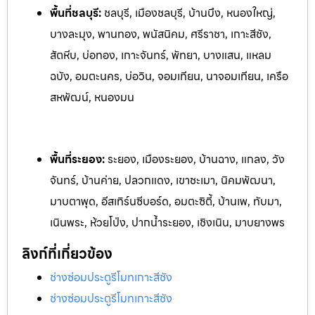
พื้นที่ชลบุรี:
ชลบุรี, เมืองชลบุรี, บ้านบึง, หนองใหญ่,
บางละมุง, พานทอง, พนัสนิคม, ศรีราชา, เกาะสีชัง,
สัตหีบ, บ่อทอง, เกาะจันทร์, พัทยา, บางแสน, แหลม
ฉบัง, อมตะนคร, บ่อวิน, จอมเทียน, นาจอมเทียน, เครือ
สหพัฒน์, หนองมน
พื้นที่ระยอง:
ระย
อง, เมืองระยอง, บ้านฉาง, แกลง, วัง
จันทร์, บ้านค่าย, ปลวกแดง, เ
ขาชะเมา, นิคมพัฒนา,
มาบตาพุด, อีสเทิร์นซีบอร์ด, อมตะซิตี้, บ้านเพ, ท
ับมา,
เนินพระ, ห้วยโป่ง, ปากน้ำระยอง, เชิงเนิน, มาบยางพร
ลิงก์ที่เกี่ยวข้อง
ช่างซ่อมประตูรีโมทเกาะสีชัง
ช่างซ่อมประตูรีโมทเกาะสีชัง