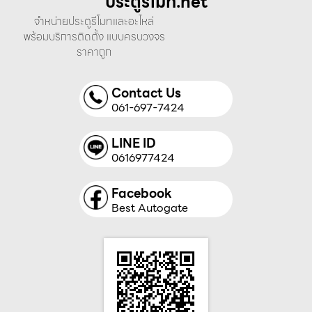
ประตูรีโมท.net
จำหน่ายประตูรีโมทและอะไหล่
พร้อมบริการติดตั้ง แบบครบวงจร
ราคาถูก
Contact Us
061-697-7424
LINE ID
0616977424
Facebook
Best Autogate