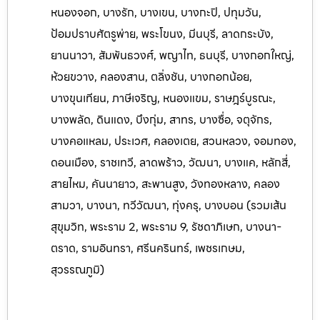
หนองจอก, บางรัก, บางเขน, บางกะปิ, ปทุมวัน,
ป้อมปราบศัตรูพ่าย, พระโขนง, มีนบุรี, ลาดกระบัง,
ยานนาวา, สัมพันธวงศ์, พญาไท, ธนบุรี, บางกอกใหญ่,
ห้วยขวาง, คลองสาน, ตลิ่งชัน, บางกอกน้อย,
บางขุนเทียน, ภาษีเจริญ, หนองแขม, ราษฎร์บูรณะ,
บางพลัด, ดินแดง, บึงกุ่ม, สาทร, บางซื่อ, จตุจักร,
บางคอแหลม, ประเวศ, คลองเตย, สวนหลวง, จอมทอง,
ดอนเมือง, ราชเทวี, ลาดพร้าว, วัฒนา, บางแค, หลักสี่,
สายไหม, คันนายาว, สะพานสูง, วังทองหลาง, คลอง
สามวา, บางนา, ทวีวัฒนา, ทุ่งครุ, บางบอน (รวมเส้น
สุขุมวิท, พระราม 2, พระราม 9, รัชดาภิเษก, บางนา-
ตราด, รามอินทรา, ศรีนครินทร์, เพ
ชรเกษม,
สุวรรณภูมิ)