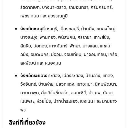
รัชดาภิเษก, บางนา-ตราด, รามอิ
นทรา, ศรีนครินทร์,
เพชรเกษม และ สุวรรณภูมิ
จังหวัดชลบุรี:
ชลบุรี, เมืองชลบุรี, บ้านบึง, หนองใหญ่,
บางละมุง, พานทอง, พนัสนิคม, ศรีราชา, เกาะสีชัง,
สัตหีบ, บ่อทอง, เกาะจันทร์, พัทยา, บางแสน, แหลม
ฉบัง, อมตะนคร, บ่อวิน, จอมเทียน, นาจอมเทียน, เครือ
สหพัฒน์ และ หนองมน
จังหวัดระยอง:
ระยอง, เมืองระยอง, บ้านฉาง, แกลง,
วังจันทร
์, บ้านค่าย, ปลวกแดง, เขาชะเมา, นิคมพัฒนา,
มาบตาพุด, อีสเทิร์นซีบอร์ด,
อมตะซิตี้, บ้านเพ, ทับมา,
เนินพระ, ห้วยโป่ง, ปากน้ำระยอง, เชิงเ
นิน และ ม
าบยาง
พร
ลิงก์ที่เกี่ยวข้อง