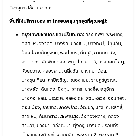
มีอายุการใช้งานยาวนาน
พื้นที่ให้บริการของเรา (ครอบคลุมทุกจุดที่คุณอยู่):
กรุงเทพมหานคร และปริมณฑล:
กรุงเทพฯ, พระนคร,
ดุสิต, หนองจอก, บางรัก, บางเขน, บางกะปิ, ปทุมวัน,
ป้อมปราบศัตรูพ่าย, พระโขนง, มีนบุรี, ลาดกระบัง,
ยานนาวา, สัมพันธวงศ์, พญาไท, ธนบุรี, บางกอกใหญ่,
ห้วยขวาง, คลองสาน, ตลิ่งชัน, บางกอกน้อย,
บางขุนเทียน, ภาษีเจริญ, หนองแขม, ราษฎร์บูรณะ,
บางพลัด, ดินแดง, บึงกุ่ม, สาทร, บางซื่อ, จตุจักร,
บางคอแหลม, ประเวศ, คลองเตย, สวนหลวง, จอมทอง,
ดอนเมือง, ราชเทวี, ลาดพร้าว, วัฒนา, บางแค, หลักสี่,
สายไหม, คันนายาว, สะพานสูง, วังทองหลาง, คลอง
สามวา, บางนา, ทวีวัฒนา, ทุ่งครุ, บางบอน รวมถึง
ทำเลเศรษฐกิจอย่าง สุขุมวิท, พระราม 2, พระราม 9,