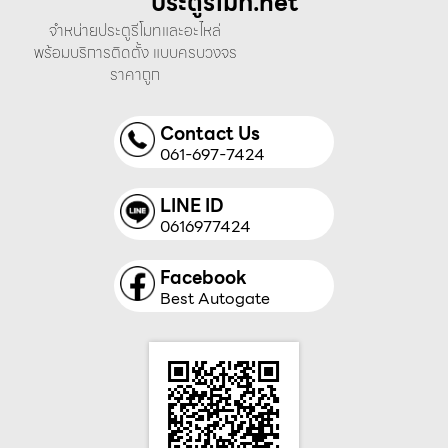
ประตูรีโมท.net
จำหน่ายประตูรีโมทและอะไหล่
พร้อมบริการติดตั้ง แบบครบวงจร
ราคาถูก
Contact Us
061-697-7424
LINE ID
0616977424
Facebook
Best Autogate