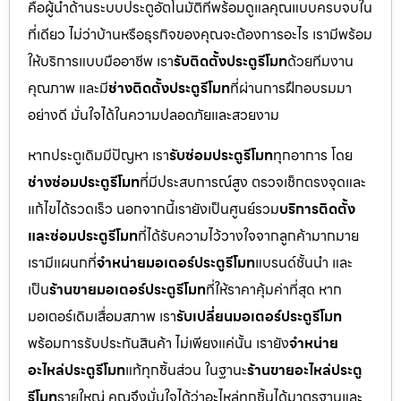
คือผู้นำด้านระบบประตูอัตโนมัติที่พร้อมดูแลคุณแบบครบจบใน
ที่เดียว ไม่ว่าบ้านหรือธุรกิจของคุณจะต้องการอะไร เรามีพร้อม
ให้บริการแบบมืออาชีพ เรา
รับติดตั้งประตูรีโมท
ด้วยทีมงาน
คุณภาพ และมี
ช่างติดตั้งประตูรีโมท
ที่ผ่านการฝึกอบรมมา
อย่างดี มั่นใจได้ในความปลอดภัยและสวยงาม
หากประตูเดิมมีปัญหา เรา
รับซ่อมประตูรีโมท
ทุกอาการ โดย
ช่างซ่อมประตูรีโมท
ที่มีประสบการณ์สูง ตรวจเช็กตรงจุดและ
แก้ไขได้รวดเร็ว นอกจากนี้เรายังเป็นศูนย์รวม
บริการติดตั้ง
และซ่อมประตูรีโมท
ที่ได้รับความไว้วางใจจากลูกค้ามากมาย
เรามีแผนกที่
จำหน่ายมอเตอร์ประตูรีโมท
แบรนด์ชั้นนำ และ
เป็น
ร้านขายมอเตอร์ประตูรีโมท
ที่ให้ราคาคุ้มค่าที่สุด หาก
มอเตอร์เดิมเสื่อมสภาพ เรา
รับเปลี่ยนมอเตอร์ประตูรีโมท
พร้อมการรับประกันสินค้า ไม่เพียงแค่นั้น เรายัง
จำหน่าย
อะไหล่ประตูรีโมท
แท้ทุกชิ้นส่วน ในฐานะ
ร้านขายอะไหล่ประตู
รีโมท
รายใหญ่ คุณจึงมั่นใจได้ว่าอะไหล่ทุกชิ้นได้มาตรฐานและ