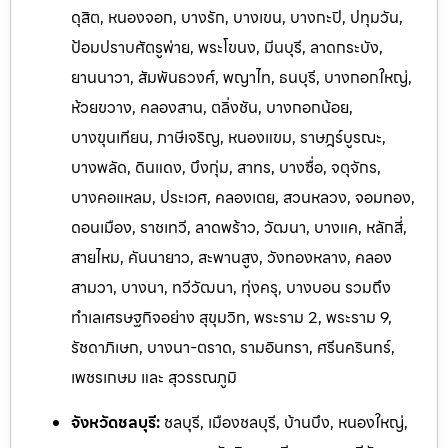
ดุสิต, หนองจอก, บางรัก, บางเขน, บางกะปิ, ปทุมวัน,
ป้อมปราบศัตรูพ่าย, พระโขนง, มีนบุรี, ลาดกระบัง,
ยานนาวา, สัมพันธวงศ์, พญาไท, ธนบุรี, บางกอกใหญ่,
ห้วยขวาง, คลองสาน, ตลิ่งชัน, บางกอกน้อย,
บางขุนเทียน, ภาษีเจริญ, หนองแขม, ราษฎร์บูรณะ,
บางพลัด, ดินแดง, บึงกุ่ม, สาทร, บางซื่อ, จตุจักร,
บางคอแหลม, ประเวศ, คลองเตย, สวนหลวง, จอมทอง,
ดอนเมือง, ราชเทวี, ลาดพร้าว, วัฒนา, บางแค, หลักสี่,
สายไหม, คันนายาว, สะพานสูง, วังทองหลาง, คลอง
สามวา, บางนา, ทวีวัฒนา, ทุ่งครุ, บางบอน รวมถึง
ทำเลเศรษฐกิจอย่าง สุขุมวิท, พระราม 2, พระราม 9,
รัชดาภิเษก, บางนา-ตราด, รามอิ
นทรา, ศรีนครินทร์,
เพชรเกษม และ สุวรรณภูมิ
จังหวัดชลบุรี:
ชลบุรี, เมืองชลบุรี, บ้านบึง, หนองใหญ่,