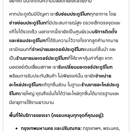
อย่างดี มั่นใจได้ในความปลอดภัยและสวยงาม
หากประตูเดิมมีปัญหา เรา
รับซ่อมประตูรีโมท
ทุกอาการ โดย
ช่างซ่อมประตูรีโมท
ที่มีประสบการณ์สูง ตรวจเช็กตรงจุดและ
แก้ไขได้รวดเร็ว นอกจากนี้เรายังเป็นศูนย์รวม
บริการติดตั้ง
และซ่อมประตูรีโมท
ที่ได้รับความไว้วางใจจากลูกค้ามากมาย
เรามีแผนกที่
จำหน่ายมอเตอร์ประตูรีโมท
แบรนด์ชั้นนำ และ
เป็น
ร้านขายมอเตอร์ประตูรีโมท
ที่ให้ราคาคุ้มค่าที่สุด หาก
มอเตอร์เดิมเสื่อมสภาพ เรา
รับเปลี่ยนมอเตอร์ประตูรีโมท
พร้อมการรับประกันสินค้า ไม่เพียงแค่นั้น เรายัง
จำหน่าย
อะไหล่ประตูรีโมท
แท้ทุกชิ้นส่วน ในฐานะ
ร้านขายอะไหล่ประตู
รีโมท
รายใหญ่ คุณจึงมั่นใจได้ว่าอะไหล่ทุกชิ้นได้มาตรฐานและ
มีอายุการใช้งานยาวนาน
พื้นที่ให้บริการของเรา (ครอบคลุมทุกจุดที่คุณอยู่):
กรุงเทพมหานคร และปริมณฑล:
กรุงเทพฯ, พระนคร,