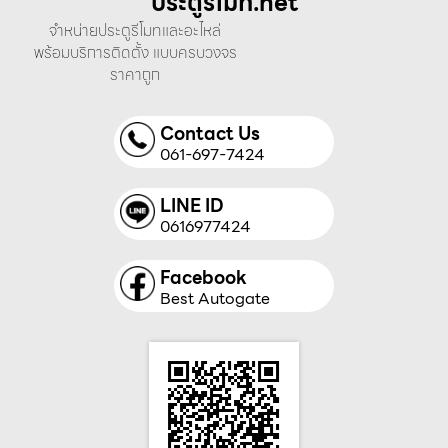
ประตูรีโมท.net
จำหน่ายประตูรีโมทและอะไหล่
พร้อมบริการติดตั้ง แบบครบวงจร
ราคาถูก
Contact Us
061-697-7424
LINE ID
0616977424
Facebook
Best Autogate