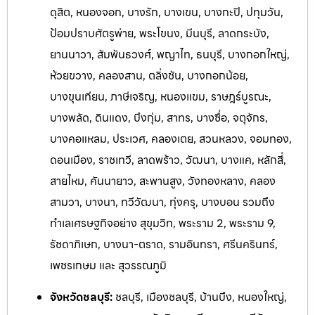
ดุสิต, หนองจอก, บางรัก, บางเขน, บางกะปิ, ปทุมวัน,
ป้อมปราบศัตรูพ่าย, พระโขนง, มีนบุรี, ลาดกระบัง,
ยานนาวา, สัมพันธวงศ์, พญาไท, ธนบุรี, บางกอกใหญ่,
ห้วยขวาง, คลองสาน, ตลิ่งชัน, บางกอกน้อย,
บางขุนเทียน, ภาษีเจริญ, หนองแขม, ราษฎร์บูรณะ,
บางพลัด, ดินแดง, บึงกุ่ม, สาทร, บางซื่อ, จตุจักร,
บางคอแหลม, ประเวศ, คลองเตย, สวนหลวง, จอมทอง,
ดอนเมือง, ราชเทวี, ลาดพร้าว, วัฒนา, บางแค, หลักสี่,
สายไหม, คันนายาว, สะพานสูง, วังทองหลาง, คลอง
สามวา, บางนา, ทวีวัฒนา, ทุ่งครุ, บางบอน รวมถึง
ทำเลเศรษฐกิจอย่าง สุขุมวิท, พระราม 2, พระราม 9,
รัชดาภิเษก, บางนา-ตราด, รามอิ
นทรา, ศรีนครินทร์,
เพชรเกษม และ สุวรรณภูมิ
จังหวัดชลบุรี:
ชลบุรี, เมืองชลบุรี, บ้านบึง, หนองใหญ่,