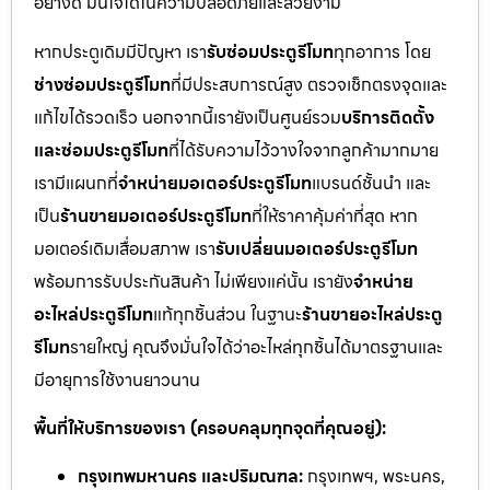
อย่างดี มั่นใจได้ในความปลอดภัยและสวยงาม
หากประตูเดิมมีปัญหา เรา
รับซ่อมประตูรีโมท
ทุกอาการ โดย
ช่างซ่อมประตูรีโมท
ที่มีประสบการณ์สูง ตรวจเช็กตรงจุดและ
แก้ไขได้รวดเร็ว นอกจากนี้เรายังเป็นศูนย์รวม
บริการติดตั้ง
และซ่อมประตูรีโมท
ที่ได้รับความไว้วางใจจากลูกค้ามากมาย
เรามีแผนกที่
จำหน่ายมอเตอร์ประตูรีโมท
แบรนด์ชั้นนำ และ
เป็น
ร้านขายมอเตอร์ประตูรีโมท
ที่ให้ราคาคุ้มค่าที่สุด หาก
มอเตอร์เดิมเสื่อมสภาพ เรา
รับเปลี่ยนมอเตอร์ประตูรีโมท
พร้อมการรับประกันสินค้า ไม่เพียงแค่นั้น เรายัง
จำหน่าย
อะไหล่ประตูรีโมท
แท้ทุกชิ้นส่วน ในฐานะ
ร้านขายอะไหล่ประตู
รีโมท
รายใหญ่ คุณจึงมั่นใจได้ว่าอะไหล่ทุกชิ้นได้มาตรฐานและ
มีอายุการใช้งานยาวนาน
พื้นที่ให้บริการของเรา (ครอบคลุมทุกจุดที่คุณอยู่):
กรุงเทพมหานคร และปริมณฑล:
กรุงเทพฯ, พระนคร,