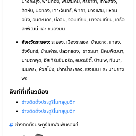
บางละมุง, พานทอง, พนัสนิคม, ศรีราชา, เกาะสีชัง,
สัตหีบ, บ่อทอง, เกาะจันทร์, พัทยา, บางแสน, แหลม
ฉบัง, อมตะนคร, บ่อวิน, จอมเทียน, นาจอมเทียน, เครือ
สหพัฒน์ และ หนองมน
จังหวัดระยอง:
ระยอง, เมืองระยอง, บ้านฉาง, แกลง,
วังจันทร
์, บ้านค่าย, ปลวกแดง, เขาชะเมา, นิคมพัฒนา,
มาบตาพุด, อีสเทิร์นซีบอร์ด,
อมตะซิตี้, บ้านเพ, ทับมา,
เนินพระ, ห้วยโป่ง, ปากน้ำระยอง, เชิงเ
นิน และ ม
าบยาง
พร
ลิงก์ที่เกี่ยวข้อง
ช่างติดตั้งประตูรีโมทสุขุมวิท
ช่างติดตั้งประตูรีโมทสุขุมวิท
ช่างติดตั้งประตูรีโมทสัมพันธวงศ์