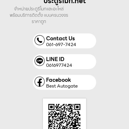
ประตูรีโมท.net
จำหน่ายประตูรีโมทและอะไหล่
พร้อมบริการติดตั้ง แบบครบวงจร
ราคาถูก
Contact Us
061-697-7424
LINE ID
0616977424
Facebook
Best Autogate