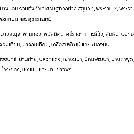
 บางบอน รวมถึงทำเลเศรษฐกิจอย่าง สุขุมวิท, พระราม 2, พระราม
เพชรเกษม และ สุวรรณภูมิ
, บางละมุง, พานทอง, พนัสนิคม, ศรีราชา, เกาะสีชัง, สัตหีบ, บ่อทอ
, จอมเทียน, นาจอมเทียน, เครือสหพัฒน์ และ หนองมน
วังจันทร
์, บ้านค่าย, ปลวกแดง, เขาชะเมา, นิคมพัฒนา, มาบตาพุด, อ
กน้ำระยอง, เชิงเ
นิน และ ม
าบยางพร