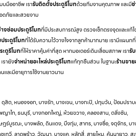
บบมืออาชีพ เรา
รับติดตั้งประตูรีโมท
ด้วยทีมงานคุณภาพ และมี
ช
ปลอดภัยและสวยงาม
่างซ่อมประตูรีโมท
ที่มีประสบการณ์สูง ตรวจเช็กตรงจุดและแก้ไข
มประตูรีโมท
ที่ได้รับความไว้วางใจจากลูกค้ามากมาย เรามีแผนกที่
ระตูรีโมท
ที่ให้ราคาคุ้มค่าที่สุด หากมอเตอร์เดิมเสื่อมสภาพ เรา
รับ
 เรายัง
จำหน่ายอะไหล่ประตูรีโมท
แท้ทุกชิ้นส่วน ในฐานะ
ร้านขาย
รฐานและมีอายุการใช้งานยาวนาน
ดุสิต, หนองจอก, บางรัก, บางเขน, บางกะปิ, ปทุมวัน, ป้อมปราบศ
 พญาไท, ธนบุรี, บางกอกใหญ่, ห้วยขวาง, คลองสาน, ตลิ่งชัน,
ร์บูรณะ, บางพลัด, ดินแดง, บึงกุ่ม, สาทร, บางซื่อ, จตุจักร, 
ทวี, ลาดพร้าว, วัฒนา, บางแค, หลักสี่, สายไหม, คันนายาว, สะ