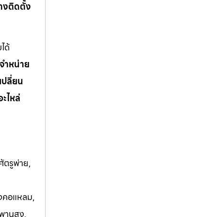
่างติดตั้ง
ได้
จำหน่าย
เปลี่ยน
อะไหล่
ัตรูพ่าย,
บางคอแหลม,
พานสูง,