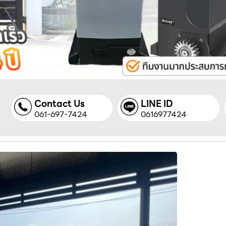
Contact Us
LINE ID
061-697-7424
0616977424