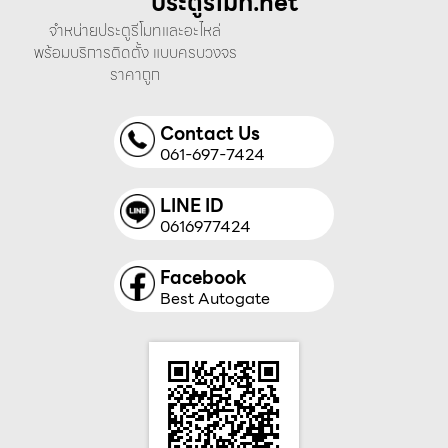
ประตูรีโมท.net
จำหน่ายประตูรีโมทและอะไหล่
พร้อมบริการติดตั้ง แบบครบวงจร
ราคาถูก
Contact Us
061-697-7424
LINE ID
0616977424
Facebook
Best Autogate