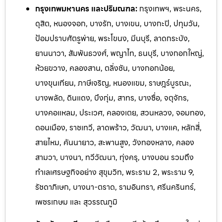
กรุงเทพมหานคร และปริมณฑล:
กรุงเทพฯ, พระนคร,
ดุสิต, หนองจอก, บางรัก, บางเขน, บางกะปิ, ปทุมวัน,
ป้อมปราบศัตรูพ่าย, พระโขนง, มีนบุรี, ลาดกระบัง,
ยานนาวา, สัมพันธวงศ์, พญาไท, ธนบุรี, บางกอกใหญ่,
ห้วยขวาง, คลองสาน, ตลิ่งชัน, บางกอกน้อย,
บางขุนเทียน, ภาษีเจริญ, หนองแขม, ราษฎร์บูรณะ,
บางพลัด, ดินแดง, บึงกุ่ม, สาทร, บางซื่อ, จตุจักร,
บางคอแหลม, ประเวศ, คลองเตย, สวนหลวง, จอมทอง,
ดอนเมือง, ราชเทวี, ลาดพร้าว, วัฒนา, บางแค, หลักสี่,
สายไหม, คันนายาว, สะพานสูง, วังทองหลาง, คลอง
สามวา, บางนา, ทวีวัฒนา, ทุ่งครุ, บางบอน รวมถึง
ทำเลเศรษฐกิจอย่าง สุขุมวิท, พระราม 2, พระราม 9,
รัชดาภิเษก, บางนา-ตราด, รามอิ
นทรา, ศรีนครินทร์,
เพชรเกษม และ สุวรรณภูมิ