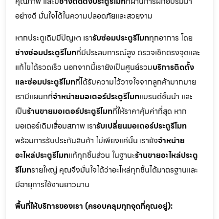
คุณภาพ และมี
ช่างติดตั้งประตูรีโมท
ที่ผ่านการฝึกอบรมมา
อย่างดี มั่นใจได้ในความปลอดภัยและสวยงาม
หากประตูเดิมมีปัญหา เรา
รับซ่อมประตูรีโมท
ทุกอาการ โดย
ช่างซ่อมประตูรีโมท
ที่มีประสบการณ์สูง ตรวจเช็กตรงจุดและ
แก้ไขได้รวดเร็ว นอกจากนี้เรายังเป็นศูนย์รวม
บริการติดตั้ง
และซ่อมประตูรีโมท
ที่ได้รับความไว้วางใจจากลูกค้ามากมาย
เรามีแผนกที่
จำหน่ายมอเตอร์ประตูรีโมท
แบรนด์ชั้นนำ และ
เป็น
ร้านขายมอเตอร์ประตูรีโมท
ที่ให้ราคาคุ้มค่าที่สุด หาก
มอเตอร์เดิมเสื่อมสภาพ เรา
รับเปลี่ยนมอเตอร์ประตูรีโมท
พร้อมการรับประกันสินค้า ไม่เพียงแค่นั้น เรายัง
จำหน่าย
อะไหล่ประตูรีโมท
แท้ทุกชิ้นส่วน ในฐานะ
ร้านขายอะไหล่ประตู
รีโมท
รายใหญ่ คุณจึงมั่นใจได้ว่าอะไหล่ทุกชิ้นได้มาตรฐานและ
มีอายุการใช้งานยาวนาน
พื้นที่ให้บริการของเรา (ครอบคลุมทุกจุดที่คุณอยู่):