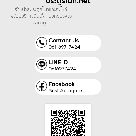
ประตูรีโมท.net
จำหน่ายประตูรีโมทและอะไหล่
พร้อมบริการติดตั้ง แบบครบวงจร
ราคาถูก
Contact Us
061-697-7424
LINE ID
0616977424
Facebook
Best Autogate