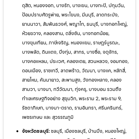
ดุสิต, หนองจอก, บางรัก, บางเขน, บางกะปิ, ปทุมวัน,
ป้อมปราบศัตรูพ่าย, พระโขนง, มีนบุรี, ลาดกระบัง,
ยานนาวา, สัมพันธวงศ์, พญาไท, ธนบุรี, บางกอกใหญ่,
ห้วยขวาง, คลองสาน, ตลิ่งชัน, บางกอกน้อย,
บางขุนเทียน, ภาษีเจริญ, หนองแขม, ราษฎร์บูรณะ,
บางพลัด, ดินแดง, บึงกุ่ม, สาทร, บางซื่อ, จตุจักร,
บางคอแหลม, ประเวศ, คลองเตย, สวนหลวง, จอมทอง,
ดอนเมือง, ราชเทวี, ลาดพร้าว, วัฒนา, บางแค, หลักสี่,
สายไหม, คันนายาว, สะพานสูง, วังทองหลาง, คลอง
สามวา, บางนา, ทวีวัฒนา, ทุ่งครุ, บางบอน รวมถึง
ทำเลเศรษฐกิจอย่าง สุขุมวิท, พระราม 2, พระราม 9,
รัชดาภิเษก, บางนา-ตราด, รามอิ
นทรา, ศรีนครินทร์,
เพชรเกษม และ สุวรรณภูมิ
จังหวัดชลบุรี:
ชลบุรี, เมืองชลบุรี, บ้านบึง, หนองใหญ่,