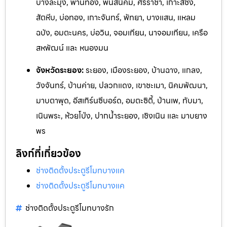
บางละมุง, พานทอง, พนัสนิคม, ศรีราชา, เกาะสีชัง,
สัตหีบ, บ่อทอง, เกาะจันทร์, พัทยา, บางแสน, แหลม
ฉบัง, อมตะนคร, บ่อวิน, จอมเทียน, นาจอมเทียน, เครือ
สหพัฒน์ และ หนองมน
จังหวัดระยอง:
ระยอง, เมืองระยอง, บ้านฉาง, แกลง,
วังจันทร
์, บ้านค่าย, ปลวกแดง, เขาชะเมา, นิคมพัฒนา,
มาบตาพุด, อีสเทิร์นซีบอร์ด,
อมตะซิตี้, บ้านเพ, ทับมา,
เนินพระ, ห้วยโป่ง, ปากน้ำระยอง, เชิงเ
นิน และ ม
าบยาง
พร
ลิงก์ที่เกี่ยวข้อง
ช่างติดตั้งประตูรีโมทบางแค
ช่างติดตั้งประตูรีโมทบางแค
ช่างติดตั้งประตูรีโมทบางรัก