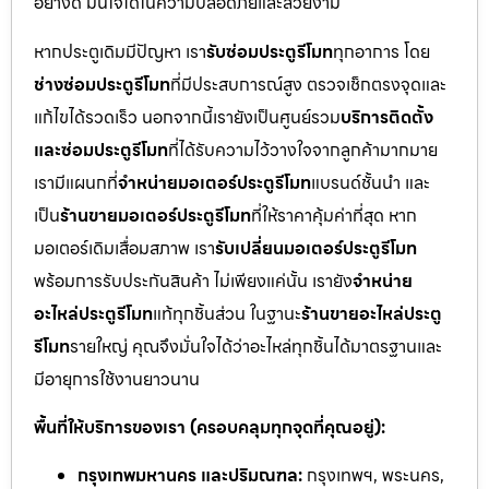
อย่างดี มั่นใจได้ในความปลอดภัยและสวยงาม
หากประตูเดิมมีปัญหา เรา
รับซ่อมประตูรีโมท
ทุกอาการ โดย
ช่างซ่อมประตูรีโมท
ที่มีประสบการณ์สูง ตรวจเช็กตรงจุดและ
แก้ไขได้รวดเร็ว นอกจากนี้เรายังเป็นศูนย์รวม
บริการติดตั้ง
และซ่อมประตูรีโมท
ที่ได้รับความไว้วางใจจากลูกค้ามากมาย
เรามีแผนกที่
จำหน่ายมอเตอร์ประตูรีโมท
แบรนด์ชั้นนำ และ
เป็น
ร้านขายมอเตอร์ประตูรีโมท
ที่ให้ราคาคุ้มค่าที่สุด หาก
มอเตอร์เดิมเสื่อมสภาพ เรา
รับเปลี่ยนมอเตอร์ประตูรีโมท
พร้อมการรับประกันสินค้า ไม่เพียงแค่นั้น เรายัง
จำหน่าย
อะไหล่ประตูรีโมท
แท้ทุกชิ้นส่วน ในฐานะ
ร้านขายอะไหล่ประตู
รีโมท
รายใหญ่ คุณจึงมั่นใจได้ว่าอะไหล่ทุกชิ้นได้มาตรฐานและ
มีอายุการใช้งานยาวนาน
พื้นที่ให้บริการของเรา (ครอบคลุมทุกจุดที่คุณอยู่):
กรุงเทพมหานคร และปริมณฑล:
กรุงเทพฯ, พระนคร,