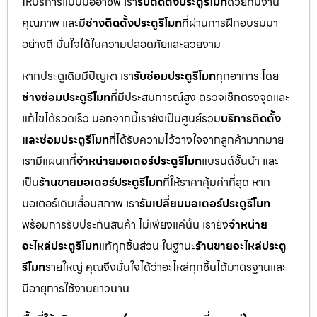
ให้บริการแบบมืออาชีพ เรา
รับติดตั้งประตูรีโมท
ด้วยทีมงาน
คุณภาพ และมี
ช่างติดตั้งประตูรีโมท
ที่ผ่านการฝึกอบรมมา
อย่างดี มั่นใจได้ในความปลอดภัยและสวยงาม
หากประตูเดิมมีปัญหา เรา
รับซ่อมประตูรีโมท
ทุกอาการ โดย
ช่างซ่อมประตูรีโมท
ที่มีประสบการณ์สูง ตรวจเช็กตรงจุดและ
แก้ไขได้รวดเร็ว นอกจากนี้เรายังเป็นศูนย์รวม
บริการติดตั้ง
และซ่อมประตูรีโมท
ที่ได้รับความไว้วางใจจากลูกค้ามากมาย
เรามีแผนกที่
จำหน่ายมอเตอร์ประตูรีโมท
แบรนด์ชั้นนำ และ
เป็น
ร้านขายมอเตอร์ประตูรีโมท
ที่ให้ราคาคุ้มค่าที่สุด หาก
มอเตอร์เดิมเสื่อมสภาพ เรา
รับเปลี่ยนมอเตอร์ประตูรีโมท
พร้อมการรับประกันสินค้า ไม่เพียงแค่นั้น เรายัง
จำหน่าย
อะไหล่ประตูรีโมท
แท้ทุกชิ้นส่วน ในฐานะ
ร้านขายอะไหล่ประตู
รีโมท
รายใหญ่ คุณจึงมั่นใจได้ว่าอะไหล่ทุกชิ้นได้มาตรฐานและ
มีอายุการใช้งานยาวนาน