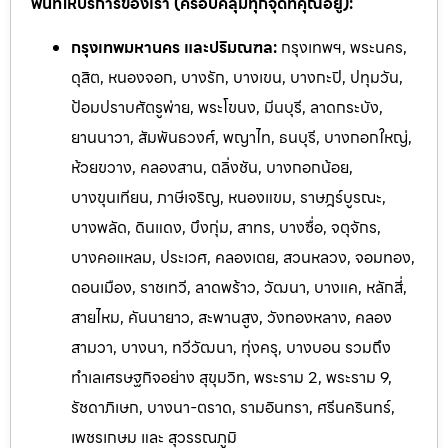
พื้นที่ให้บริการของเรา (ครอบคลุมทุกจุดที่คุณอยู่):
กรุงเทพมหานคร และปริมณฑล:
กรุงเทพฯ, พระนคร,
ดุสิต, หนองจอก, บางรัก, บางเขน, บางกะปิ, ปทุมวัน,
ป้อมปราบศัตรูพ่าย, พระโขนง, มีนบุรี, ลาดกระบัง,
ยานนาวา, สัมพันธวงศ์, พญาไท, ธนบุรี, บางกอกใหญ่,
ห้วยขวาง, คลองสาน, ตลิ่งชัน, บางกอกน้อย,
บางขุนเทียน, ภาษีเจริญ, หนองแขม, ราษฎร์บูรณะ,
บางพลัด, ดินแดง, บึงกุ่ม, สาทร, บางซื่อ, จตุจักร,
บางคอแหลม, ประเวศ, คลองเตย, สวนหลวง, จอมทอง,
ดอนเมือง, ราชเทวี, ลาดพร้าว, วัฒนา, บางแค, หลักสี่,
สายไหม, คันนายาว, สะพานสูง, วังทองหลาง, คลอง
สามวา, บางนา, ทวีวัฒนา, ทุ่งครุ, บางบอน รวมถึง
ทำเลเศรษฐกิจอย่าง สุขุมวิท, พระราม 2, พระราม 9,
รัชดาภิเษก, บางนา-ตราด, รามอิ
นทรา, ศรีนครินทร์,
เพชรเกษม และ สุวรรณภูมิ