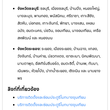
จังหวัดชลบุรี:
ชลบุรี, เมืองชลบุรี, บ้านบึง, หนองใหญ่,
บางละมุง, พานทอง, พนัสนิคม, ศรีราชา, เกาะสีชัง,
สัตหีบ, บ่อทอง, เกาะจันทร์, พัทยา, บางแสน, แหลม
ฉบัง, อมตะนคร, บ่อวิน, จอมเทียน, นาจอมเทียน, เครือ
สหพัฒน์ และ หนองมน
จังหวัดระยอง:
ระยอง, เมืองระยอง, บ้านฉาง, แกลง,
วังจันทร
์, บ้านค่าย, ปลวกแดง, เขาชะเมา, นิคมพัฒนา,
มาบตาพุด, อีสเทิร์นซีบอร์ด,
อมตะซิตี้, บ้านเพ, ทับมา,
เนินพระ, ห้วยโป่ง, ปากน้ำระยอง, เชิงเ
นิน และ ม
าบยาง
พร
ลิงก์ที่เกี่ยวข้อง
บริการติดตั้งและซ่อมประตูรีโมทบางขุนเทียน
บริการติดตั้งและซ่อมประตูรีโมทบางขุนเทียน