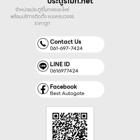
ประตูรีโมท.net
จำหน่ายประตูรีโมทและอะไหล่
พร้อมบริการติดตั้ง แบบครบวงจร
ราคาถูก
Contact Us
061-697-7424
LINE ID
0616977424
Facebook
Best Autogate