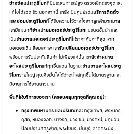
ช่างซ่อมประตูรีโมท
ที่มีประสบการณ์สูง ตรวจเช็กตรงจุดและ
แก้ไขได้รวดเร็ว นอกจากนี้เรายังเป็นศูนย์รวม
บริการติดตั้ง
และซ่อมประตูรีโมท
ที่ได้รับความไว้วางใจจากลูกค้ามากมาย
เรามีแผนกที่
จำหน่ายมอเตอร์ประตูรีโมท
แบรนด์ชั้นนำ และ
เป็น
ร้านขายมอเตอร์ประตูรีโมท
ที่ให้ราคาคุ้มค่าที่สุด หาก
มอเตอร์เดิมเสื่อมสภาพ เรา
รับเปลี่ยนมอเตอร์ประตูรีโมท
พร้อมการรับประกันสินค้า ไม่เพียงแค่นั้น เรายัง
จำหน่าย
อะไหล่ประตูรีโมท
แท้ทุกชิ้นส่วน ในฐานะ
ร้านขายอะไหล่ประตู
รีโมท
รายใหญ่ คุณจึงมั่นใจได้ว่าอะไหล่ทุกชิ้นได้มาตรฐานและ
มีอายุการใช้งานยาวนาน
พื้นที่ให้บริการของเรา (ครอบคลุมทุกจุดที่คุณอยู่):
กรุงเทพมหานคร และปริมณฑล:
กรุงเทพฯ, พระนคร,
ดุสิต, หนองจอก, บางรัก, บางเขน, บางกะปิ, ปทุมวัน,
ป้อมปราบศัตรูพ่าย, พระโขนง, มีนบุรี, ลาดกระบัง,