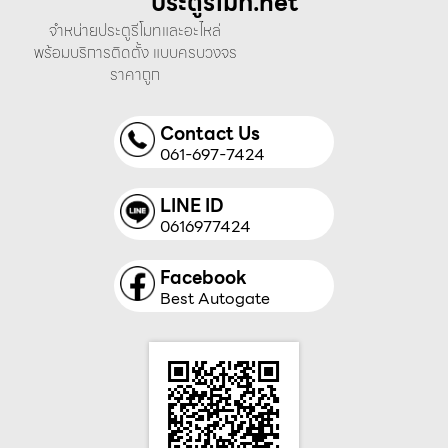
ประตูรีโมท.net
จำหน่ายประตูรีโมทและอะไหล่
พร้อมบริการติดตั้ง แบบครบวงจร
ราคาถูก
Contact Us
061-697-7424
LINE ID
0616977424
Facebook
Best Autogate