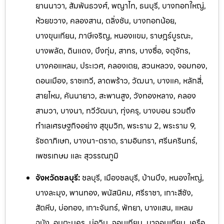
ยานนาวา, สัมพันธวงศ์, พญาไท, ธนบุรี, บางกอกใหญ่,
ห้วยขวาง, คลองสาน, ตลิ่งชัน, บางกอกน้อย,
บางขุนเทียน, ภาษีเจริญ, หนองแขม, ราษฎร์บูรณะ,
บางพลัด, ดินแดง, บึงกุ่ม, สาทร, บางซื่อ, จตุจักร,
บางคอแหลม, ประเวศ, คลองเตย, สวนหลวง, จอมทอง,
ดอนเมือง, ราชเทวี, ลาดพร้าว, วัฒนา, บางแค, หลักสี่,
สายไหม, คันนายาว, สะพานสูง, วังทองหลาง, คลอง
สามวา, บางนา, ทวีวัฒนา, ทุ่งครุ, บางบอน รวมถึง
ทำเลเศรษฐกิจอย่าง สุขุมวิท, พระราม 2, พระราม 9,
รัชดาภิเษก, บางนา-ตราด, รามอิ
นทรา, ศรีนครินทร์,
เพชรเกษม และ สุวรรณภูมิ
จังหวัดชลบุรี:
ชลบุรี, เมืองชลบุรี, บ้านบึง, หนองใหญ่,
บางละมุง, พานทอง, พนัสนิคม, ศรีราชา, เกาะสีชัง,
สัตหีบ, บ่อทอง, เกาะจันทร์, พัทยา, บางแสน, แหลม
ฉบัง, อมตะนคร, บ่อวิน, จอมเทียน, นาจอมเทียน, เครือ