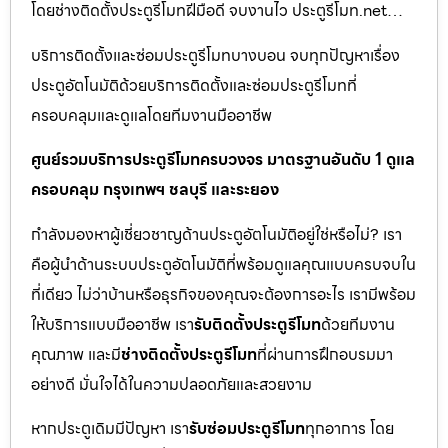
โดยช่างติดตั้งประตูรีโมทฝีมือดี จบงานไว ประตูรีโมท.net…
บริการติดตั้งและซ่อมประตูรีโมทบางบอน จบทุกปัญหาเรื่อง
ประตูอัตโนมัติด้วยบริการติดตั้งและซ่อมประตูรีโมทที่
ครอบคลุมและดูแลโดยทีมงานมืออาชีพ
ศูนย์รวมบริการประตูรีโมทครบวงจร มาตรฐานอันดับ 1 ดูแล
ครอบคลุม กรุงเทพฯ ชลบุรี และระยอง
กำลังมองหาผู้เชี่ยวชาญด้านประตูอัตโนมัติอยู่ใช่หรือไม่? เรา
คือผู้นำด้านระบบประตูอัตโนมัติที่พร้อมดูแลคุณแบบครบจบใน
ที่เดียว ไม่ว่าบ้านหรือธุรกิจของคุณจะต้องการอะไร เรามีพร้อม
ให้บริการแบบมืออาชีพ เรา
รับติดตั้งประตูรีโมท
ด้วยทีมงาน
คุณภาพ และมี
ช่างติดตั้งประตูรีโมท
ที่ผ่านการฝึกอบรมมา
อย่างดี มั่นใจได้ในความปลอดภัยและสวยงาม
หากประตูเดิมมีปัญหา เรา
รับซ่อมประตูรีโมท
ทุกอาการ โดย