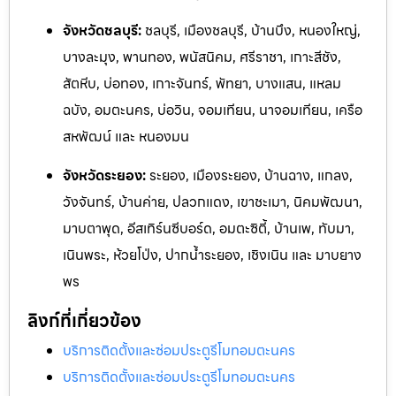
จังหวัดชลบุรี:
ชลบุรี, เมืองชลบุรี, บ้านบึง, หนองใหญ่,
บางละมุง, พานทอง, พนัสนิคม, ศรีราชา, เกาะสีชัง,
สัตหีบ, บ่อทอง, เกาะจันทร์, พัทยา, บางแสน, แหลม
ฉบัง, อมตะนคร, บ่อวิน, จอมเทียน, นาจอมเทียน, เครือ
สหพัฒน์ และ หนองมน
จังหวัดระยอง:
ระยอง, เมืองระยอง, บ้านฉาง, แกลง,
วังจันทร
์, บ้านค่าย, ปลวกแดง, เขาชะเมา, นิคมพัฒนา,
มาบตาพุด, อีสเทิร์นซีบอร์ด,
อมตะซิตี้, บ้านเพ, ทับมา,
เนินพระ, ห้วยโป่ง, ปากน้ำระยอง, เชิงเ
นิน และ ม
าบยาง
พร
ลิงก์ที่เกี่ยวข้อง
บริการติดตั้งและซ่อมประตูรีโมทอมตะนคร
บริการติดตั้งและซ่อมประตูรีโมทอมตะนคร