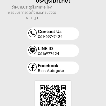
ประตูรีโมท.net
จำหน่ายประตูรีโมทและอะไหล่
พร้อมบริการติดตั้ง แบบครบวงจร
ราคาถูก
Contact Us
061-697-7424
LINE ID
0616977424
Facebook
Best Autogate