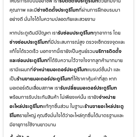
ให้บริการแบบมืออาชีพ เรา
รับติดตั้งประตูรีโมท
ด้วยทีมงาน
คุณภาพ และมี
ช่างติดตั้งประตูรีโมท
ที่ผ่านการฝึกอบรมมา
อย่างดี มั่นใจได้ในความปลอดภัยและสวยงาม
หากประตูเดิมมีปัญหา เรา
รับซ่อมประตูรีโมท
ทุกอาการ โดย
ช่างซ่อมประตูรีโมท
ที่มีประสบการณ์สูง ตรวจเช็กตรงจุดและ
แก้ไขได้รวดเร็ว นอกจากนี้เรายังเป็นศูนย์รวม
บริการติดตั้ง
และซ่อมประตูรีโมท
ที่ได้รับความไว้วางใจจากลูกค้ามากมาย
เรามีแผนกที่
จำหน่ายมอเตอร์ประตูรีโมท
แบรนด์ชั้นนำ และ
เป็น
ร้านขายมอเตอร์ประตูรีโมท
ที่ให้ราคาคุ้มค่าที่สุด หาก
มอเตอร์เดิมเสื่อมสภาพ เรา
รับเปลี่ยนมอเตอร์ประตูรีโมท
พร้อมการรับประกันสินค้า ไม่เพียงแค่นั้น เรายัง
จำหน่าย
อะไหล่ประตูรีโมท
แท้ทุกชิ้นส่วน ในฐานะ
ร้านขายอะไหล่ประตู
รีโมท
รายใหญ่ คุณจึงมั่นใจได้ว่าอะไหล่ทุกชิ้นได้มาตรฐานและ
มีอายุการใช้งานยาวนาน