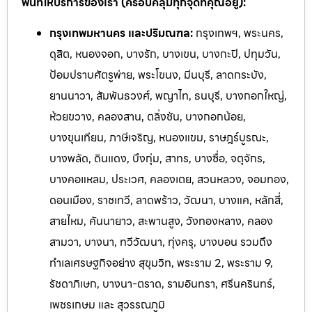
พื้นที่ให้บริการของเรา (ครอบคลุมทุกจุดที่คุณอยู่):
กรุงเทพมหานคร และปริมณฑล:
กรุงเทพฯ, พระนคร,
ดุสิต, หนองจอก, บางรัก, บางเขน, บางกะปิ, ปทุมวัน,
ป้อมปราบศัตรูพ่าย, พระโขนง, มีนบุรี, ลาดกระบัง,
ยานนาวา, สัมพันธวงศ์, พญาไท, ธนบุรี, บางกอกใหญ่,
ห้วยขวาง, คลองสาน, ตลิ่งชัน, บางกอกน้อย,
บางขุนเทียน, ภาษีเจริญ, หนองแขม, ราษฎร์บูรณะ,
บางพลัด, ดินแดง, บึงกุ่ม, สาทร, บางซื่อ, จตุจักร,
บางคอแหลม, ประเวศ, คลองเตย, สวนหลวง, จอมทอง,
ดอนเมือง, ราชเทวี, ลาดพร้าว, วัฒนา, บางแค, หลักสี่,
สายไหม, คันนายาว, สะพานสูง, วังทองหลาง, คลอง
สามวา, บางนา, ทวีวัฒนา, ทุ่งครุ, บางบอน รวมถึง
ทำเลเศรษฐกิจอย่าง สุขุมวิท, พระราม 2, พระราม 9,
รัชดาภิเษก, บางนา-ตราด, รามอิ
นทรา, ศรีนครินทร์,
เพชรเกษม และ สุวรรณภูมิ