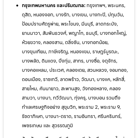
กรุงเทพมหานคร และปริมณฑล:
กรุงเทพฯ, พระนคร,
ดุสิต, หนองจอก, บางรัก, บางเขน, บางกะปิ, ปทุมวัน,
ป้อมปราบศัตรูพ่าย, พระโขนง, มีนบุรี, ลาดกระบัง,
ยานนาวา, สัมพันธวงศ์, พญาไท, ธนบุรี, บางกอกใหญ่,
ห้วยขวาง, คลองสาน, ตลิ่งชัน, บางกอกน้อย,
บางขุนเทียน, ภาษีเจริญ, หนองแขม, ราษฎร์บูรณะ,
บางพลัด, ดินแดง, บึงกุ่ม, สาทร, บางซื่อ, จตุจักร,
บางคอแหลม, ประเวศ, คลองเตย, สวนหลวง, จอมทอง,
ดอนเมือง, ราชเทวี, ลาดพร้าว, วัฒนา, บางแค, หลักสี่,
สายไหม, คันนายาว, สะพานสูง, วังทองหลาง, คลอง
สามวา, บางนา, ทวีวัฒนา, ทุ่งครุ, บางบอน รวมถึง
ทำเลเศรษฐกิจอย่าง สุขุมวิท, พระราม 2, พระราม 9,
รัชดาภิเษก, บางนา-ตราด, รามอิ
นทรา, ศรีนครินทร์,
เพชรเกษม และ สุวรรณภูมิ