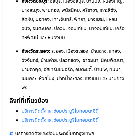
จังหวัดชลบุรี:
ชลบุรี, เมืองชลบุรี, บ้านบึง, หนองใหญ่,
บางละมุง, พานทอง, พนัสนิคม, ศรีราชา, เกาะสีชัง,
สัตหีบ, บ่อทอง, เกาะจันทร์, พัทยา, บางแสน, แหลม
ฉบัง, อมตะนคร, บ่อวิน, จอมเทียน, นาจอมเทียน, เครือ
สหพัฒน์ และ หนองมน
จังหวัดระยอง:
ระยอง, เมืองระยอง, บ้านฉาง, แกลง,
วังจันทร
์, บ้านค่าย, ปลวกแดง, เขาชะเมา, นิคมพัฒนา,
มาบตาพุด, อีสเทิร์นซีบอร์ด,
อมตะซิตี้, บ้านเพ, ทับมา,
เนินพระ, ห้วยโป่ง, ปากน้ำระยอง, เชิงเ
นิน และ ม
าบยาง
พร
ลิงก์ที่เกี่ยวข้อง
บริการติดตั้งและซ่อมประตูรีโมทอมตะซิตี้
บริการติดตั้งและซ่อมประตูรีโมทอมตะซิตี้
บริการติดตั้งและซ่อมประตูรีโมทกรุงเทพฯ