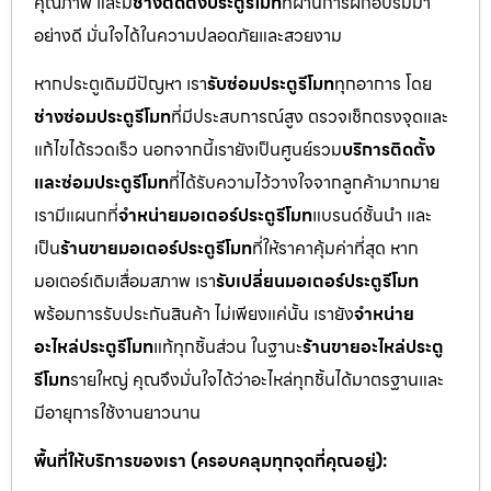
คุณภาพ และมี
ช่างติดตั้งประตูรีโมท
ที่ผ่านการฝึกอบรมมา
อย่างดี มั่นใจได้ในความปลอดภัยและสวยงาม
หากประตูเดิมมีปัญหา เรา
รับซ่อมประตูรีโมท
ทุกอาการ โดย
ช่างซ่อมประตูรีโมท
ที่มีประสบการณ์สูง ตรวจเช็กตรงจุดและ
แก้ไขได้รวดเร็ว นอกจากนี้เรายังเป็นศูนย์รวม
บริการติดตั้ง
และซ่อมประตูรีโมท
ที่ได้รับความไว้วางใจจากลูกค้ามากมาย
เรามีแผนกที่
จำหน่ายมอเตอร์ประตูรีโมท
แบรนด์ชั้นนำ และ
เป็น
ร้านขายมอเตอร์ประตูรีโมท
ที่ให้ราคาคุ้มค่าที่สุด หาก
มอเตอร์เดิมเสื่อมสภาพ เรา
รับเปลี่ยนมอเตอร์ประตูรีโมท
พร้อมการรับประกันสินค้า ไม่เพียงแค่นั้น เรายัง
จำหน่าย
อะไหล่ประตูรีโมท
แท้ทุกชิ้นส่วน ในฐานะ
ร้านขายอะไหล่ประตู
รีโมท
รายใหญ่ คุณจึงมั่นใจได้ว่าอะไหล่ทุกชิ้นได้มาตรฐานและ
มีอายุการใช้งานยาวนาน
พื้นที่ให้บริการของเรา (ครอบคลุมทุกจุดที่คุณอยู่):