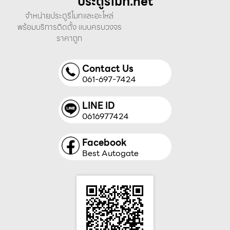
ประตูรีโมท.net
จำหน่ายประตูรีโมทและอะไหล่
พร้อมบริการติดตั้ง แบบครบวงจร
ราคาถูก
Contact Us
061-697-7424
LINE ID
0616977424
Facebook
Best Autogate