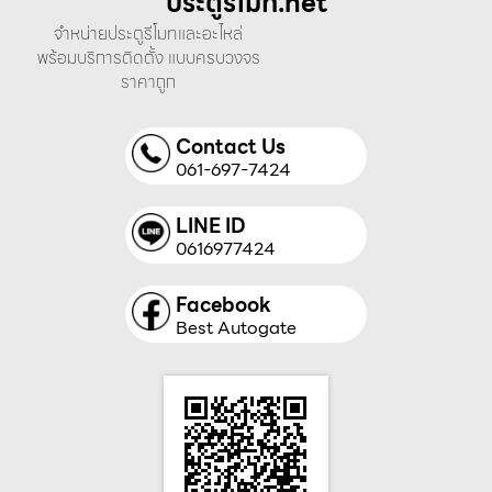
ประตูรีโมท.net
จำหน่ายประตูรีโมทและอะไหล่
พร้อมบริการติดตั้ง แบบครบวงจร
ราคาถูก
Contact Us
061-697-7424
LINE ID
0616977424
Facebook
Best Autogate