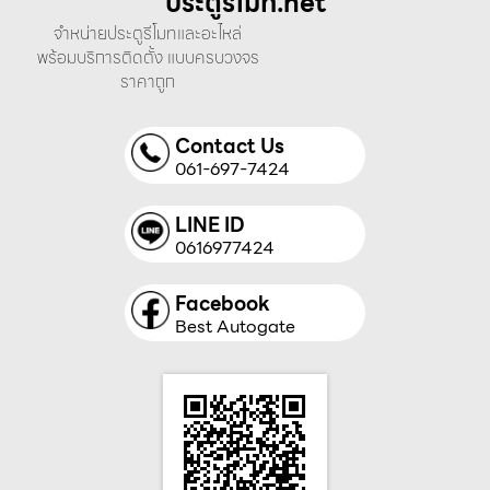
ประตูรีโมท.net
จำหน่ายประตูรีโมทและอะไหล่
พร้อมบริการติดตั้ง แบบครบวงจร
ราคาถูก
Contact Us
061-697-7424
LINE ID
0616977424
Facebook
Best Autogate