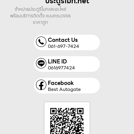
ประตูรีโมท.net
จำหน่ายประตูรีโมทและอะไหล่
พร้อมบริการติดตั้ง แบบครบวงจร
ราคาถูก
Contact Us
061-697-7424
LINE ID
0616977424
Facebook
Best Autogate