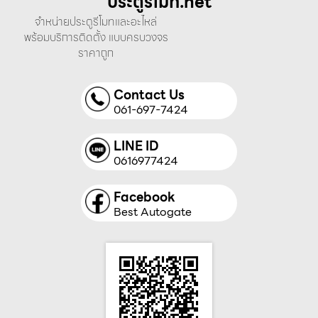
ประตูรีโมท.net
จำหน่ายประตูรีโมทและอะไหล่
พร้อมบริการติดตั้ง แบบครบวงจร
ราคาถูก
Contact Us
061-697-7424
LINE ID
0616977424
Facebook
Best Autogate