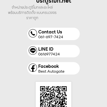
ประตูรีโมท.net
จำหน่ายประตูรีโมทและอะไหล่
พร้อมบริการติดตั้ง แบบครบวงจร
ราคาถูก
Contact Us
061-697-7424
LINE ID
0616977424
Facebook
Best Autogate