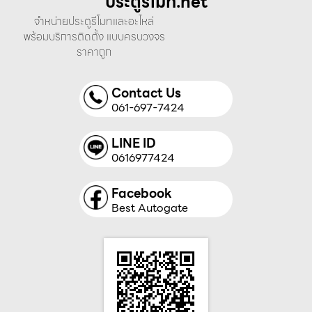
ประตูรีโมท.net
จำหน่ายประตูรีโมทและอะไหล่
พร้อมบริการติดตั้ง แบบครบวงจร
ราคาถูก
Contact Us
061-697-7424
LINE ID
0616977424
Facebook
Best Autogate