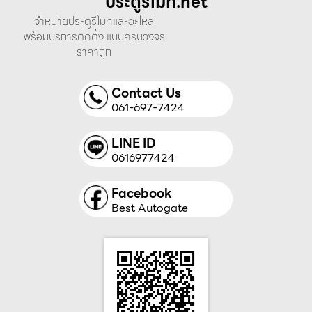
ประตูรีโมท.net
จำหน่ายประตูรีโมทและอะไหล่
พร้อมบริการติดตั้ง แบบครบวงจร
ราคาถูก
Contact Us
061-697-7424
LINE ID
0616977424
Facebook
Best Autogate