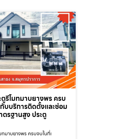
ประตูรีโมทมาบยางพร ครบ
วกับบริการติดตั้งและซ่อม
มาตรฐานสูง ประตู
รีโมทมาบยางพร ครบจบในที่เ