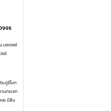
บวงจร
็น มอเตอร์
ตอร์
ประตูรีโมท
์ดงานกระจก
ละ มีสิน