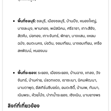
พื้นที่ชลบุรี:
ชลบุรี, เมืองชลบุรี, บ้านบึง, หนองใหญ่,
บางละมุง, พานทอง, พนัสนิคม, ศรีราชา, เกาะสีชัง,
สัตหีบ, บ่อทอง, เกาะจันทร์, พัทยา, บางแสน, แหลม
ฉบัง, อมตะนคร, บ่อวิน, จอมเทียน, นาจอมเทียน, เครือ
สหพัฒน์, หนองมน
พื้นที่ระยอง:
ระย
อง, เมืองระยอง, บ้านฉาง, แกลง, วัง
จันทร์, บ้านค่าย, ปลวกแดง, เ
ขาชะเมา, นิคมพัฒนา,
มาบตาพุด, อีสเทิร์นซีบอร์ด, อมตะซิตี้, บ้านเพ, ท
ับมา,
เนินพระ, ห้วยโป่ง, ปากน้ำระยอง, เชิงเนิน, มาบยางพร
ลิงก์ที่เกี่ยวข้อง