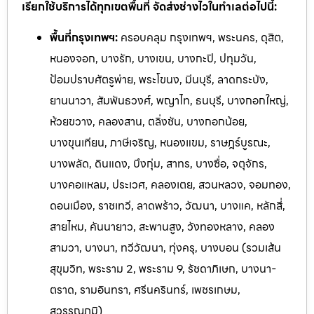
เรียกใช้บริการได้ทุกเขตพื้นที่ จัดส่งช่างไวในทำเลต่อไปนี้:
พื้นที่กรุงเทพฯ:
ครอบคลุม กรุงเทพฯ, พระนคร, ดุสิต,
หนองจอก, บางรัก, บางเขน, บางกะปิ, ปทุมวัน,
ป้อมปราบศัตรูพ่าย, พระโขนง, มีนบุรี, ลาดกระบัง,
ยานนาวา, สัมพันธวงศ์, พญาไท, ธนบุรี, บางกอกใหญ่,
ห้วยขวาง, คลองสาน, ตลิ่งชัน, บางกอกน้อย,
บางขุนเทียน, ภาษีเจริญ, หนองแขม, ราษฎร์บูรณะ,
บางพลัด, ดินแดง, บึงกุ่ม, สาทร, บางซื่อ, จตุจักร,
บางคอแหลม, ประเวศ, คลองเตย, สวนหลวง, จอมทอง,
ดอนเมือง, ราชเทวี, ลาดพร้าว, วัฒนา, บางแค, หลักสี่,
สายไหม, คันนายาว, สะพานสูง, วังทองหลาง, คลอง
สามวา, บางนา, ทวีวัฒนา, ทุ่งครุ, บางบอน (รวมเส้น
สุขุมวิท, พระราม 2, พระราม 9, รัชดาภิเษก, บางนา-
ตราด, รามอินทรา, ศรีนครินทร์, เพ
ชรเกษม,
สุวรรณภูมิ)