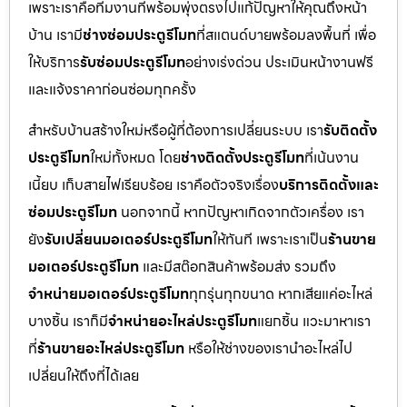
เพราะเราคือทีมงานที่พร้อมพุ่งตรงไปแก้ปัญหาให้คุณถึงหน้า
บ้าน เรามี
ช่างซ่อมประตูรีโมท
ที่สแตนด์บายพร้อมลงพื้นที่ เพื่อ
ให้บริการ
รับซ่อมประตูรีโมท
อย่างเร่งด่วน ประเมินหน้างานฟรี
และแจ้งราคาก่อนซ่อมทุกครั้ง
สำหรับบ้านสร้างใหม่หรือผู้ที่ต้องการเปลี่ยนระบบ เรา
รับติดตั้ง
ประตูรีโมท
ใหม่ทั้งหมด โดย
ช่างติดตั้งประตูรีโมท
ที่เน้นงาน
เนี้ยบ เก็บสายไฟเรียบร้อย เราคือตัวจริงเรื่อง
บริการติดตั้งและ
ซ่อมประตูรีโมท
นอกจากนี้ หากปัญหาเกิดจากตัวเครื่อง เรา
ยัง
รับเปลี่ยนมอเตอร์ประตูรีโมท
ให้ทันที เพราะเราเป็น
ร้านขาย
มอเตอร์ประตูรีโมท
และมีสต๊อกสินค้าพร้อมส่ง รวมถึง
จำหน่ายมอเตอร์ประตูรีโมท
ทุกรุ่นทุกขนาด หากเสียแค่อะไหล่
บางชิ้น เราก็มี
จำหน่ายอะไหล่ประตูรีโมท
แยกชิ้น แวะมาหาเรา
ที่
ร้านขายอะไหล่ประตูรีโมท
หรือให้ช่างของเรานำอะไหล่ไป
เปลี่ยนให้ถึงที่ได้เลย