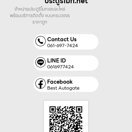
ประตูรีโมท.net
จำหน่ายประตูรีโมทและอะไหล่
พร้อมบริการติดตั้ง แบบครบวงจร
ราคาถูก
Contact Us
061-697-7424
LINE ID
0616977424
Facebook
Best Autogate