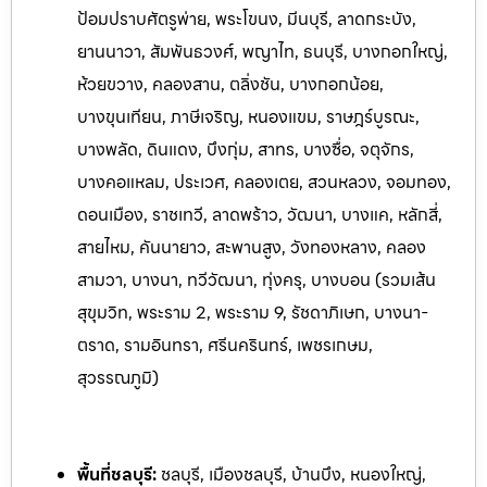
ป้อมปราบศัตรูพ่าย, พระโขนง, มีนบุรี, ลาดกระบัง,
ยานนาวา, สัมพันธวงศ์, พญาไท, ธนบุรี, บางกอกใหญ่,
ห้วยขวาง, คลองสาน, ตลิ่งชัน, บางกอกน้อย,
บางขุนเทียน, ภาษีเจริญ, หนองแขม, ราษฎร์บูรณะ,
บางพลัด, ดินแดง, บึงกุ่ม, สาทร, บางซื่อ, จตุจักร,
บางคอแหลม, ประเวศ, คลองเตย, สวนหลวง, จอมทอง,
ดอนเมือง, ราชเทวี, ลาดพร้าว, วัฒนา, บางแค, หลักสี่,
สายไหม, คันนายาว, สะพานสูง, วังทองหลาง, คลอง
สามวา, บางนา, ทวีวัฒนา, ทุ่งครุ, บางบอน (รวมเส้น
สุขุมวิท, พระราม 2, พระราม 9, รัชดาภิเษก, บางนา-
ตราด, รามอินทรา, ศรีนครินทร์, เพ
ชรเกษม,
สุวรรณภูมิ)
พื้นที่ชลบุรี:
ชลบุรี, เมืองชลบุรี, บ้านบึง, หนองใหญ่,