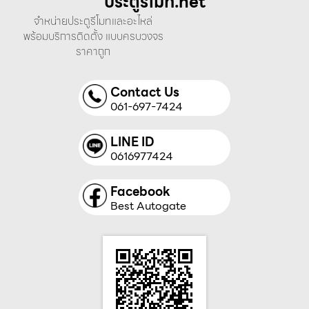
ประตูรีโมท.net
จำหน่ายประตูรีโมทและอะไหล่
พร้อมบริการติดตั้ง แบบครบวงจร
ราคาถูก
Contact Us
061-697-7424
LINE ID
0616977424
Facebook
Best Autogate