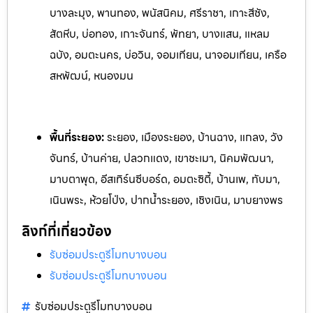
บางละมุง, พานทอง, พนัสนิคม, ศรีราชา, เกาะสีชัง,
สัตหีบ, บ่อทอง, เกาะจันทร์, พัทยา, บางแสน, แหลม
ฉบัง, อมตะนคร, บ่อวิน, จอมเทียน, นาจอมเทียน, เครือ
สหพัฒน์, หนองมน
พื้นที่ระยอง:
ระย
อง, เมืองระยอง, บ้านฉาง, แกลง, วัง
จันทร์, บ้านค่าย, ปลวกแดง, เ
ขาชะเมา, นิคมพัฒนา,
มาบตาพุด, อีสเทิร์นซีบอร์ด, อมตะซิตี้, บ้านเพ, ท
ับมา,
เนินพระ, ห้วยโป่ง, ปากน้ำระยอง, เชิงเนิน, มาบยางพร
ลิงก์ที่เกี่ยวข้อง
รับซ่อมประตูรีโมทบางบอน
รับซ่อมประตูรีโมทบางบอน
รับซ่อมประตูรีโมทบางบอน