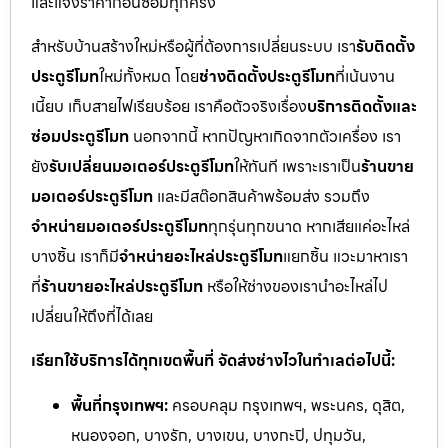
และแจ้งราคาก่อนซ่อมทุกครั้ง
สำหรับบ้านสร้างใหม่หรือผู้ที่ต้องการเปลี่ยนระบบ เรา
รับติดตั้ง
ประตูรีโมท
ใหม่ทั้งหมด โดย
ช่างติดตั้งประตูรีโมท
ที่เน้นงาน
เนี้ยบ เก็บสายไฟเรียบร้อย เราคือตัวจริงเรื่อง
บริการติดตั้งและ
ซ่อมประตูรีโมท
นอกจากนี้ หากปัญหาเกิดจากตัวเครื่อง เรา
ยัง
รับเปลี่ยนมอเตอร์ประตูรีโมท
ให้ทันที เพราะเราเป็น
ร้านขาย
มอเตอร์ประตูรีโมท
และมีสต๊อกสินค้าพร้อมส่ง รวมถึง
จำหน่ายมอเตอร์ประตูรีโมท
ทุกรุ่นทุกขนาด หากเสียแค่อะไหล่
บางชิ้น เราก็มี
จำหน่ายอะไหล่ประตูรีโมท
แยกชิ้น แวะมาหาเรา
ที่
ร้านขายอะไหล่ประตูรีโมท
หรือให้ช่างของเรานำอะไหล่ไป
เปลี่ยนให้ถึงที่ได้เลย
เรียกใช้บริการได้ทุกเขตพื้นที่ จัดส่งช่างไวในทำเลต่อไปนี้:
พื้นที่กรุงเทพฯ:
ครอบคลุม กรุงเทพฯ, พระนคร, ดุสิต,
หนองจอก, บางรัก, บางเขน, บางกะปิ, ปทุมวัน,