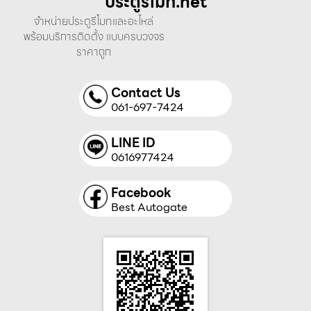
ประตูรีโมท.net
จำหน่ายประตูรีโมทและอะไหล่
พร้อมบริการติดตั้ง แบบครบวงจร
ราคาถูก
Contact Us
061-697-7424
LINE ID
0616977424
Facebook
Best Autogate