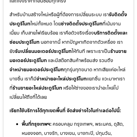
และแจ้งราคาก่อนซ่อมทุกครั้ง
สำหรับบ้านสร้างใหม่หรือผู้ที่ต้องการเปลี่ยนระบบ เรา
รับติดตั้ง
ประตูรีโมท
ใหม่ทั้งหมด โดย
ช่างติดตั้งประตูรีโมท
ที่เน้นงาน
เนี้ยบ เก็บสายไฟเรียบร้อย เราคือตัวจริงเรื่อง
บริการติดตั้งและ
ซ่อมประตูรีโมท
นอกจากนี้ หากปัญหาเกิดจากตัวเครื่อง เรา
ยัง
รับเปลี่ยนมอเตอร์ประตูรีโมท
ให้ทันที เพราะเราเป็น
ร้านขาย
มอเตอร์ประตูรีโมท
และมีสต๊อกสินค้าพร้อมส่ง รวมถึง
จำหน่ายมอเตอร์ประตูรีโมท
ทุกรุ่นทุกขนาด หากเสียแค่อะไหล่
บางชิ้น เราก็มี
จำหน่ายอะไหล่ประตูรีโมท
แยกชิ้น แวะมาหาเรา
ที่
ร้านขายอะไหล่ประตูรีโมท
หรือให้ช่างของเรานำอะไหล่ไป
เปลี่ยนให้ถึงที่ได้เลย
เรียกใช้บริการได้ทุกเขตพื้นที่ จัดส่งช่างไวในทำเลต่อไปนี้:
พื้นที่กรุงเทพฯ:
ครอบคลุม กรุงเทพฯ, พระนคร, ดุสิต,
หนองจอก, บางรัก, บางเขน, บางกะปิ, ปทุมวัน,