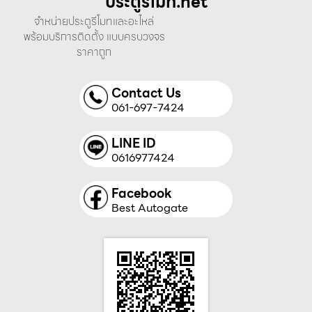
ประตูรีโมท.net
จำหน่ายประตูรีโมทและอะไหล่
พร้อมบริการติดตั้ง แบบครบวงจร
ราคาถูก
Contact Us
061-697-7424
LINE ID
0616977424
Facebook
Best Autogate