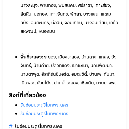
บางละมุง, พานทอง, พนัสนิคม, ศรีราชา, เกาะสีชัง,
สัตหีบ, บ่อทอง, เกาะจันทร์, พัทยา, บางแสน, แหลม
ฉบัง, อมตะนคร, บ่อวิน, จอมเทียน, นาจอมเทียน, เครือ
สหพัฒน์, หนองมน
พื้นที่ระยอง:
ระย
อง, เมืองระยอง, บ้านฉาง, แกลง, วัง
จันทร์, บ้านค่าย, ปลวกแดง, เ
ขาชะเมา, นิคมพัฒนา,
มาบตาพุด, อีสเทิร์นซีบอร์ด, อมตะซิตี้, บ้านเพ, ท
ับมา,
เนินพระ, ห้วยโป่ง, ปากน้ำระยอง, เชิงเนิน, มาบยางพร
ลิงก์ที่เกี่ยวข้อง
รับซ่อมประตูรีโมทพระนคร
รับซ่อมประตูรีโมทพระนคร
รับซ่อมประตูรีโมทพระนคร