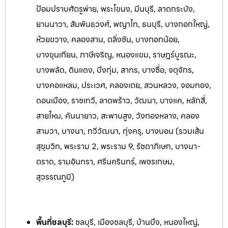
ป้อมปราบศัตรูพ่าย, พระโขนง, มีนบุรี, ลาดกระบัง,
ยานนาวา, สัมพันธวงศ์, พญาไท, ธนบุรี, บางกอกใหญ่,
ห้วยขวาง, คลองสาน, ตลิ่งชัน, บางกอกน้อย,
บางขุนเทียน, ภาษีเจริญ, หนองแขม, ราษฎร์บูรณะ,
บางพลัด, ดินแดง, บึงกุ่ม, สาทร, บางซื่อ, จตุจักร,
บางคอแหลม, ประเวศ, คลองเตย, สวนหลวง, จอมทอง,
ดอนเมือง, ราชเทวี, ลาดพร้าว, วัฒนา, บางแค, หลักสี่,
สายไหม, คันนายาว, สะพานสูง, วังทองหลาง, คลอง
สามวา, บางนา, ทวีวัฒนา, ทุ่งครุ, บางบอน (รวมเส้น
สุขุมวิท, พระราม 2, พระราม 9, รัชดาภิเษก, บางนา-
ตราด, รามอินทรา, ศรีนครินทร์, เพ
ชรเกษม,
สุวรรณภูมิ)
พื้นที่ชลบุรี:
ชลบุรี, เมืองชลบุรี, บ้านบึง, หนองใหญ่,