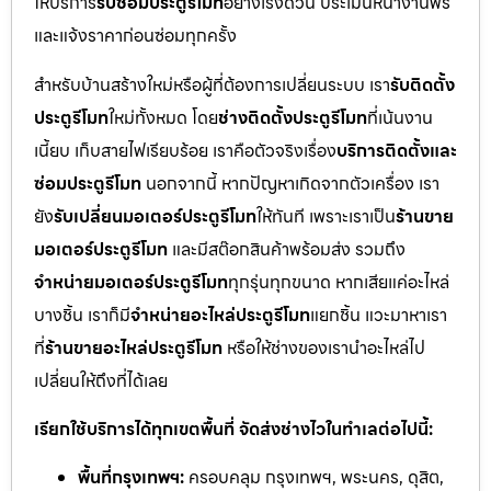
ให้บริการ
รับซ่อมประตูรีโมท
อย่างเร่งด่วน ประเมินหน้างานฟรี
และแจ้งราคาก่อนซ่อมทุกครั้ง
สำหรับบ้านสร้างใหม่หรือผู้ที่ต้องการเปลี่ยนระบบ เรา
รับติดตั้ง
ประตูรีโมท
ใหม่ทั้งหมด โดย
ช่างติดตั้งประตูรีโมท
ที่เน้นงาน
เนี้ยบ เก็บสายไฟเรียบร้อย เราคือตัวจริงเรื่อง
บริการติดตั้งและ
ซ่อมประตูรีโมท
นอกจากนี้ หากปัญหาเกิดจากตัวเครื่อง เรา
ยัง
รับเปลี่ยนมอเตอร์ประตูรีโมท
ให้ทันที เพราะเราเป็น
ร้านขาย
มอเตอร์ประตูรีโมท
และมีสต๊อกสินค้าพร้อมส่ง รวมถึง
จำหน่ายมอเตอร์ประตูรีโมท
ทุกรุ่นทุกขนาด หากเสียแค่อะไหล่
บางชิ้น เราก็มี
จำหน่ายอะไหล่ประตูรีโมท
แยกชิ้น แวะมาหาเรา
ที่
ร้านขายอะไหล่ประตูรีโมท
หรือให้ช่างของเรานำอะไหล่ไป
เปลี่ยนให้ถึงที่ได้เลย
เรียกใช้บริการได้ทุกเขตพื้นที่ จัดส่งช่างไวในทำเลต่อไปนี้:
พื้นที่กรุงเทพฯ:
ครอบคลุม กรุงเทพฯ, พระนคร, ดุสิต,