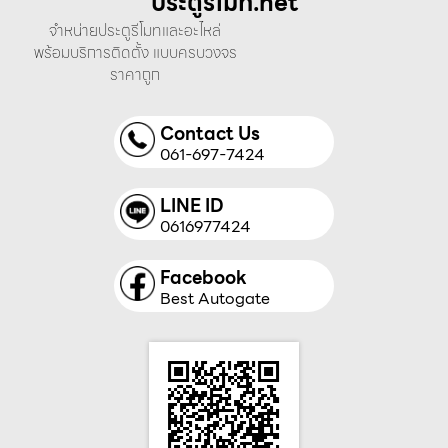
ประตูรีโมท.net
จำหน่ายประตูรีโมทและอะไหล่
พร้อมบริการติดตั้ง แบบครบวงจร
ราคาถูก
Contact Us
061-697-7424
LINE ID
0616977424
Facebook
Best Autogate