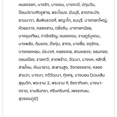
หนองจอก, บางรัก, บางเขน, บางกะปิ, ปทุมวัน,
ป้อมปราบศัตรูพ่าย, พระโขนง, มีนบุรี, ลาดกระบัง,
ยานนาวา, สัมพันธวงศ์, พญาไท, ธนบุรี, บางกอกใหญ่,
ห้วยขวาง, คลองสาน, ตลิ่งชัน, บางกอกน้อย,
บางขุนเทียน, ภาษีเจริญ, หนองแขม, ราษฎร์บูรณะ,
บางพลัด, ดินแดง, บึงกุ่ม, สาทร, บางซื่อ, จตุจักร,
บางคอแหลม, ประเวศ, คลองเตย, สวนหลวง, จอมทอง,
ดอนเมือง, ราชเทวี, ลาดพร้าว, วัฒนา, บางแค, หลักสี่,
สายไหม, คันนายาว, สะพานสูง, วังทองหลาง, คลอง
สามวา, บางนา, ทวีวัฒนา, ทุ่งครุ, บางบอน (รวมเส้น
สุขุมวิท, พระราม 2, พระราม 9, รัชดาภิเษก, บางนา-
ตราด, รามอินทรา, ศรีนครินทร์, เพ
ชรเกษม,
สุวรรณภูมิ)