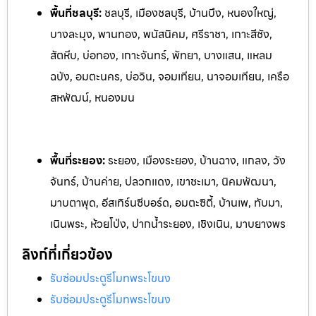
พื้นที่ชลบุรี:
ชลบุรี, เมืองชลบุรี, บ้านบึง, หนองใหญ่,
บางละมุง, พานทอง, พนัสนิคม, ศรีราชา, เกาะสีชัง,
สัตหีบ, บ่อทอง, เกาะจันทร์, พัทยา, บางแสน, แหลม
ฉบัง, อมตะนคร, บ่อวิน, จอมเทียน, นาจอมเทียน, เครือ
สหพัฒน์, หนองมน
พื้นที่ระยอง:
ระย
อง, เมืองระยอง, บ้านฉาง, แกลง, วัง
จันทร์, บ้านค่าย, ปลวกแดง, เ
ขาชะเมา, นิคมพัฒนา,
มาบตาพุด, อีสเทิร์นซีบอร์ด, อมตะซิตี้, บ้านเพ, ท
ับมา,
เนินพระ, ห้วยโป่ง, ปากน้ำระยอง, เชิงเนิน, มาบยางพร
ลิงก์ที่เกี่ยวข้อง
รับซ่อมประตูรีโมทพระโขนง
รับซ่อมประตูรีโมทพระโขนง