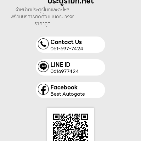
ประตูรีโมท.net
จำหน่ายประตูรีโมทและอะไหล่
พร้อมบริการติดตั้ง แบบครบวงจร
ราคาถูก
Contact Us
061-697-7424
LINE ID
0616977424
Facebook
Best Autogate