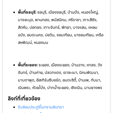
พื้นที่ชลบุรี:
ชลบุรี, เมืองชลบุรี, บ้านบึง, หนองใหญ่,
บางละมุง, พานทอง, พนัสนิคม, ศรีราชา, เกาะสีชัง,
สัตหีบ, บ่อทอง, เกาะจันทร์, พัทยา, บางแสน, แหลม
ฉบัง, อมตะนคร, บ่อวิน, จอมเทียน, นาจอมเทียน, เครือ
สหพัฒน์, หนองมน
พื้นที่ระยอง:
ระย
อง, เมืองระยอง, บ้านฉาง, แกลง, วัง
จันทร์, บ้านค่าย, ปลวกแดง, เ
ขาชะเมา, นิคมพัฒนา,
มาบตาพุด, อีสเทิร์นซีบอร์ด, อมตะซิตี้, บ้านเพ, ท
ับมา,
เนินพระ, ห้วยโป่ง, ปากน้ำระยอง, เชิงเนิน, มาบยางพร
ลิงก์ที่เกี่ยวข้อง
รับซ่อมประตูรีโมทรามอินทรา