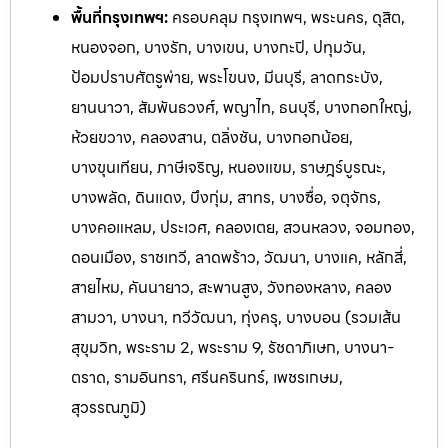
พื้นที่กรุงเทพฯ:
ครอบคลุม กรุงเทพฯ, พระนคร, ดุสิต,
หนองจอก, บางรัก, บางเขน, บางกะปิ, ปทุมวัน,
ป้อมปราบศัตรูพ่าย, พระโขนง, มีนบุรี, ลาดกระบัง,
ยานนาวา, สัมพันธวงศ์, พญาไท, ธนบุรี, บางกอกใหญ่,
ห้วยขวาง, คลองสาน, ตลิ่งชัน, บางกอกน้อย,
บางขุนเทียน, ภาษีเจริญ, หนองแขม, ราษฎร์บูรณะ,
บางพลัด, ดินแดง, บึงกุ่ม, สาทร, บางซื่อ, จตุจักร,
บางคอแหลม, ประเวศ, คลองเตย, สวนหลวง, จอมทอง,
ดอนเมือง, ราชเทวี, ลาดพร้าว, วัฒนา, บางแค, หลักสี่,
สายไหม, คันนายาว, สะพานสูง, วังทองหลาง, คลอง
สามวา, บางนา, ทวีวัฒนา, ทุ่งครุ, บางบอน (รวมเส้น
สุขุมวิท, พระราม 2, พระราม 9, รัชดาภิเษก, บางนา-
ตราด, รามอินทรา, ศรีนครินทร์, เพ
ชรเกษม,
สุวรรณภูมิ)