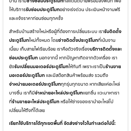
บ้าน เรามี
ช่างซ่อมประตูรีโมท
ที่สแตนด์บายพร้อมลงพื้นที่ เพื่อ
ให้บริการ
รับซ่อมประตูรีโมท
อย่างเร่งด่วน ประเมินหน้างานฟรี
และแจ้งราคาก่อนซ่อมทุกครั้ง
สำหรับบ้านสร้างใหม่หรือผู้ที่ต้องการเปลี่ยนระบบ เรา
รับติดตั้ง
ประตูรีโมท
ใหม่ทั้งหมด โดย
ช่างติดตั้งประตูรีโมท
ที่เน้นงาน
เนี้ยบ เก็บสายไฟเรียบร้อย เราคือตัวจริงเรื่อง
บริการติดตั้งและ
ซ่อมประตูรีโมท
นอกจากนี้ หากปัญหาเกิดจากตัวเครื่อง เรา
ยัง
รับเปลี่ยนมอเตอร์ประตูรีโมท
ให้ทันที เพราะเราเป็น
ร้านขาย
มอเตอร์ประตูรีโมท
และมีสต๊อกสินค้าพร้อมส่ง รวมถึง
จำหน่ายมอเตอร์ประตูรีโมท
ทุกรุ่นทุกขนาด หากเสียแค่อะไหล่
บางชิ้น เราก็มี
จำหน่ายอะไหล่ประตูรีโมท
แยกชิ้น แวะมาหาเรา
ที่
ร้านขายอะไหล่ประตูรีโมท
หรือให้ช่างของเรานำอะไหล่ไป
เปลี่ยนให้ถึงที่ได้เลย
เรียกใช้บริการได้ทุกเขตพื้นที่ จัดส่งช่างไวในทำเลต่อไปนี้: