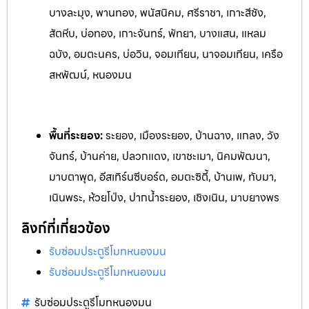
บางละมุง, พานทอง, พนัสนิคม, ศรีราชา, เกาะสีชัง,
สัตหีบ, บ่อทอง, เกาะจันทร์, พัทยา, บางแสน, แหลม
ฉบัง, อมตะนคร, บ่อวิน, จอมเทียน, นาจอมเทียน, เครือ
สหพัฒน์, หนองมน
พื้นที่ระยอง:
ระย
อง, เมืองระยอง, บ้านฉาง, แกลง, วัง
จันทร์, บ้านค่าย, ปลวกแดง, เ
ขาชะเมา, นิคมพัฒนา,
มาบตาพุด, อีสเทิร์นซีบอร์ด, อมตะซิตี้, บ้านเพ, ท
ับมา,
เนินพระ, ห้วยโป่ง, ปากน้ำระยอง, เชิงเนิน, มาบยางพร
ลิงก์ที่เกี่ยวข้อง
รับซ่อมประตูรีโมทหนองมน
รับซ่อมประตูรีโมทหนองมน
รับซ่อมประตูรีโมทหนองมน