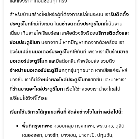
และแจ้งราคาก่อนซ่อมทุกครั้ง
สำหรับบ้านสร้างใหม่หรือผู้ที่ต้องการเปลี่ยนระบบ เรา
รับติดตั้ง
ประตูรีโมท
ใหม่ทั้งหมด โดย
ช่างติดตั้งประตูรีโมท
ที่เน้นงาน
เนี้ยบ เก็บสายไฟเรียบร้อย เราคือตัวจริงเรื่อง
บริการติดตั้งและ
ซ่อมประตูรีโมท
นอกจากนี้ หากปัญหาเกิดจากตัวเครื่อง เรา
ยัง
รับเปลี่ยนมอเตอร์ประตูรีโมท
ให้ทันที เพราะเราเป็น
ร้านขาย
มอเตอร์ประตูรีโมท
และมีสต๊อกสินค้าพร้อมส่ง รวมถึง
จำหน่ายมอเตอร์ประตูรีโมท
ทุกรุ่นทุกขนาด หากเสียแค่อะไหล่
บางชิ้น เราก็มี
จำหน่ายอะไหล่ประตูรีโมท
แยกชิ้น แวะมาหาเรา
ที่
ร้านขายอะไหล่ประตูรีโมท
หรือให้ช่างของเรานำอะไหล่ไป
เปลี่ยนให้ถึงที่ได้เลย
เรียกใช้บริการได้ทุกเขตพื้นที่ จัดส่งช่างไวในทำเลต่อไปนี้:
พื้นที่กรุงเทพฯ:
ครอบคลุม กรุงเทพฯ, พระนคร, ดุสิต,
หนองจอก, บางรัก, บางเขน, บางกะปิ, ปทุมวัน,