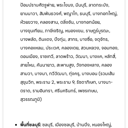
ป้อมปราบศัตรูพ่าย, พระโขนง, มีนบุรี, ลาดกระบัง,
ยานนาวา, สัมพันธวงศ์, พญาไท, ธนบุรี, บางกอกใหญ่,
ห้วยขวาง, คลองสาน, ตลิ่งชัน, บางกอกน้อย,
บางขุนเทียน, ภาษีเจริญ, หนองแขม, ราษฎร์บูรณะ,
บางพลัด, ดินแดง, บึงกุ่ม, สาทร, บางซื่อ, จตุจักร,
บางคอแหลม, ประเวศ, คลองเตย, สวนหลวง, จอมทอง,
ดอนเมือง, ราชเทวี, ลาดพร้าว, วัฒนา, บางแค, หลักสี่,
สายไหม, คันนายาว, สะพานสูง, วังทองหลาง, คลอง
สามวา, บางนา, ทวีวัฒนา, ทุ่งครุ, บางบอน (รวมเส้น
สุขุมวิท, พระราม 2, พระราม 9, รัชดาภิเษก, บางนา-
ตราด, รามอินทรา, ศรีนครินทร์, เพ
ชรเกษม,
สุวรรณภูมิ)
พื้นที่ชลบุรี:
ชลบุรี, เมืองชลบุรี, บ้านบึง, หนองใหญ่,