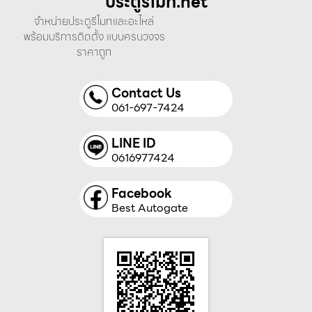
ประตูรีโมท.net
จำหน่ายประตูรีโมทและอะไหล่
พร้อมบริการติดตั้ง แบบครบวงจร
ราคาถูก
Contact Us
061-697-7424
LINE ID
0616977424
Facebook
Best Autogate