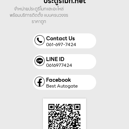
ประตูรีโมท.net
จำหน่ายประตูรีโมทและอะไหล่
พร้อมบริการติดตั้ง แบบครบวงจร
ราคาถูก
Contact Us
061-697-7424
LINE ID
0616977424
Facebook
Best Autogate