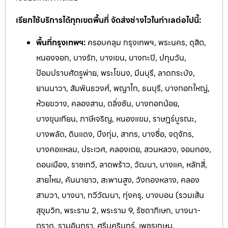
เรียกใช้บริการได้ทุกเขตพื้นที่ จัดส่งช่างไวในทำเลต่อไปนี้:
พื้นที่กรุงเทพฯ:
ครอบคลุม กรุงเทพฯ, พระนคร, ดุสิต,
หนองจอก, บางรัก, บางเขน, บางกะปิ, ปทุมวัน,
ป้อมปราบศัตรูพ่าย, พระโขนง, มีนบุรี, ลาดกระบัง,
ยานนาวา, สัมพันธวงศ์, พญาไท, ธนบุรี, บางกอกใหญ่,
ห้วยขวาง, คลองสาน, ตลิ่งชัน, บางกอกน้อย,
บางขุนเทียน, ภาษีเจริญ, หนองแขม, ราษฎร์บูรณะ,
บางพลัด, ดินแดง, บึงกุ่ม, สาทร, บางซื่อ, จตุจักร,
บางคอแหลม, ประเวศ, คลองเตย, สวนหลวง, จอมทอง,
ดอนเมือง, ราชเทวี, ลาดพร้าว, วัฒนา, บางแค, หลักสี่,
สายไหม, คันนายาว, สะพานสูง, วังทองหลาง, คลอง
สามวา, บางนา, ทวีวัฒนา, ทุ่งครุ, บางบอน (รวมเส้น
สุขุมวิท, พระราม 2, พระราม 9, รัชดาภิเษก, บางนา-
ตราด, รามอินทรา, ศรีนครินทร์, เพ
ชรเกษม,