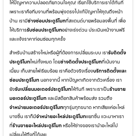
ให้ปัญหาความปลอดภัยกวนใจคุณ! เรียกใช้บริการเราได้ทันที
เพราะเราคือทีมงานที่พร้อมพุ่งตรงไปแก้ปัญหาให้คุณถึงหน้า
บ้าน เรามี
ช่างซ่อมประตูรีโมท
ที่สแตนด์บายพร้อมลงพื้นที่ เพื่อ
ให้บริการ
รับซ่อมประตูรีโมท
อย่างเร่งด่วน ประเมินหน้างานฟรี
และแจ้งราคาก่อนซ่อมทุกครั้ง
สำหรับบ้านสร้างใหม่หรือผู้ที่ต้องการเปลี่ยนระบบ เรา
รับติดตั้ง
ประตูรีโมท
ใหม่ทั้งหมด โดย
ช่างติดตั้งประตูรีโมท
ที่เน้นงาน
เนี้ยบ เก็บสายไฟเรียบร้อย เราคือตัวจริงเรื่อง
บริการติดตั้งและ
ซ่อมประตูรีโมท
นอกจากนี้ หากปัญหาเกิดจากตัวเครื่อง เรา
ยัง
รับเปลี่ยนมอเตอร์ประตูรีโมท
ให้ทันที เพราะเราเป็น
ร้านขาย
มอเตอร์ประตูรีโมท
และมีสต๊อกสินค้าพร้อมส่ง รวมถึง
จำหน่ายมอเตอร์ประตูรีโมท
ทุกรุ่นทุกขนาด หากเสียแค่อะไหล่
บางชิ้น เราก็มี
จำหน่ายอะไหล่ประตูรีโมท
แยกชิ้น แวะมาหาเรา
ที่
ร้านขายอะไหล่ประตูรีโมท
หรือให้ช่างของเรานำอะไหล่ไป
เปลี่ยนให้ถึงที่ได้เลย