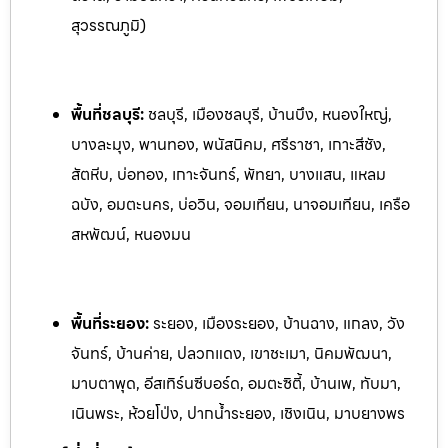
สุวรรณภูมิ)
พื้นที่ชลบุรี:
ชลบุรี, เมืองชลบุรี, บ้านบึง, หนองใหญ่,
บางละมุง, พานทอง, พนัสนิคม, ศรีราชา, เกาะสีชัง,
สัตหีบ, บ่อทอง, เกาะจันทร์, พัทยา, บางแสน, แหลม
ฉบัง, อมตะนคร, บ่อวิน, จอมเทียน, นาจอมเทียน, เครือ
สหพัฒน์, หนองมน
พื้นที่ระยอง:
ระย
อง, เมืองระยอง, บ้านฉาง, แกลง, วัง
จันทร์, บ้านค่าย, ปลวกแดง, เ
ขาชะเมา, นิคมพัฒนา,
มาบตาพุด, อีสเทิร์นซีบอร์ด, อมตะซิตี้, บ้านเพ, ท
ับมา,
เนินพระ, ห้วยโป่ง, ปากน้ำระยอง, เชิงเนิน, มาบยางพร