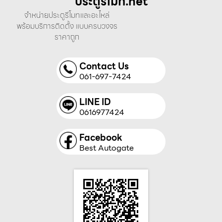
ประตูรีโมท.net
จำหน่ายประตูรีโมทและอะไหล่
พร้อมบริการติดตั้ง แบบครบวงจร
ราคาถูก
Contact Us
061-697-7424
LINE ID
0616977424
Facebook
Best Autogate