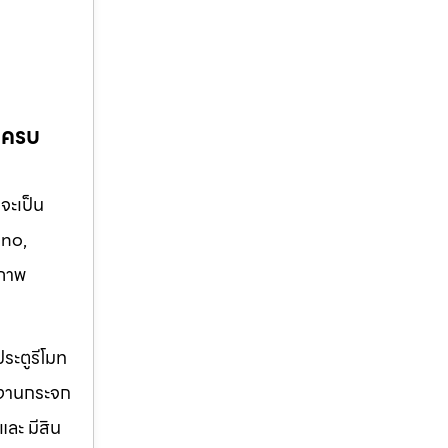
บครบ
าจะเป็น
ano,
ณภาพ
ประตูรีโมท
์ดงานกระจก
ละ มีสิน