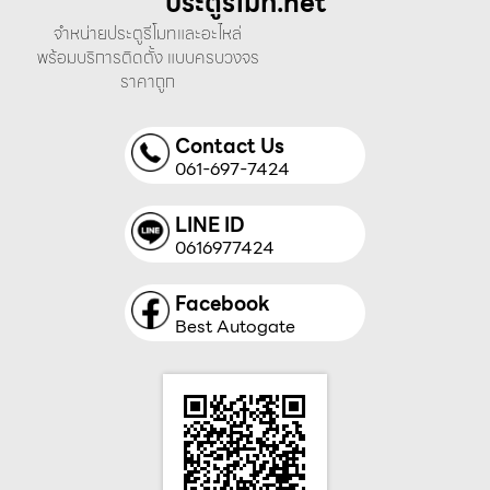
ประตูรีโมท.net
จำหน่ายประตูรีโมทและอะไหล่
พร้อมบริการติดตั้ง แบบครบวงจร
ราคาถูก
Contact Us
061-697-7424
LINE ID
0616977424
Facebook
Best Autogate