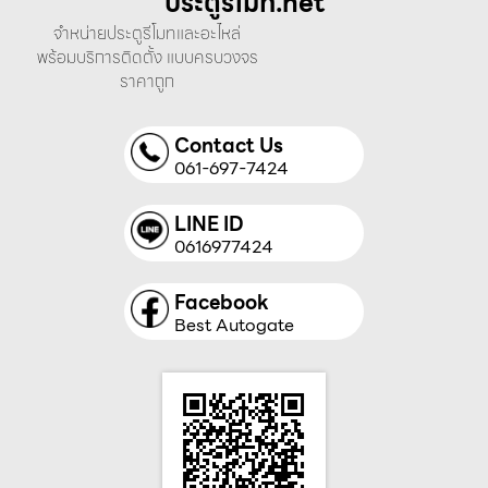
ประตูรีโมท.net
จำหน่ายประตูรีโมทและอะไหล่
พร้อมบริการติดตั้ง แบบครบวงจร
ราคาถูก
Contact Us
061-697-7424
LINE ID
0616977424
Facebook
Best Autogate