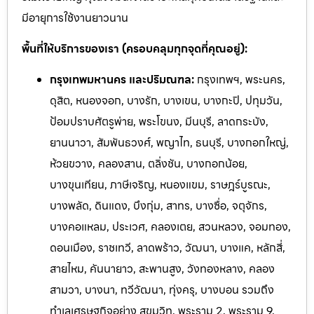
มีอายุการใช้งานยาวนาน
พื้นที่ให้บริการของเรา (ครอบคลุมทุกจุดที่คุณอยู่):
กรุงเทพมหานคร และปริมณฑล:
กรุงเทพฯ, พระนคร,
ดุสิต, หนองจอก, บางรัก, บางเขน, บางกะปิ, ปทุมวัน,
ป้อมปราบศัตรูพ่าย, พระโขนง, มีนบุรี, ลาดกระบัง,
ยานนาวา, สัมพันธวงศ์, พญาไท, ธนบุรี, บางกอกใหญ่,
ห้วยขวาง, คลองสาน, ตลิ่งชัน, บางกอกน้อย,
บางขุนเทียน, ภาษีเจริญ, หนองแขม, ราษฎร์บูรณะ,
บางพลัด, ดินแดง, บึงกุ่ม, สาทร, บางซื่อ, จตุจักร,
บางคอแหลม, ประเวศ, คลองเตย, สวนหลวง, จอมทอง,
ดอนเมือง, ราชเทวี, ลาดพร้าว, วัฒนา, บางแค, หลักสี่,
สายไหม, คันนายาว, สะพานสูง, วังทองหลาง, คลอง
สามวา, บางนา, ทวีวัฒนา, ทุ่งครุ, บางบอน รวมถึง
ทำเลเศรษฐกิจอย่าง สุขุมวิท, พระราม 2, พระราม 9,