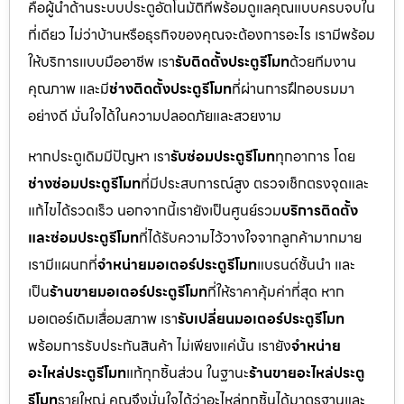
คือผู้นำด้านระบบประตูอัตโนมัติที่พร้อมดูแลคุณแบบครบจบใน
ที่เดียว ไม่ว่าบ้านหรือธุรกิจของคุณจะต้องการอะไร เรามีพร้อม
ให้บริการแบบมืออาชีพ เรา
รับติดตั้งประตูรีโมท
ด้วยทีมงาน
คุณภาพ และมี
ช่างติดตั้งประตูรีโมท
ที่ผ่านการฝึกอบรมมา
อย่างดี มั่นใจได้ในความปลอดภัยและสวยงาม
หากประตูเดิมมีปัญหา เรา
รับซ่อมประตูรีโมท
ทุกอาการ โดย
ช่างซ่อมประตูรีโมท
ที่มีประสบการณ์สูง ตรวจเช็กตรงจุดและ
แก้ไขได้รวดเร็ว นอกจากนี้เรายังเป็นศูนย์รวม
บริการติดตั้ง
และซ่อมประตูรีโมท
ที่ได้รับความไว้วางใจจากลูกค้ามากมาย
เรามีแผนกที่
จำหน่ายมอเตอร์ประตูรีโมท
แบรนด์ชั้นนำ และ
เป็น
ร้านขายมอเตอร์ประตูรีโมท
ที่ให้ราคาคุ้มค่าที่สุด หาก
มอเตอร์เดิมเสื่อมสภาพ เรา
รับเปลี่ยนมอเตอร์ประตูรีโมท
พร้อมการรับประกันสินค้า ไม่เพียงแค่นั้น เรายัง
จำหน่าย
อะไหล่ประตูรีโมท
แท้ทุกชิ้นส่วน ในฐานะ
ร้านขายอะไหล่ประตู
รีโมท
รายใหญ่ คุณจึงมั่นใจได้ว่าอะไหล่ทุกชิ้นได้มาตรฐานและ