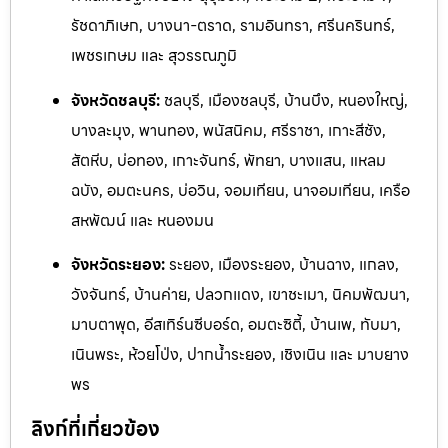
รัชดาภิเษก, บางนา-ตราด, รามอิ
นทรา, ศรีนครินทร์,
เพชรเกษม และ สุวรรณภูมิ
จังหวัดชลบุรี:
ชลบุรี, เมืองชลบุรี, บ้านบึง, หนองใหญ่,
บางละมุง, พานทอง, พนัสนิคม, ศรีราชา, เกาะสีชัง,
สัตหีบ, บ่อทอง, เกาะจันทร์, พัทยา, บางแสน, แหลม
ฉบัง, อมตะนคร, บ่อวิน, จอมเทียน, นาจอมเทียน, เครือ
สหพัฒน์ และ หนองมน
จังหวัดระยอง:
ระยอง, เมืองระยอง, บ้านฉาง, แกลง,
วังจันทร
์, บ้านค่าย, ปลวกแดง, เขาชะเมา, นิคมพัฒนา,
มาบตาพุด, อีสเทิร์นซีบอร์ด,
อมตะซิตี้, บ้านเพ, ทับมา,
เนินพระ, ห้วยโป่ง, ปากน้ำระยอง, เชิงเ
นิน และ ม
าบยาง
พร
ลิงก์ที่เกี่ยวข้อง